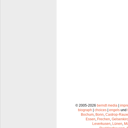
© 2005-2026
berndt media
|
impr
biograph
|
choices
|
engels
und
Bochum
,
Bonn
,
Castrop-Raux
Essen
,
Frechen
,
Gelsenkir
Leverkusen
,
Lünen
,
Mü