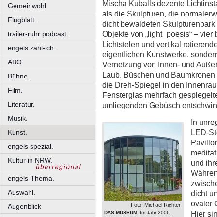
Mischa Kuballs dezente Lichtinsta
Gemeinwohl
als die Skulpturen, die normaler
Flugblatt.
dicht bewaldeten Skulpturenpark 
Objekte von „light_poesis“ – vier
trailer-ruhr podcast.
Lichtstelen und vertikal rotierend
engels zahl-ich.
eigentlichen Kunstwerke, sonder
ABO.
Vernetzung von Innen- und Auße
Laub, Büschen und Baumkronen h
Bühne.
die Dreh-Spiegel in den Innenrau
Film.
Fensterglas mehrfach gespiegelt
Literatur.
umliegenden Gebüsch entschwin
Musik.
In unr
LED-Ste
Kunst.
Pavillo
engels spezial.
meditat
Kultur in NRW.
und ihr
Während
engels-Thema.
zwische
Auswahl.
dicht u
ovaler 
Foto: Michael Richter
Augenblick
Hier si
DAS MUSEUM:
Im Jahr 2006