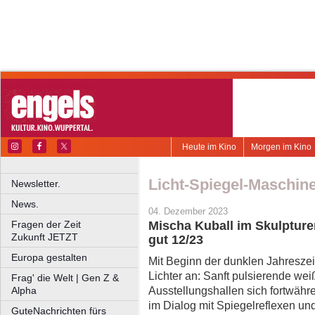
Heute im Kino
Morgen im Kino
Licht-Spiegel-Maschin
Newsletter.
News.
04. Dezember 2023
Fragen der Zeit
Mischa Kuball im Skulpture
Zukunft JETZT
gut 12/23
Europa gestalten
Mit Beginn der dunklen Jahreszei
Lichter an: Sanft pulsierende we
Frag' die Welt | Gen Z &
Ausstellungshallen sich fortwäh
Alpha
im Dialog mit Spiegelreflexen u
GuteNachrichten fürs