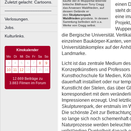
kaufte der in Wuppertal lebende
Zuletzt gelacht: Cartoons.
einen D
britische Bildhauer Tony Cragg
das Anwesen Waldfrieden, auf
steht d
––––––––––––––––––––
dessen Gelände er
den
Skulpturenpark
eine im
Waldfrieden
gründete. In dessen
Verlosungen.
Projekt
Sammlung befinden sich u.a.
Werke von Cragg selbst.
Jobs.
Wuppert
die Bergische Universität. Vertika
Kulturlinks.
einzelnen Baukörper-Kanten, ver
Universitätskomplex auf der Anhö
Kinokalender
Landmarke.
Mo
Di
Mi
Do
Fr
Sa
So
Licht ist das zentrale Medium de
3
4
5
6
7
8
9
Konzeptkünstlers und Professors f
10
11
12
13
14
15
16
Kunsthochschule für Medien, Köl
12.669 Beiträge zu
dauerhaft installiert oder nur tem
3.883 Filmen im Forum
Kunstlicht der Stelen, das über Gl
korrespondiert mit dem veränderl
Impressionen erzeugt. Und letztl
Skulpturenpark, der erstmals im W
Die schönste Zeit zur Betrachtun
so lange sich noch schemenhaft 
Naturprozesse werden beleuchtet
vollständige Dunkelheit danach en