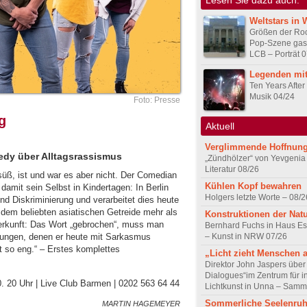
Weltstars in 
Größen der Ro
Pop-Szene gast
LCB – Porträt 
Legenden mit
Ten Years After
Musik 04/24
Foto: Presse
g
Aktuell
Verglimmende Hoffnun
edy über Alltagsrassismus
„Zündhölzer“ von Yevgenia
Literatur 08/26
süß, ist und war es aber nicht. Der Comedian
Kühlen Kopf bewahren
amit sein Selbst in Kindertagen: In Berlin
Holgers letzte Worte – 08/2
nd Diskriminierung und verarbeitet dies heute
 dem beliebten asiatischen Getreide mehr als
Konstruktionen der Nat
 Herkunft: Das Wort „gebrochen“, muss man
Bernhard Fuchs in Haus Est
– Kunst in NRW 07/26
nkungen, denen er heute mit Sarkasmus
t so eng.“ – Erstes komplettes
„Licht zieht Menschen 
Direktor John Jaspers über 
Dialogues“im Zentrum für i
0. 20 Uhr | Live Club Barmen | 0202 563 64 44
Lichtkunst in Unna – Samm
Sommerliche Seelenru
MARTIN HAGEMEYER