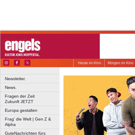
Heute im Kino
Morgen im Kino
Newsletter.
News.
Fragen der Zeit
Zukunft JETZT
Europa gestalten
Frag' die Welt | Gen Z &
Alpha
GuteNachrichten fürs