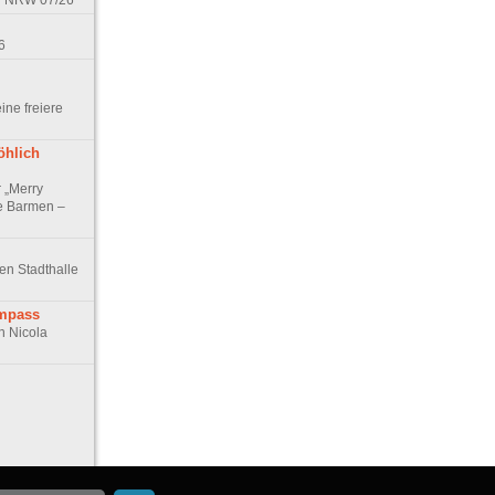
in NRW 07/26
6
eine freiere
öhlich
r „Merry
e Barmen –
hen Stadthalle
ompass
n Nicola