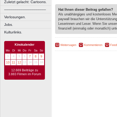
Zuletzt gelacht: Cartoons.
––––––––––––––––––––
Hat Ihnen dieser Beitrag gefallen?
Als unabhängiges und kostenloses M
Verlosungen.
paywall brauchen wir die Unterstützun
Leserinnen und Leser. Wenn Sie unse
Jobs.
finanziell (einmalig oder monatlich) unt
Kulturlinks.
Kinokalender
Weitersagen
Kommentieren
Feed
Mo
Di
Mi
Do
Fr
Sa
So
3
4
5
6
7
8
9
10
11
12
13
14
15
16
12.669 Beiträge zu
3.883 Filmen im Forum