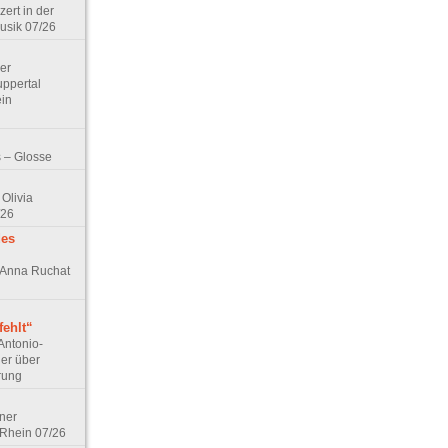
zert in der
Musik 07/26
Der
ppertal
ein
 – Glosse
Olivia
/26
des
n Anna Ruchat
ehlt“
Antonio-
ler über
rung
lner
 Rhein 07/26