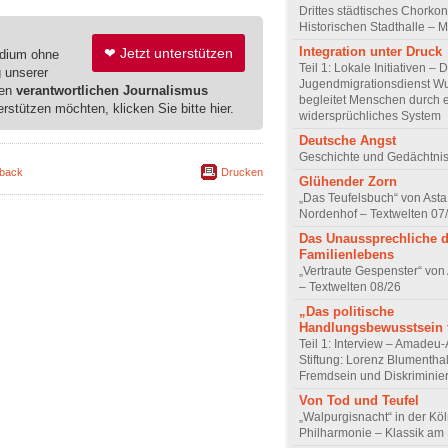
Drittes städtisches Chorkon
Historischen Stadthalle – 
Integration unter Druck
❤ Jetzt unterstützen
edium ohne
Teil 1: Lokale Initiativen – 
g unserer
Jugendmigrationsdienst Wu
ren
verantwortlichen Journalismus
begleitet Menschen durch 
erstützen möchten, klicken Sie bitte hier.
widersprüchliches System
Deutsche Angst
Geschichte und Gedächtnis
back
Drucken
Glühender Zorn
„Das Teufelsbuch“ von Asta 
Nordenhof – Textwelten 07
Das Unaussprechliche 
Familienlebens
„Vertraute Gespenster“ vo
– Textwelten 08/26
„Das politische
Handlungsbewusstsein f
Teil 1: Interview – Amadeu-
Stiftung: Lorenz Blumentha
Fremdsein und Diskriminie
Von Tod und Teufel
„Walpurgisnacht“ in der Kö
Philharmonie – Klassik am