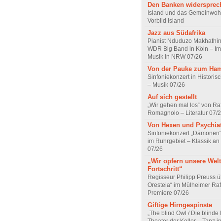
Den Banken widersprec
Island und das Gemeinwoh
Vorbild Island
Jazz aus Südafrika
Pianist Nduduzo Makhathini
WDR Big Band in Köln – Imp
Musik in NRW 07/26
Von der Pauke zum Ha
Sinfoniekonzert in Historis
– Musik 07/26
Auf sich gestellt
„Wir gehen mal los“ von Raf
Romagnolo – Literatur 07/
Von Hexen und Psychia
Sinfoniekonzert „Dämonen“
im Ruhrgebiet – Klassik an
07/26
„Wir opfern unsere Welt
Fortschritt“
Regisseur Philipp Preuss ü
Oresteia“ im Mülheimer Raf
Premiere 07/26
Giftige Hirngespinste
„The blind Owl / Die blinde