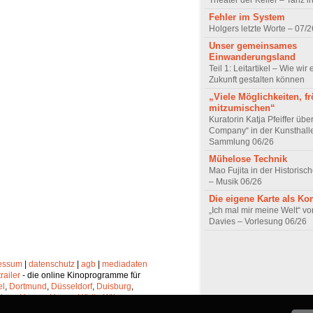
Theater der Keller – Tanz 
Fehler im System
Holgers letzte Worte – 07/2
Unser gemeinsames
Einwanderungsland
Teil 1: Leitartikel – Wie wir 
Zukunft gestalten können
„Viele Möglichkeiten, fr
mitzumischen“
Kuratorin Katja Pfeiffer übe
Company“ in der Kunsthall
Sammlung 06/26
Mühelose Technik
Mao Fujita in der Historisc
– Musik 06/26
Die eigene Karte als K
„Ich mal mir meine Welt“ vo
Davies – Vorlesung 06/26
essum
|
datenschutz
|
agb
|
mediadaten
trailer
- die online Kinoprogramme für
el
,
Dortmund
,
Düsseldorf
,
Duisburg
,
chen
,
Hagen
,
Herne
,
Hürth
,
Köln
,
lheim
,
Neuss
,
Oberhausen
,