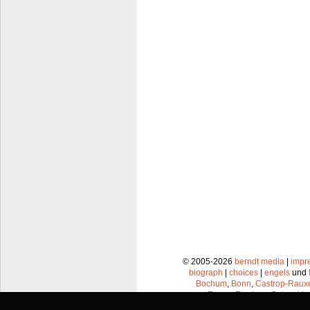
© 2005-2026
berndt media
|
impr
biograph
|
choices
|
engels
und
Bochum
,
Bonn
,
Castrop-Raux
Essen
,
Frechen
,
Gelsenkir
Leverkusen
,
Lünen
,
Mü