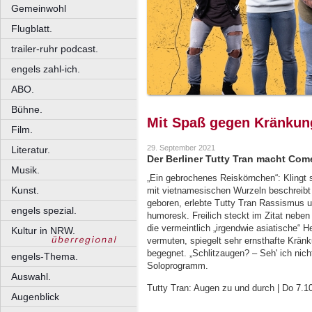
Gemeinwohl
Flugblatt.
trailer-ruhr podcast.
engels zahl-ich.
ABO.
Bühne.
Mit Spaß gegen Kränkun
Film.
29. September 2021
Literatur.
Der Berliner Tutty Tran macht Com
Musik.
„Ein gebrochenes Reiskörnchen“: Klingt 
Kunst.
mit vietnamesischen Wurzeln beschreibt d
geboren, erlebte Tutty Tran Rassismus u
engels spezial.
humoresk. Freilich steckt im Zitat neben
die vermeintlich „irgendwie asiatische“
Kultur in NRW.
vermuten, spiegelt sehr ernsthafte Krä
begegnet. „Schlitzaugen? – Seh' ich nich
engels-Thema.
Soloprogramm.
Auswahl.
Tutty Tran: Augen zu und durch | Do 7.1
Augenblick