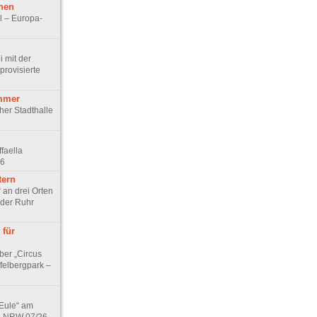
hen
l – Europa-
 mit der
rovisierte
mmer
cher Stadthalle
faella
26
tern
 an drei Orten
 der Ruhr
 für
ber „Circus
felbergpark –
 Eule“ am