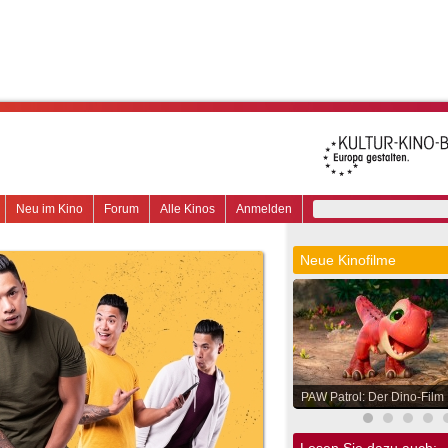
Neu im Kino
Forum
Alle Kinos
Anmelden
Neue Kinofilme
PAW Patrol: Der Dino-Film
Lesen Sie dazu auch: