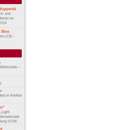
Wuppertal
ck- und
ieren im
07/24
 Biss
 im LCB –
g
 Belorusets –
6
ur
ers in Krefeld
an“
„Light
nternationale
lung 07/26
he