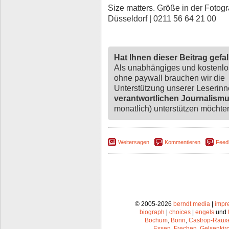
Size matters. Größe in der Fotogra
Düsseldorf | 0211 56 64 21 00
Hat Ihnen dieser Beitrag gefa
Als unabhängiges und kostenl
ohne paywall brauchen wir die
Unterstützung unserer Leserin
verantwortlichen Journalism
monatlich) unterstützen möchten,
Weitersagen
Kommentieren
Feed
© 2005-2026
berndt media
|
impr
biograph
|
choices
|
engels
und
Bochum
,
Bonn
,
Castrop-Raux
Essen
,
Frechen
,
Gelsenkir