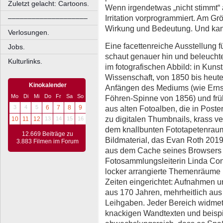
Zuletzt gelacht: Cartoons.
Wenn irgendetwas „nicht stimmt“ 
Irritation vorprogrammiert. Am Gr
––––––––––––––––––––
Wirkung und Bedeutung. Und kan
Verlosungen.
Eine facettenreiche Ausstellung f
Jobs.
schaut genauer hin und beleucht
Kulturlinks.
im fotografischen Abbild: in Kuns
Wissenschaft, von 1850 bis heute
Kinokalender
Anfängen des Mediums (wie Erns
Mo
Di
Mi
Do
Fr
Sa
So
Föhren-Spinne von 1856) und frü
aus alten Fotoalben, die in Poste
3
4
5
6
7
8
9
zu digitalen Thumbnails, krass v
10
11
12
13
14
15
16
dem knallbunten Fototapetenraum 
12.669 Beiträge zu
Bildmaterial, das Evan Roth 2019
3.883 Filmen im Forum
aus dem Cache seines Browsers f
Fotosammlungsleiterin Linda Con
locker arrangierte Themenräume 
Zeiten eingerichtet: Aufnahmen 
aus 170 Jahren, mehrheitlich au
Leihgaben. Jeder Bereich widmet 
knackigen Wandtexten und beispi