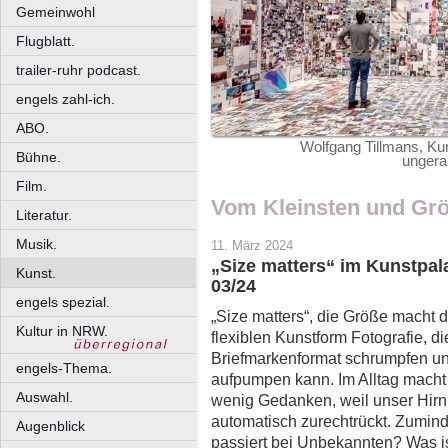
Gemeinwohl
Flugblatt.
trailer-ruhr podcast.
engels zahl-ich.
ABO.
Wolfgang Tillmans, Kun
Bühne.
ungera
Film.
Vom Kleinsten und Gr
Literatur.
Musik.
11. März 2024
„Size matters“ im Kunstpal
Kunst.
03/24
engels spezial.
„Size matters“, die Größe macht d
Kultur in NRW.
flexiblen Kunstform Fotografie, d
Briefmarkenformat schrumpfen u
engels-Thema.
aufpumpen kann. Im Alltag mach
Auswahl.
wenig Gedanken, weil unser Hirn
automatisch zurechtrückt. Zumin
Augenblick
passiert bei Unbekannten? Was is