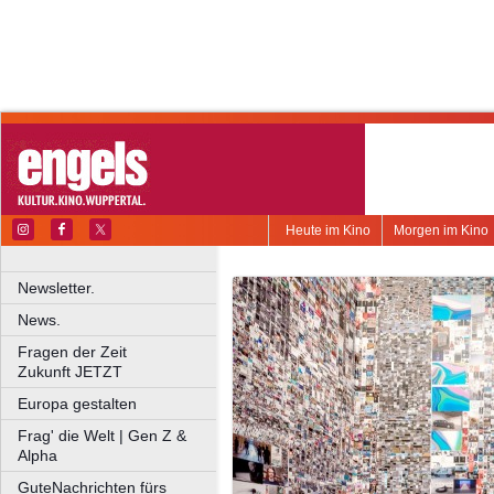
Heute im Kino
Morgen im Kino
Newsletter.
News.
Fragen der Zeit
Zukunft JETZT
Europa gestalten
Frag' die Welt | Gen Z &
Alpha
GuteNachrichten fürs