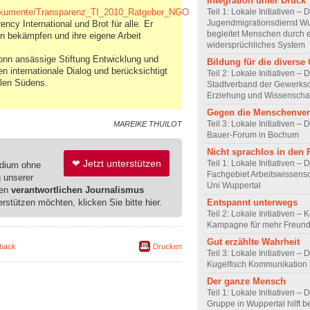
Integration unter Druck
Teil 1: Lokale Initiativen – 
0/Dokumente/Transparenz_TI_2010_Ratgeber_NGO_D_neu.pdf
Jugendmigrationsdienst Wu
ncy International und Brot für alle. Er
begleitet Menschen durch 
on bekämpfen und ihre eigene Arbeit
widersprüchliches System
Bonn ansässige Stiftung Entwicklung und
Bildung für die diverse 
en internationale Dialog und berücksichtigt
Teil 2: Lokale Initiativen – 
alen Südens.
Stadtverband der Gewerksc
Erziehung und Wissenscha
Gegen die Menschenve
Teil 3: Lokale Initiativen – D
MAREIKE THUILOT
Bauer-Forum in Bochum
Nicht sprachlos in den
❤ Jetzt unterstützen
Teil 1: Lokale Initiativen – 
edium ohne
Fachgebiet Arbeitswissensc
g unserer
Uni Wuppertal
ren
verantwortlichen Journalismus
erstützen möchten, klicken Sie bitte hier.
Entspannt unterwegs
Teil 2: Lokale Initiativen – 
Kampagne für mehr Freundl
Gut erzählte Wahrheit
back
Drucken
Teil 3: Lokale Initiativen – 
Kugelfisch Kommunikation 
Der ganze Mensch
Teil 1: Lokale Initiativen –
Gruppe in Wuppertal hilft b