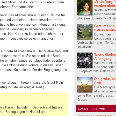
„Viele Vergif
 Land NRW und die Stadt Köln unterstützen
werden nicht 
ernehmen Ehrenamtliche.
Inkota-Referent
Pestizideinsatz
bietet das Allerweltshaus günstig Räume für
globalen Süden – Teil 3: In
gen und verkleinert. Normalerweise treffen
ische Initiativen wie Kein Mensch ist illegal
Geteiltes Risi
antische Gruppen, in denen Menschen
halbes Risiko
, ihre Kultur zu leben oder sich mit der
Dortmunder
igen – beispielsweise ein iranisches
Lernbauernhofs
Verbrauchernähe – Teil 3: 
Initiativen
 auf dem Allerweltshaus: Der Mietvertrag läuft
Wiens ökolog
enoviert werden. Sie seien mit der Stadt in
Alleingang
tehe ein ehemaliges Schulgebäude, ebenfalls
Wien verbietet 
t, die Entscheidung könnte in diesen Tagen
Und scheitert a
ken, dass Köln diesen Ort der Begegnung und
Europa-Vorbild: Österreich
Die große, al
rweltshaus mitgeteilt, dass die Stadt Köln
Erde
fügung stellen wird; d. Red.)
Die Mächtigste
allen ist unser
seine Rache wird grausam 
Glosse
es Fairen Handels in Deutschland tritt als
Lokale Initiativen
chte Bedingungen in Handel und