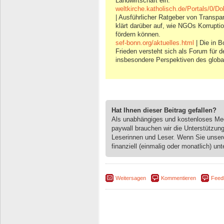
Landwirtschaft ein.
weltkirche.katholisch.de/Portals/
| Ausführlicher Ratgeber von Transpare
klärt darüber auf, wie NGOs Korrupti
fördern können.
sef-bonn.org/aktuelles.html
| Die in 
Frieden versteht sich als Forum für d
insbesondere Perspektiven des glob
Hat Ihnen dieser Beitrag gefallen?
Als unabhängiges und kostenloses M
paywall brauchen wir die Unterstützun
Leserinnen und Leser. Wenn Sie unse
finanziell (einmalig oder monatlich) unt
Weitersagen
Kommentieren
Feed