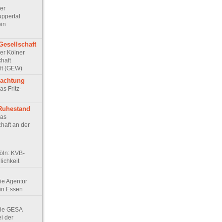
Der
ppertal
ein
Gesellschaft
Der Kölner
haft
ft (GEW)
rachtung
as Fritz-
 Ruhestand
Das
haft an der
Köln: KVB-
ichkeit
Die Agentur
in Essen
 Die GESA
ei der