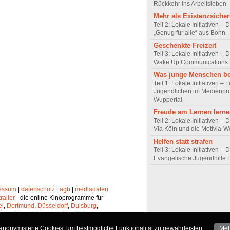
Rückkehr ins Arbeitsleben
Mehr als Existenzsiche
Teil 2: Lokale Initiativen – 
„Genug für alle“ aus Bonn
Geschenkte Freizeit
Teil 3: Lokale Initiativen – 
Wake Up Communications 
Was junge Menschen b
Teil 1: Lokale Initiativen –
Jugendlichen im Medienpro
Wuppertal
Freude am Lernen lern
Teil 2: Lokale Initiativen – 
Via Köln und die Motivia-W
Helfen statt strafen
Teil 3: Lokale Initiativen – 
Evangelische Jugendhilfe
essum
|
datenschutz
|
agb
|
mediadaten
trailer
- die online Kinoprogramme für
el
,
Dortmund
,
Düsseldorf
,
Duisburg
,
chen
,
Hagen
,
Herne
,
Hürth
,
Köln
,
lheim
,
Neuss
,
Oberhausen
,
nonymisierte Cookies, um bestmögliche Funktionalität zu gewährleisten.
Meh