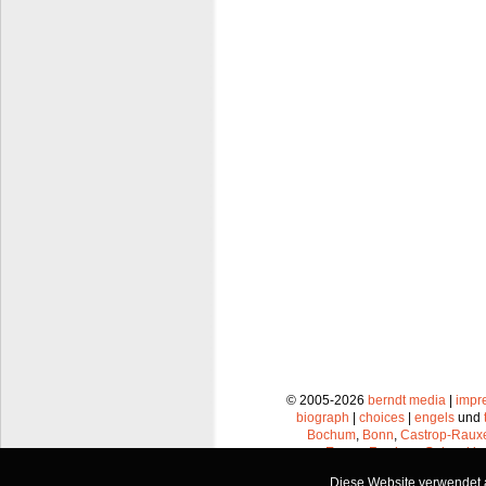
© 2005-2026
berndt media
|
impr
biograph
|
choices
|
engels
und
Bochum
,
Bonn
,
Castrop-Raux
Essen
,
Frechen
,
Gelsenkir
Leverkusen
,
Lünen
,
Mü
Diese Website verwendet a