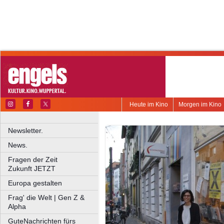
Heute im Kino
Morgen im Kino
Newsletter.
News.
Fragen der Zeit
Zukunft JETZT
Europa gestalten
Frag' die Welt | Gen Z &
Alpha
GuteNachrichten fürs