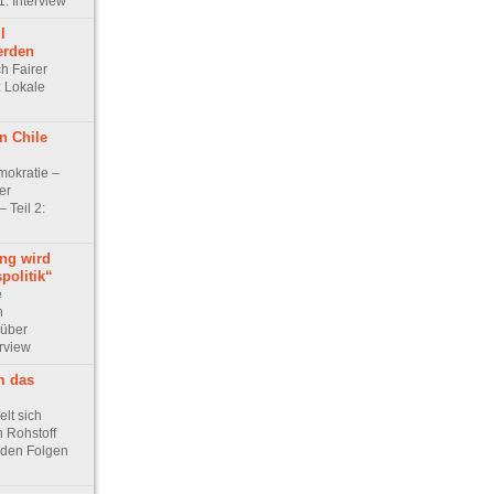
1: Interview
l
erden
h Fairer
: Lokale
n Chile
mokratie –
er
 Teil 2:
ung wird
politik“
e
n
 über
erview
m das
elt sich
n Rohstoff
nden Folgen