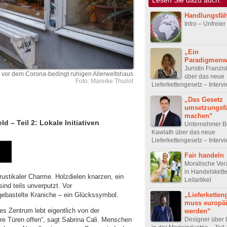
Handlungsfäh
Intro – Unfreie
„Ein
Paradigmenw
Juristin Franzi
i vor dem Corona-bedingt ruhigen Allerweltshaus
über das neue
Foto: Mareike Thuilot
Lieferkettengesetz – Interv
„Das Gesetz
umsetzungsf
machen“
d – Teil 2: Lokale Initiativen
Unternehmer B
Kawlath über das neue
Lieferkettengesetz – Interv
Fair handeln
Moralische Ver
in Handelskette
rustikaler Charme. Holzdielen knarzen, ein
Leitartikel
ind teils unverputzt. Vor
ebastelte Kraniche – ein Glückssymbol.
„Lieferketten
muss europä
les Zentrum lebt eigentlich von der
werden“
Designer über L
e Türen offen“, sagt Sabrina Cali. Menschen