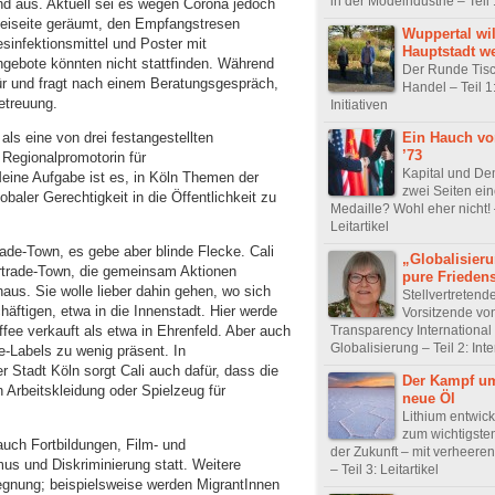
in der Modeindustrie – Teil 
und aus. Aktuell sei es wegen Corona jedoch
 beiseite geräumt, den Empfangstresen
Wuppertal wil
esinfektionsmittel und Poster mit
Hauptstadt w
gebote könnten nicht stattfinden. Während
Der Runde Tisc
ür und fragt nach einem Beratungsgespräch,
Handel – Teil 1
etreuung.
Initiativen
Ein Hauch vo
 als eine von drei festangestellten
’73
e Regionalpromotorin für
Kapital und De
Meine Aufgabe ist es, in Köln Themen der
zwei Seiten ein
obaler Gerechtigkeit in die Öffentlichkeit zu
Medaille? Wohl eher nicht! –
Leitartikel
trade-Town, es gebe aber blinde Flecke. Cali
„Globalisier
irtrade-Town, die gemeinsam Aktionen
pure Friedens
haus. Sie wolle lieber dahin gehen, wo sich
Stellvertretend
ftigen, etwa in die Innenstadt. Hier werde
Vorsitzende vo
Transparency International
ffee verkauft als etwa in Ehrenfeld. Aber auch
Globalisierung – Teil 2: Int
de-Labels zu wenig präsent. In
r Stadt Köln sorgt Cali auch dafür, dass die
Der Kampf u
Arbeitskleidung oder Spielzeug für
neue Öl
Lithium entwick
zum wichtigste
auch Fortbildungen, Film- und
der Zukunft – mit verheere
 und Diskriminierung statt. Weitere
– Teil 3: Leitartikel
gnung; beispielsweise werden MigrantInnen