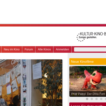
Neu im Kino
Forum
Alle Kinos
Anmelden
Neue Kinofilme
PAW Patrol: Der Dino-Film
Lesen Sie dazu auch: