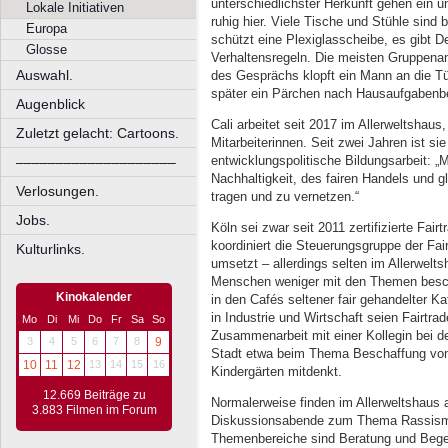
unterschiedlichster Herkunft gehen ein 
Lokale Initiativen
ruhig hier. Viele Tische und Stühle sind
Europa
schützt eine Plexiglasscheibe, es gibt D
Glosse
Verhaltensregeln. Die meisten Gruppenan
Auswahl.
des Gesprächs klopft ein Mann an die T
später ein Pärchen nach Hausaufgabenb
Augenblick
Cali arbeitet seit 2017 im Allerweltshaus,
Zuletzt gelacht: Cartoons.
Mitarbeiterinnen. Seit zwei Jahren ist si
entwicklungspolitische Bildungsarbeit: „
––––––––––––––––––––
Nachhaltigkeit, des fairen Handels und gl
Verlosungen.
tragen und zu vernetzen.“
Jobs.
Köln sei zwar seit 2011 zertifizierte Fair
koordiniert die Steuerungsgruppe der Fa
Kulturlinks.
umsetzt – allerdings selten im Allerwelts
Menschen weniger mit den Themen beschä
Kinokalender
in den Cafés seltener fair gehandelter Ka
in Industrie und Wirtschaft seien Fairtra
Mo
Di
Mi
Do
Fr
Sa
So
Zusammenarbeit mit einer Kollegin bei de
3
4
5
6
7
8
9
Stadt etwa beim Thema Beschaffung von 
10
11
12
13
14
15
16
Kindergärten mitdenkt.
12.669 Beiträge zu
Normalerweise finden im Allerweltshaus 
3.883 Filmen im Forum
Diskussionsabende zum Thema Rassismus
Themenbereiche sind Beratung und Bege