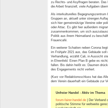
zu Rechts- und Asylfragen beraten. Das
die Arbeit finanziell, viele Aufgaben üb
Als interkulturelles Begegnungszentrum 
Gruppen an, aktuell unter strengen Aufla
sich hier gemeinnützige Vereine oder polit
oder Attac. Es gibt hier außerdem migr
zusammenkommen, um sich auszutauschen
Politik aus ihrem Heimatland zu beschäft
Frauencafé.
Ein weiterer Schatten neben Corona liegt
im Frühjahr 2021 aus, das Gebäude soll r
Verhandlung, erzählt Cali, in Aussicht s
in Ehrenfeld. Einen Plan B gebe es nich
fallen. Bis dahin heißt es: Daumen drüc
des Engagements nicht verliert.
(Kurz vor Redaktionsschluss hat das Alle
dem Verein dauerhaft ein Gebäude zur Ver
Unfreier Handel - Aktiv im Thema
forum-fairer-handel.de
| Der Verband d
politische Stimme für weltweite gere