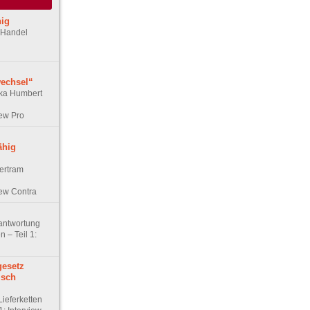
ig
r Handel
echsel“
ska Humbert
iew Pro
ähig
ertram
iew Contra
antwortung
n – Teil 1:
gesetz
isch
ieferketten