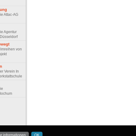
rung
Die Attac-AG
Die Agentur
Düsseldorf
ewegt
 Filmreihen von
jekt
en
Der Verein In
erkstattschule
Die
 Bochum
r informationen
OK