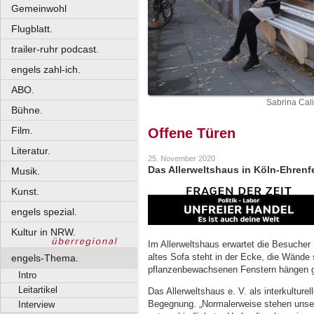
Gemeinwohl
Flugblatt.
trailer-ruhr podcast.
engels zahl-ich.
ABO.
Sabrina Cal
Bühne.
Film.
Offene Türen
Literatur.
25. November 2020
Das Allerweltshaus in Köln-Ehrenfel
Musik.
Kunst.
engels spezial.
Kultur in NRW.
Im Allerweltshaus erwartet die Besucher 
altes Sofa steht in der Ecke, die Wände s
engels-Thema.
pflanzenbewachsenen Fenstern hängen g
Intro
Leitartikel
Das Allerweltshaus e. V. als interkulturel
Begegnung. „Normalerweise stehen unser
Interview