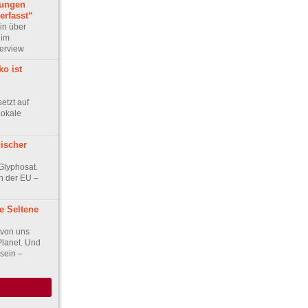
tungen
erfasst“
in über
 im
terview
ko ist
etzt auf
Lokale
ischer
Glyphosat.
n der EU –
te Seltene
 von uns
 Planet. Und
sein –