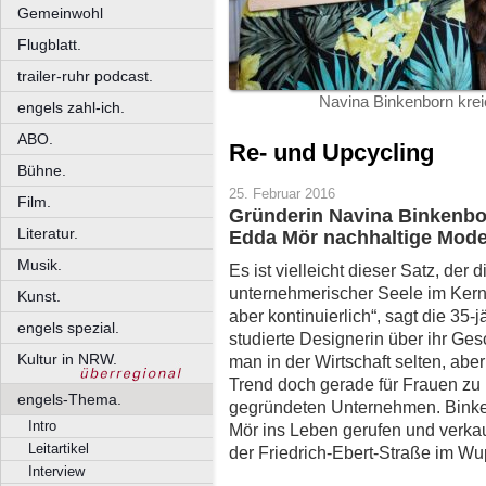
Gemeinwohl
Flugblatt.
trailer-ruhr podcast.
Navina Binkenborn kreie
engels zahl-ich.
ABO.
Re- und Upcycling
Bühne.
25. Februar 2016
Film.
Gründerin Navina Binkenbor
Literatur.
Edda Mör nachhaltige Mode
Musik.
Es ist vielleicht dieser Satz, de
unternehmerischer Seele im Kern 
Kunst.
aber kontinuierlich“, sagt die 35
engels spezial.
studierte Designerin über ihr Ges
Kultur in NRW.
man in der Wirtschaft selten, aber
Trend doch gerade für Frauen zu n
engels-Thema.
gegründeten Unternehmen. Binke
Intro
Mör ins Leben gerufen und verkau
Leitartikel
der Friedrich-Ebert-Straße im Wup
Interview