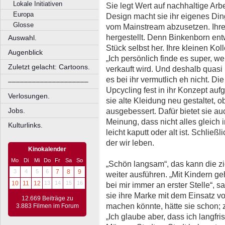
Lokale Initiativen
Sie legt Wert auf nachhaltige Arb
Europa
Design macht sie ihr eigenes Ding
Glosse
vom Mainstream abzusetzen. Ihre
hergestellt. Denn Binkenborn entwi
Auswahl.
Stück selbst her. Ihre kleinen Koll
Augenblick
„Ich persönlich finde es super, we
Zuletzt gelacht: Cartoons.
verkauft wird. Und deshalb quasi k
es bei ihr vermutlich eh nicht. D
––––––––––––––––––––
Upcycling fest in ihr Konzept au
Verlosungen.
sie alte Kleidung neu gestaltet, 
Jobs.
ausgebessert. Dafür bietet sie au
Meinung, dass nicht alles gleich
Kulturlinks.
leicht kaputt oder alt ist. Schließ
der wir leben.
Kinokalender
Mo
Di
Mi
Do
Fr
Sa
So
„Schön langsam“, das kann die zi
3
4
5
6
7
8
9
weiter ausführen. „Mit Kindern ge
10
11
12
13
14
15
16
bei mir immer an erster Stelle“, s
sie ihre Marke mit dem Einsatz v
12.669 Beiträge zu
machen könnte, hätte sie schon; 
3.883 Filmen im Forum
„Ich glaube aber, dass ich langfri