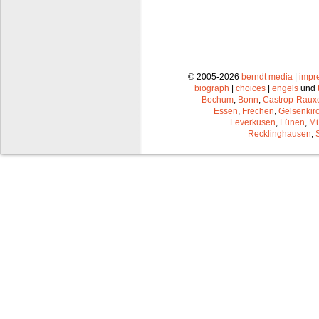
© 2005-2026
berndt media
|
impr
biograph
|
choices
|
engels
und
Bochum
,
Bonn
,
Castrop-Raux
Essen
,
Frechen
,
Gelsenkir
Leverkusen
,
Lünen
,
Mü
Recklinghausen
,