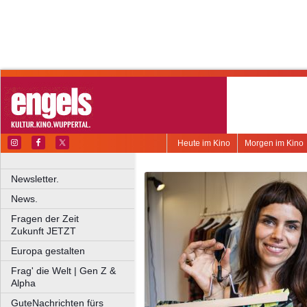
Heute im Kino
Morgen im Kino
Newsletter.
News.
Fragen der Zeit
Zukunft JETZT
Europa gestalten
Frag' die Welt | Gen Z &
Alpha
GuteNachrichten fürs