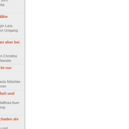
r Jörn
die
 Nähe
ogin Lara
chen Umgang
en eher bei
n Christine
 Wandel
cht nur
aula Nitschke
innen
heit und
Matthias Auer
ung-
chaden als
ph und