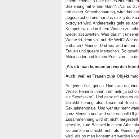
einem einerseits über dieses Heteronorma
Beziehung mit einem Mann“, „Na, so dick
mit dieser Körperbehaarung, wird das ab
abgesprochen und nur das einzig denkba
oktroyiert wird. Andererseits geht es abe
Kompetenz und in ihrem Wissen zu sehe
wieder abzuwerten. Was das mit unserem 
Wer wirkt denn voll auf die Welt? Wer d
entfalten? Männer. Und wer wird immer 
Frauen und queere Menschen. So gesehen
Miteinander und keinen Positiven – in der
„
Als ob man konsumiert werden könn
Auch, weil es Frauen zum Objekt mac
Auf jeden Fall, genau. Und zwar auf ein
Weise. Feministinnen trommeln ja schon
als Sexobjekte“. Und ganz oft ging es da
Objektifizierung, also dieses auf Brust u
Sexualmerkmale. Und wer nur mehr wandel
ganz Mensch und wird sehr schnell Obje
Zusammenhang wird oft nicht hergestellt
gewollte, zum Beispiel in einem Arbeits
Körperteile und nicht mehr als Mensch ge
wird, als ob man konsumiert werden könnt