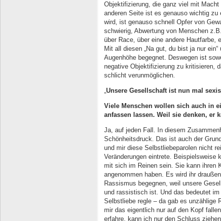
Objektifizierung, die ganz viel mit Macht
anderen Seite ist es genauso wichtig zu
wird, ist genauso schnell Opfer von Gew
schwierig, Abwertung von Menschen z.B.
über Race, über eine andere Hautfarbe, e
Mit all diesen „Na gut, du bist ja nur ei
Augenhöhe begegnet. Deswegen ist sowoh
negative Objektifizierung zu kritisieren, 
schlicht verunmöglichen.
„
Unsere Gesellschaft ist nun mal sexis
Viele Menschen wollen sich auch in ei
anfassen lassen. Weil sie denken, er 
Ja, auf jeden Fall. In diesem Zusammenh
Schönheitsdruck. Das ist auch der Grun
und mir diese Selbstliebeparolen nicht rei
Veränderungen eintrete. Beispielsweise 
mit sich im Reinen sein. Sie kann ihren 
angenommen haben. Es wird ihr draußen 
Rassismus begegnen, weil unsere Gesells
und rassistisch ist. Und das bedeutet i
Selbstliebe regle – da gab es unzählige 
mir das eigentlich nur auf den Kopf falle
erfahre, kann ich nur den Schluss ziehen,