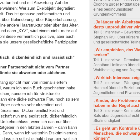
 zu tun hat und mit Abwertung. Auf der
Ökonom Birger Priddat über
 erwähnen: Wer zum Ekelobjekt degradiert
eines bedingungslosen
alt. Das ist genauso problematisch und
Grundeinkommens
 über Behinderung, über Körperbehaarung,
„Je länger ein Arbeitsta
ine andere Haarstruktur oder über das Alter.
desto unproduktiver wir
n“ und dann „XYZ“, wird einem nicht mehr auf
Teil 3: Interview – Gewerks
l diese vermeintlich positive, aber auch
Stephan Krull über kürzere 
da sie unsere gesellschaftliche Partizipation
und gesellschaftliche Teilh
„Wir empfehlen, das Wa
senken“
tisch, dickenfeindlich und rassistisch“
Teil 1: Interview – Demokra
Jonathan Hoffmann über d
ner Partnerschaft nicht vom Partner
Wahlbeteiligung von Jugen
könnte sie abwerten oder ablehnen.
„Wirklich Interesse zei
ang spricht man von internalisiertem
Teil 2: Interview – Pädagog
Hummel über die Beziehun
d, warum ich mein Buch geschrieben habe
Jugendlichen und Erwach
chen, sondern ich für strukturelle
kann eine dicke schwarze Frau noch so sehr
„Kinder, die Probleme 
Körper noch so sehr akzeptiert und
haben in der Regel auc
Sexismus, Dickenfeindlichkeit und
Teil 3: Interview – Krimino
Bals über Jugendstrafrecht
chaft nun mal sexistisch, dickenfeindlich
Strafmündigkeit
m Umkehrschluss, wenn ich das nur über
Ratgeber in den letzten Jahren – dann kann
„Es geht um Kontrolle 
n. Denn, wenn ich weiterhin Diskriminierung
Menschen, die schwang
können“
 dass ich selbst schuld daran bin, weil ich