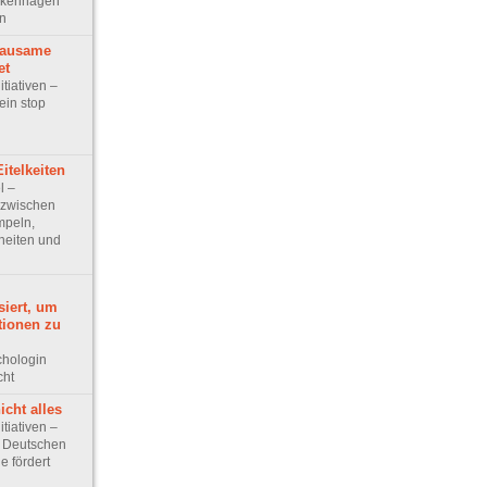
orkenhagen
en
rausame
et
itiativen –
ein stop
itelkeiten
l –
: zwischen
mpeln,
heiten und
siert, um
tionen zu
ychologin
cht
icht alles
itiativen –
er Deutschen
e fördert