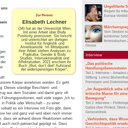
Ungefilterte 
r uns
Regeln für Infl
Zur Person:
Europa-Vorbild
Elisabeth Lechner
sein
Märchenspieg
(34) hat an der Universität Wien
Vom Streben n
mit einer Arbeit über Body
Positivity promoviert. Sie forscht
nn:
konformer Schö
und unterrichtet am dortigen
feministischen 
Institut für Anglistik und
Glosse
Amerikanistik. Im Mittelpunkt
ihrer Arbeit stehen Analysen zu
ngen
Popkultur, Gender & Body
Interview
ber
Studies, Intersektionalität und
Affektstudien. 2021 erschien ihr
 der
„Das politische
Buch „Riot, don’t diet! Aufstand
ir
Handlungsbewusstsein f
der widerspenstigen Körper“.
Teil 1: Interview – Amadeu-
aft
Stiftung: Lorenz Blumentha
Fremdsein und Diskriminie
r unsere Körper annehmen würden. Es geht
ng. Dieses ständige Beschämt- und
„Im Augenblick sehe ic
zug aus dem Sozialen und damit ganz oft
kritische Masse für eine
Führungspositionen, weil viele sagen „Ich tu
Bewegung“
Teil 2: Interview – Politolo
in Politik oder Wirtschaft – zu einer
Gallas über Protest, Streik
 sobald es ein Interview mit Foto gibt, dann
Generalstreik
 sie her und ganz viel wird eben noch immer
, dass wir anhand dieser Reaktionen sehen
„Verhindern, dass Wiss
Geschichtspolitik ersetz
 auch noch patriarchal geprägt ist. Dass