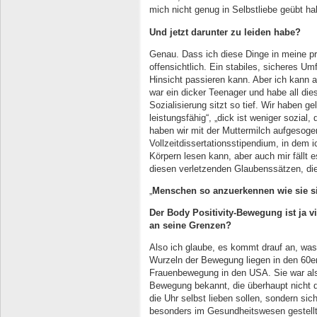
mich nicht genug in Selbstliebe geübt ha
Und jetzt darunter zu leiden habe?
Genau. Dass ich diese Dinge in meine p
offensichtlich. Ein stabiles, sicheres Um
Hinsicht passieren kann. Aber ich kann 
war ein dicker Teenager und habe all di
Sozialisierung sitzt so tief. Wir haben gele
leistungsfähig“, „dick ist weniger sozial,
haben wir mit der Muttermilch aufgesogen.
Vollzeitdissertationsstipendium, in dem 
Körpern lesen kann, aber auch mir fäll
diesen verletzenden Glaubenssätzen, die 
„
Menschen so anzuerkennen wie sie s
Der Body Positivity-Bewegung ist ja 
an seine Grenzen?
Also ich glaube, es kommt drauf an, was
Wurzeln der Bewegung liegen in den 60er
Frauenbewegung in den USA. Sie war als
Bewegung bekannt, die überhaupt nicht d
die Uhr selbst lieben sollen, sondern sic
besonders im Gesundheitswesen gestellt 