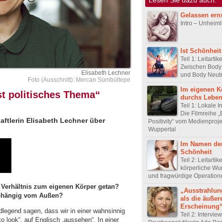
Gelassen ern
Intro – Unheim
Ist Schönheit
Teil 1: Leitartike
Zwischen Body P
Elisabeth Lechner
und Body Neutr
Foto (Ausschnitt): Mercan Sümbültepe
Im eigenen K
fst politisches Thema“
durchs Lebe
Teil 1: Lokale In
Die Filmreihe 
haftlerin Elisabeth Lechner über
Positivity“ vom Medienproje
Wuppertal
Im Namen de
Schönheit
Teil 2: Leitartik
körperliche Wu
und fragwürdige Operation
m Verhältnis zum eigenen Körper getan?
„Ausstrahlun
abhängig vom Außen?
als die äußer
Erscheinung
legend sagen, dass wir in einer wahnsinnig
Teil 2: Intervie
to look“, auf Englisch „aussehen“. In einer