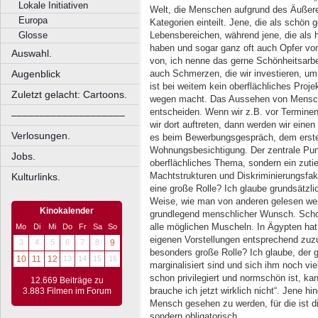
Lokale Initiativen
Welt, die Menschen aufgrund des Äußeren
Europa
Kategorien einteilt. Jene, die als schön g
Lebensbereichen, während jene, die als h
Glosse
haben und sogar ganz oft auch Opfer vo
Auswahl.
von, ich nenne das gerne Schönheitsarbei
auch Schmerzen, die wir investieren, u
Augenblick
ist bei weitem kein oberflächliches Proje
Zuletzt gelacht: Cartoons.
wegen macht. Das Aussehen von Mensch
entscheiden. Wenn wir z.B. vor Terminen
––––––––––––––––––––
wir dort auftreten, dann werden wir eine
Verlosungen.
es beim Bewerbungsgespräch, dem ersten
Wohnungsbesichtigung. Der zentrale Punkt
Jobs.
oberflächliches Thema, sondern ein zutie
Machtstrukturen und Diskriminierungsfak
Kulturlinks.
eine große Rolle? Ich glaube grundsätzl
Weise, wie man von anderen gelesen wer
Kinokalender
grundlegend menschlicher Wunsch. Scho
alle möglichen Muscheln. In Ägypten ha
Mo
Di
Mi
Do
Fr
Sa
So
eigenen Vorstellungen entsprechend zuzur
3
4
5
6
7
8
9
besonders große Rolle? Ich glaube, der g
10
11
12
13
14
15
16
marginalisiert sind und sich ihm noch vi
schon privilegiert und normschön ist, ka
12.669 Beiträge zu
brauche ich jetzt wirklich nicht“. Jene 
3.883 Filmen im Forum
Mensch gesehen zu werden, für die ist di
sondern obligatorisch.