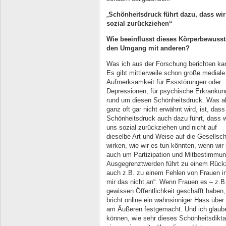
„
Schönheitsdruck führt dazu, dass wi
sozial zurückziehen“
Wie beeinflusst dieses Körperbewusst
den Umgang mit anderen?
Was ich aus der Forschung berichten ka
Es gibt mittlerweile schon große mediale
Aufmerksamkeit für Essstörungen oder
Depressionen, für psychische Erkranku
rund um diesen Schönheitsdruck. Was a
ganz oft gar nicht erwähnt wird, ist, dass
Schönheitsdruck auch dazu führt, dass w
uns sozial zurückziehen und nicht auf
dieselbe Art und Weise auf die Gesellsch
wirken, wie wir es tun könnten, wenn wi
auch um Partizipation und Mitbestimmu
Ausgegrenztwerden führt zu einem Rück
auch z.B. zu einem Fehlen von Frauen in 
mir das nicht an“. Wenn Frauen es – z.B. 
gewissen Öffentlichkeit geschafft haben,
bricht online ein wahnsinniger Hass über
am Äußeren festgemacht. Und ich glaube
können, wie sehr dieses Schönheitsdiktat