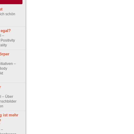
st
lich schön
 egal?
l –
ositivity
ality
örper
n
itiativen –
„Body
kt
r
el – Über
nschbilder
en
g ist mehr
e
“
w –