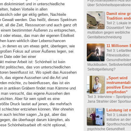
Psychoanalytikerin Ada B
 diskriminiert und in unterschiedliche
über Schönheitsoperation
elten, haben Vorteile in allen
Damit eine g
ässlich oder gar eklig gelten, Nachteile
Tradition end
n Gewalt werden. Das heißt, dieses Spektrum
Teil 2: Lokale In
t, all die Zeit, Ressourcen und auch ganz oft
Düsseldorf: Ver
m einem bestimmten Äußeren zu entsprechen,
mutilation gegen weibliche
kt oder etwas, das man der eigenen Eitelkeit
Genitalbeschneidung
en kann wirklich über Lebenschancen
11 Millionen E
, in denen es um etwas geht, überlegen, wie
Teil 3: Leitartike
n großen Fokus auf unser Äußeres legen, sei
Fitnessstudios
 Date oder bei einer
Gesundheitste
 meiner Arbeit ist: Schönheit ist kein
Muckibuden, Selbstverliebt
fst politisches, das von unterschiedlichen
Selbstgeißelung?
toren beeinflusst ist. Wo spielt das Aussehen
ich, das eigene Aussehen und die Art und
„Sport wird
instrumentali
den möchte, zu beeinflussen, das ist ein
positive Emo
n in antiken Gräbern findet man Kämme und
empfinden“
t man versucht, das eigene Aussehen den
Teil 3: Interview – Sportps
ichten. Aber für wen spielt es eine
Jana Strahler über Sportsu
rößte Druck lastet auf jenen, die mehrfach
el schlechter entziehen können. Wer ohnehin
Leistung ist n
nn auch leichter sagen „Ja gut, aber das
Teil 3: Lokale In
Initiative an d
hingegen, die überhaupt darum kämpfen, als
Sporthochschul
ese Schönheitsarbeit oft nicht optional,
psychische Gesundheit