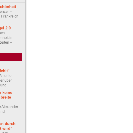
Schönheit
uencer –
: Frankreich
el 2.0
ach
nheit in
Zeiten –
ehlt“
Antonio-
ler über
rung
h keine
 breite
ge Alexander
 und
en durch
t wird“