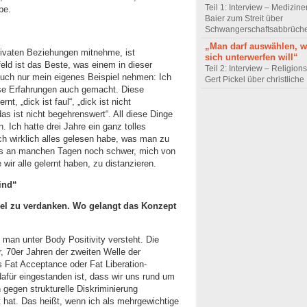
Teil 1: Interview – Mediziner
be.
Baier zum Streit über
Schwangerschaftsabbrüch
„Man darf auswählen,
rivaten Beziehungen mitnehme, ist
sich unterwerfen will“
feld ist das Beste, was einem in dieser
Teil 2: Interview – Religion
auch nur mein eigenes Beispiel nehmen: Ich
Gert Pickel über christliche
ese Erfahrungen auch gemacht. Diese
rnt, „dick ist faul“, „dick ist nicht
 das ist nicht begehrenswert“. All diese Dinge
 Ich hatte drei Jahre ein ganz tolles
ich wirklich alles gelesen habe, was man zu
t es an manchen Tagen noch schwer, mich von
wir alle gelernt haben, zu distanzieren.
ind“
viel zu verdanken. Wo gelangt das Konzept
 man unter Body Positivity versteht. Die
, 70er Jahren der zweiten Welle der
 Fat Acceptance oder Fat Liberation-
afür eingestanden ist, dass wir uns rund um
h gegen strukturelle Diskriminierung
hat. Das heißt, wenn ich als mehrgewichtige