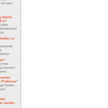
 die Idee
g dauert,
d er“
chafter
Arbeitszeiten
abe
hlalter zu
tieexperte
ie
dlichen
gen“
in Inke
g zwischen
senen
machen,
h Probleme“
login Nadine
 und
über
er werden