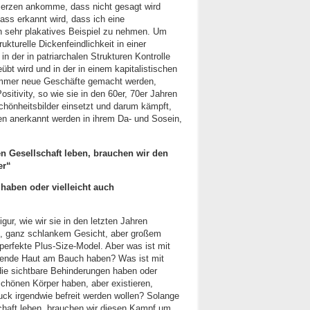
merzen ankomme, dass nicht gesagt wird
ass erkannt wird, dass ich eine
n sehr plakatives Beispiel zu nehmen. Um
ukturelle Dickenfeindlichkeit in einer
in der in patriarchalen Strukturen Kontrolle
t wird und in der in einem kapitalistischen
immer neue Geschäfte gemacht werden,
ositivity, so wie sie in den 60er, 70er Jahren
Schönheitsbilder einsetzt und darum kämpft,
n anerkannt werden in ihrem Da- und Sosein,
en Gesellschaft leben, brauchen wir den
er“
 haben oder vielleicht auch
gur, wie wir sie in den letzten Jahren
, ganz schlankem Gesicht, aber großem
erfekte Plus-Size-Model. Aber was ist mit
gende Haut am Bauch haben? Was ist mit
die sichtbare Behinderungen haben oder
chönen Körper haben, aber existieren,
ck irgendwie befreit werden wollen? Solange
schaft leben, brauchen wir diesen Kampf um