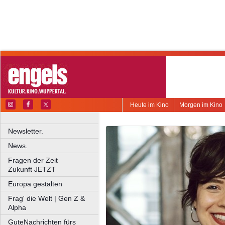
Heute im Kino
Morgen im Kino
Newsletter.
News.
Fragen der Zeit
Zukunft JETZT
Europa gestalten
Frag' die Welt | Gen Z &
Alpha
GuteNachrichten fürs