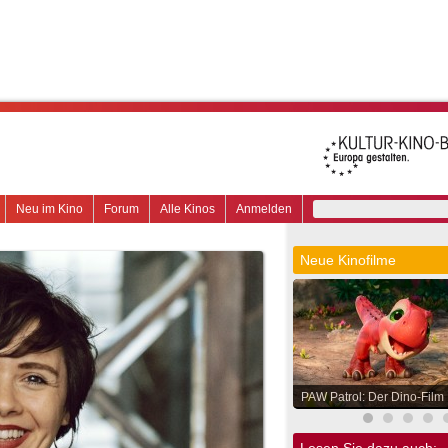
Neu im Kino
Forum
Alle Kinos
Anmelden
Neue Kinofilme
PAW Patrol: Der Dino-Film
Lesen Sie dazu auch: