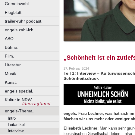
Gemeinwohl
Flugblatt.
trailer-ruhr podcast.
engels zahl-ich.
ABO.
Bühne.
Film.
„Schönheit ist ein zutie
Literatur.
27. Februar 2024
Teil 1: Interview – Kulturwissensc
Musik.
Schönheitsdruck
Kunst.
engels spezial.
Kultur in NRW.
engels-Thema.
engels
: Frau Lechner, was hat sich i
Intro
Machen wir uns mehr oder weniger 
Leitartikel
Elisabeth Lechner:
Man kann sehr grund
Interview
lookistischen Gesellschaft leben – also „