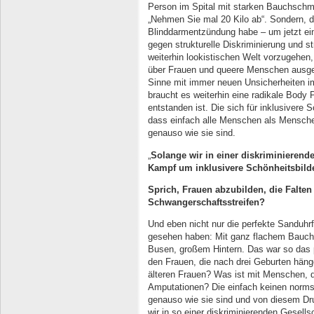
Person im Spital mit starken Bauchsch
„Nehmen Sie mal 20 Kilo ab“. Sondern, d
Blinddarmentzündung habe – um jetzt ei
gegen strukturelle Diskriminierung und str
weiterhin lookistischen Welt vorzugehen, 
über Frauen und queere Menschen ausgeüb
Sinne mit immer neuen Unsicherheiten 
braucht es weiterhin eine radikale Body P
entstanden ist. Die sich für inklusivere 
dass einfach alle Menschen als Mensche
genauso wie sie sind.
„
Solange wir in einer diskriminierend
Kampf um inklusivere Schönheitsbild
Sprich, Frauen abzubilden, die Falten
Schwangerschaftsstreifen?
Und eben nicht nur die perfekte Sanduhrfi
gesehen haben: Mit ganz flachem Bauch
Busen, großem Hintern. Das war so das p
den Frauen, die nach drei Geburten hän
älteren Frauen? Was ist mit Menschen, 
Amputationen? Die einfach keinen norms
genauso wie sie sind und von diesem Dru
wir in so einer diskriminierenden Gesell