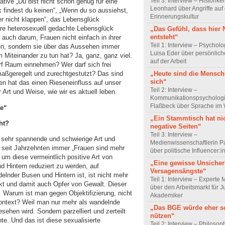
Teil 3: Interview – Historike
tive „Du bist nicht schön genug für eine
Leonhard über Angriffe auf 
 findest du keinen“, „Wenn du so aussiehst,
Erinnerungskultur
er nicht klappen“, das Lebensglück
re heterosexuell gedachte Lebensglück
„Das Gefühl, dass hier
entsteht“
r auch darum, Frauen nicht einfach in ihrer
Teil 1: Interview – Psychol
n, sondern sie über das Aussehen immer
Luisa Eder über persönli
Miteinander zu tun hat? Ja, ganz, ganz viel.
auf der Arbeit
arf Raum einnehmen? Wer darf sich frei
„Heute sind die Mensch
maßgeregelt und zurechtgestutzt? Das sind
sich“
 hat das einen Rieseneinfluss auf unser
Teil 2: Interview –
 Art und Weise, wie wir es aktuell leben.
Kommunikationspsychologi
Flaßbeck über Sprache im
te“
„Ein Stammtisch hat ni
ht?
negative Seiten“
Teil 3: Interview –
e sehr spannende und schwierige Art und
Medienwissenschaftlerin P
 seit Jahrzehnten immer „Frauen sind mehr
über politische Influencer:
 um diese vermeintlich positive Art von
„Eine gewisse Unsicher
nd Hintern reduziert zu werden, auf
Versagensängste“
nder Busen und Hintern ist, ist nicht mehr
Teil 1: Interview – Experte 
kt und damit auch Opfer von Gewalt. Dieser
über den Arbeitsmarkt für J
. Warum ist man gegen Objektifizierung, nicht
Akademiker
kontext? Weil man nur mehr als wandelnde
„Das BGE würde eher s
sehen wird. Sondern parzelliert und zerteilt
nützen“
e. Und das ist diese sexualisierte
Teil 2: Interview – Philoso