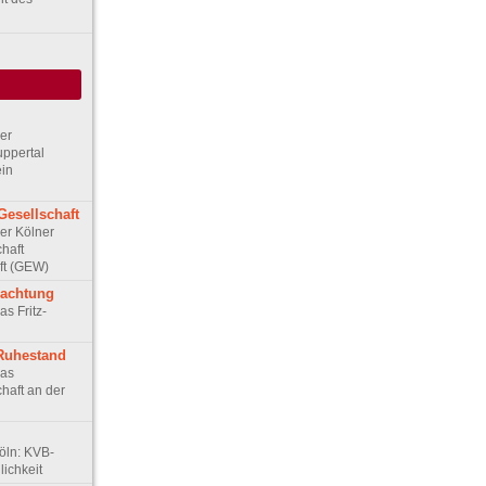
Der
ppertal
ein
Gesellschaft
Der Kölner
haft
ft (GEW)
rachtung
as Fritz-
 Ruhestand
Das
haft an der
Köln: KVB-
ichkeit