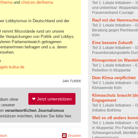
de/thema
und
choices.de/thema
Teil 1: Lokale Initiativen – 
und unbeirrbar: Wuppertals
Frauenverband Courage
Rauf mit der Hemmschw
ber Lobbyismus in Deutschland und der
Teil 2: Lokale Initiativen – 
Beratung gegen Rechtsext
 nimmt Missstände rund um unsere
Köln
 die Verquickungen von Politik und Lobbys.
 Verein Parlamentwatch getragenen
Eine bessere Zukunft
ntarierInnen befragen und u.a. deren
Teil 3: Lokale Initiativen – 
einsehen.
Frauenberatungsstelle Dui
Klimaprotest im Wandel
?
Teil 1: Lokale Initiativen – E
els-kultur.de
Rebellion in Wuppertal
Dem Klima verpflichtet
JAN TUREK
Teil 2: Lokale Initiativen – D
Klimawende Köln
Klimaschutz braucht (de
❤ Jetzt unterstützen
edium ohne
Engagement
g unserer
Teil 3: Lokale Initiativen –
ren
verantwortlichen Journalismus
Initiative BoKlima
erstützen möchten, klicken Sie bitte hier.
Weil es oft anders kom
Teil 1: Lokale Initiativen – G
in Wuppertal: Pro Familia b
Schwangerschaft, Identität
back
Drucken
Lebensplanung