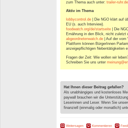
zum Thema auch unter:
trailer-ruhr.
Aktiv im Thema
lobbycontrol.de
| Die NGO klärt auf ü
EU (s. auch Interview).
foodwatch.org/de/startseite
| Die NGO
Ernährung in den Blick, nicht zuletzt
abgeordnetenwatch.de
| Auf der vom
Plattform können BürgerInnen Parlame
anzeigepflichtigen Nebentätigkeiten 
Fragen der Zeit: Wie wollen wir leben
Schreiben Sie uns unter
meinung@eng
Hat Ihnen dieser Beitrag gefallen?
Als unabhängiges und kostenloses M
paywall brauchen wir die Unterstützun
Leserinnen und Leser. Wenn Sie unse
finanziell (einmalig oder monatlich) unt
Weitersagen
Kommentieren
Feed