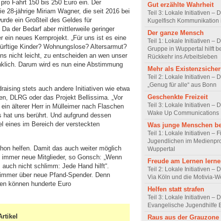
pro Fahrt 150 bis 250 Euro ein. Der
Gut erzählte Wahrheit
die 28-jährige Miriam Wagner, die seit 2016 bei
Teil 3: Lokale Initiativen – 
wurde ein Großteil des Geldes für
Kugelfisch Kommunikation 
Da der Bedarf aber mittlerweile geringer
Der ganze Mensch
r ein neues Kernprojekt. „Für uns ist es eine
Teil 1: Lokale Initiativen –
ürftige Kinder? Wohnungslose? Altersarmut?
Gruppe in Wuppertal hilft b
ns nicht leicht, zu entscheiden an wen unser
Rückkehr ins Arbeitsleben
nklich. Darum wird es nun eine Abstimmung
Mehr als Existenzsiche
Teil 2: Lokale Initiativen – 
„Genug für alle“ aus Bonn
aising stets auch andere Initiativen wie etwa
Geschenkte Freizeit
en, DLRG oder das Projekt Bellissima. „Vor
Teil 3: Lokale Initiativen – 
ein älterer Herr in Mülleimer nach Flaschen
Wake Up Communications 
s hat uns berührt. Und aufgrund dessen
l eines im Bereich der versteckten
Was junge Menschen b
Teil 1: Lokale Initiativen –
Jugendlichen im Medienpro
hon helfen. Damit das auch weiter möglich
Wuppertal
m immer neue Mitglieder, so Gonsch: „Wenn
Freude am Lernen lern
s auch nicht schlimm: Jede Hand hilft“.
Teil 2: Lokale Initiativen – 
 immer über neue Pfand-Spender. Denn
Via Köln und die Motivia-W
gen können hunderte Euro
Helfen statt strafen
Teil 3: Lokale Initiativen – 
Evangelische Jugendhilfe
rtikel
Raus aus der Grauzone