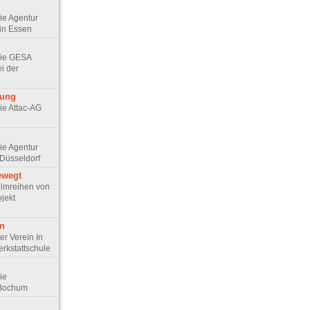
Die Agentur
in Essen
 Die GESA
ei der
rung
Die Attac-AG
Die Agentur
Düsseldorf
ewegt
 Filmreihen von
jekt
en
Der Verein In
erkstattschule
Die
 Bochum