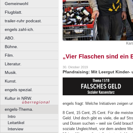
Gemeinwohl
Flugblatt.
trailer-ruhr podcast.
engels zahl-ich.
ABO.
Kar
Bühne.
Film.
„Vier Flaschen sind ein 
Literatur.
30. Oktober 2019
Pfandraising: Mit Leergut Kinder- 
Musik.
Kunst.
engels spezial.
Kultur in NRW.
engels fragt: Welche Initiativen zeigen 
engels-Thema.
8 Cent, 15 Cent, 25 Cent. Für die meiste
Intro
Geld. Und doch gibt es viele, die auf St
Leitartikel
und Dosen suchen – weil sie Geld brauch
soziale Ungleichheit, vor dem andere Me
Interview