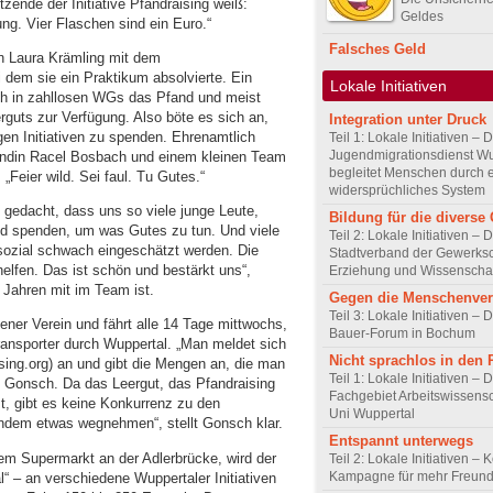
tzende der Initiative Pfandraising weiß:
Geldes
ng. Vier Flaschen sind ein Euro.“
Falsches Geld
in Laura Krämling mit dem
i dem sie ein Praktikum absolvierte. Ein
Lokale Initiativen
h in zahllosen WGs das Pfand und meist
guts zur Verfügung. Also böte es sich an,
Integration unter Druck
gen Initiativen zu spenden. Ehrenamtlich
Teil 1: Lokale Initiativen – 
Jugendmigrationsdienst Wu
eundin Racel Bosbach und einem kleinen Team
begleitet Menschen durch 
„Feier wild. Sei faul. Tu Gutes.“
widersprüchliches System
t gedacht, dass uns so viele junge Leute,
Bildung für die diverse 
and spenden, um was Gutes zu tun. Und viele
Teil 2: Lokale Initiativen – 
 sozial schwach eingeschätzt werden. Die
Stadtverband der Gewerksc
fen. Das ist schön und bestärkt uns“,
Erziehung und Wissenscha
5 Jahren mit im Team ist.
Gegen die Menschenve
Teil 3: Lokale Initiativen – D
agener Verein und fährt alle 14 Tage mittwochs,
Bauer-Forum in Bochum
ansporter durch Wuppertal. „Man meldet sich
Nicht sprachlos in den
ising.org) an und gibt die Mengen an, die man
Teil 1: Lokale Initiativen – 
ge Gonsch. Da das Leergut, das Pfandraising
Fachgebiet Arbeitswissensc
t, gibt es keine Konkurrenz zu den
Uni Wuppertal
dem etwas wegnehmen“, stellt Gonsch klar.
Entspannt unterwegs
em Supermarkt an der Adlerbrücke, wird der
Teil 2: Lokale Initiativen – 
Kampagne für mehr Freundl
“ – an verschiedene Wuppertaler Initiativen