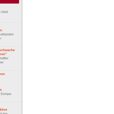
s Geld
rn
obbyisten
n
zschwache
ören“
haftler
ber
von
n
– Europa-
ktive
it des