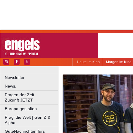
Heute im Kino
Morgen im Kino
Newsletter.
News.
Fragen der Zeit
Zukunft JETZT
Europa gestalten
Frag' die Welt | Gen Z &
Alpha
GuteNachrichten fürs