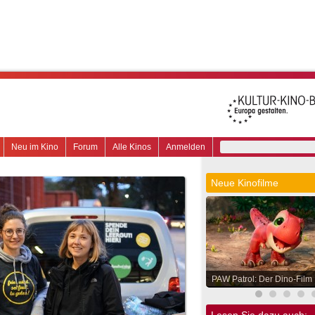
Neu im Kino
Forum
Alle Kinos
Anmelden
Neue Kinofilme
PAW Patrol: Der Dino-Film
Lesen Sie dazu auch: