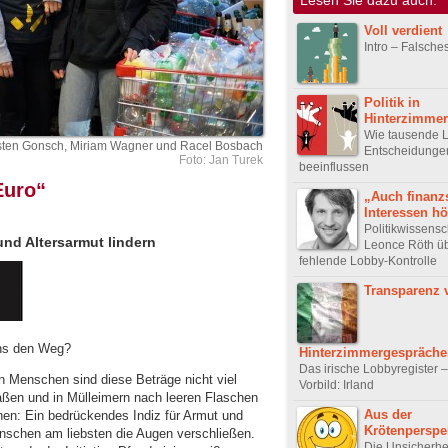
Voll verdient
Intro – Falsche
Politik in
Hinterzimme
Wie tausende L
sten Gonsch, Miriam Wagner und Racel Bosbach
Entscheidunge
Foto: Jan Turek
beeinflussen
Euro“
„Auch finan
Interessen h
Politikwissensc
und Altersarmut lindern
Leonce Röth ü
fehlende Lobby-Kontrolle
Transparenz 
uns den Weg?
Hinterzimmergespräche
Das irische Lobbyregister 
n Menschen sind diese Beträge nicht viel
Vorbild: Irland
raßen und in Mülleimern nach leeren Flaschen
Aus der
en: Ein bedrückendes Indiz für Armut und
Krötenperspe
nschen am liebsten die Augen verschließen.
Die Unsicherhe