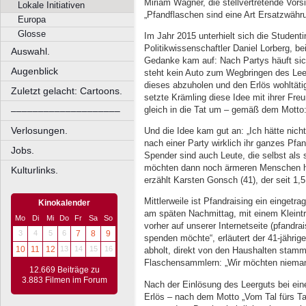
Miriam Wagner, die stellvertretende Vorsi
Lokale Initiativen
„Pfandflaschen sind eine Art Ersatzwähru
Europa
Glosse
Im Jahr 2015 unterhielt sich die Student
Politikwissenschaftler Daniel Lorberg, be
Auswahl.
Gedanke kam auf: Nach Partys häuft sic
Augenblick
steht kein Auto zum Wegbringen des Leer
dieses abzuholen und den Erlös wohltäti
Zuletzt gelacht: Cartoons.
setzte Krämling diese Idee mit ihrer Fr
gleich in die Tat um – gemäß dem Motto: 
––––––––––––––––––––
Verlosungen.
Und die Idee kam gut an: „Ich hätte nich
nach einer Party wirklich ihr ganzes Pf
Jobs.
Spender sind auch Leute, die selbst als
möchten dann noch ärmeren Menschen hel
Kulturlinks.
erzählt Karsten Gonsch (41), der seit 1,
Mittlerweile ist Pfandraising ein eingetr
Kinokalender
am späten Nachmittag, mit einem Kleintr
Mo
Di
Mi
Do
Fr
Sa
So
vorher auf unserer Internetseite (pfandra
3
4
5
6
7
8
9
spenden möchte“, erläutert der 41-jähri
10
11
12
13
14
15
16
abholt, direkt von den Haushalten stamm
Flaschensammlern: „Wir möchten nieman
12.669 Beiträge zu
3.883 Filmen im Forum
Nach der Einlösung des Leerguts bei ein
Erlös – nach dem Motto „Vom Tal fürs Tal