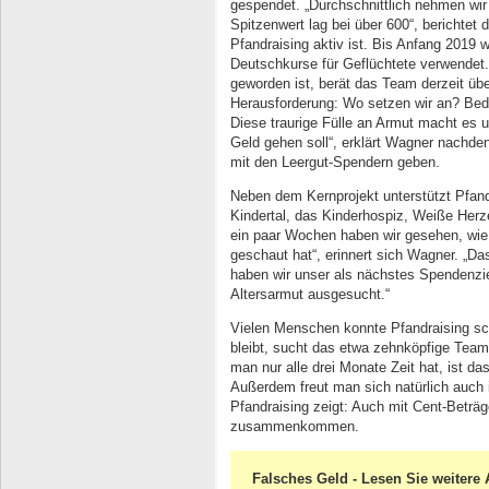
gespendet. „Durchschnittlich nehmen wir 
Spitzenwert lag bei über 600“, berichtet 
Pfandraising aktiv ist. Bis Anfang 2019 
Deutschkurse für Geflüchtete verwendet. 
geworden ist, berät das Team derzeit übe
Herausforderung: Wo setzen wir an? Bed
Diese traurige Fülle an Armut macht es u
Geld gehen soll“, erklärt Wagner nachde
mit den Leergut-Spendern geben.
Neben dem Kernprojekt unterstützt Pfandr
Kindertal, das Kinderhospiz, Weiße Herz
ein paar Wochen haben wir gesehen, wie 
geschaut hat“, erinnert sich Wagner. „Da
haben wir unser als nächstes Spendenzie
Altersarmut ausgesucht.“
Vielen Menschen konnte Pfandraising sc
bleibt, sucht das etwa zehnköpfige Tea
man nur alle drei Monate Zeit hat, ist da
Außerdem freut man sich natürlich auch
Pfandraising zeigt: Auch mit Cent-Beträ
zusammenkommen.
Falsches Geld - Lesen Sie weitere A