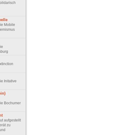
Solidarisch
elle
Die Mobile
remismus
Die
sburg
xtinction
ie Initative
in)
 Die Bochumer
mt
ut aufgestellt
erät zu
 und