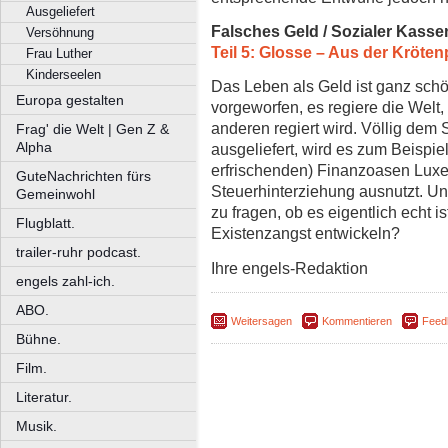
Ausgeliefert
Falsches Geld / Sozialer Kasse
Versöhnung
Teil 5: Glosse – Aus der Kröte
Frau Luther
Kinderseelen
Das Leben als Geld ist ganz schö
Europa gestalten
vorgeworfen, es regiere die Welt
anderen regiert wird. Völlig dem
Frag' die Welt | Gen Z &
Alpha
ausgeliefert, wird es zum Beispiel
erfrischenden) Finanzoasen Lux
GuteNachrichten fürs
Steuerhinterziehung ausnutzt. U
Gemeinwohl
zu fragen, ob es eigentlich echt i
Flugblatt.
Existenzangst entwickeln?
trailer-ruhr podcast.
Ihre engels-Redaktion
engels zahl-ich.
ABO.
Weitersagen
Kommentieren
Feed
Bühne.
Film.
Literatur.
Musik.