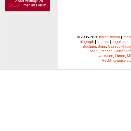
12.669 Beiträge zu
3.883 Filmen im Forum
© 2005-2026
berndt media
|
impr
biograph
|
choices
|
engels
und
Bochum
,
Bonn
,
Castrop-Raux
Essen
,
Frechen
,
Gelsenkir
Leverkusen
,
Lünen
,
Mü
Recklinghausen
,