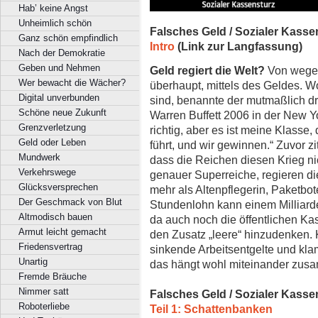
Hab’ keine Angst
Unheimlich schön
Falsches Geld / Sozialer Kasse
Ganz schön empfindlich
Intro
(Link zur Langfassung)
Nach der Demokratie
Geben und Nehmen
Geld regiert die Welt?
Von wegen
Wer bewacht die Wächer?
überhaupt, mittels des Geldes. W
Digital unverbunden
sind, benannte der mutmaßlich dr
Schöne neue Zukunft
Warren Buffett 2006 in der New Y
Grenzverletzung
richtig, aber es ist meine Klasse,
Geld oder Leben
führt, und wir gewinnen.“ Zuvor z
Mundwerk
dass die Reichen diesen Krieg ni
Verkehrswege
genauer Superreiche, regieren di
Glücksversprechen
mehr als Altenpflegerin, Paketbo
Der Geschmack von Blut
Stundenlohn kann einem Milliar
Altmodisch bauen
da auch noch die öffentlichen Kas
Armut leicht gemacht
den Zusatz „leere“ hinzudenken. 
Friedensvertrag
sinkende Arbeitsentgelte und kl
Unartig
das hängt wohl miteinander zus
Fremde Bräuche
Nimmer satt
Falsches Geld / Sozialer Kasse
Roboterliebe
Teil 1: Schattenbanken