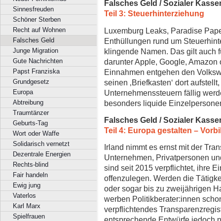
Falsches Geld / Sozialer Kasse
Sinnesfreuden
Teil 3: Steuerhinterziehung
Schöner Sterben
Luxemburg Leaks, Paradise Pap
Recht auf Wohnen
Enthüllungen rund um Steuerhint
Falsches Geld
klingende Namen. Das gilt auch f
Junge Migration
darunter Apple, Google, Amazon 
Gute Nachrichten
Einnahmen entgehen den Volkswir
Papst Franziska
seinen ‚Briefkasten‘ dort aufstell
Grundgesetz
Unternehmenssteuern fällig wer
Europa
besonders liquide Einzelpersone
Abtreibung
Traumtänzer
Falsches Geld / Sozialer Kasse
Geburts-Tag
Teil 4: Europa gestalten
–
Vorbil
Wort oder Waffe
Solidarisch vernetzt
Irland nimmt es ernst mit der Tr
Dezentrale Energien
Unternehmen, Privatpersonen un
Rechts-blind
sind seit 2015 verpflichtet, ihre 
Fair handeln
offenzulegen. Werden die Tätigke
Ewig jung
oder sogar bis zu zweijährigen H
Vaterlos
werben Politikberater:innen schon
Karl Marx
verpflichtendes Transparenzregis
Spielfrauen
entsprechende Entwürfe jedoch n