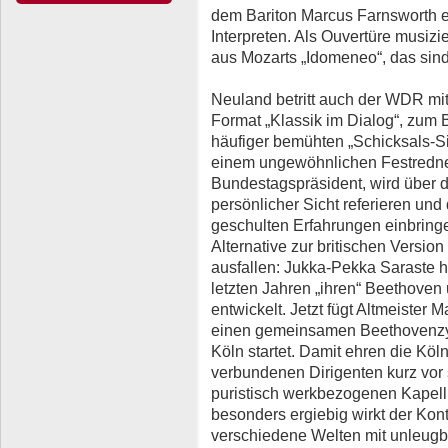
dem Bariton Marcus Farnsworth e
Interpreten. Als Ouvertüre musiz
aus Mozarts „Idomeneo“, das sind
Neuland betritt auch der WDR mi
Format „Klassik im Dialog“, zum 
häufiger bemühten „Schicksals-S
einem ungewöhnlichen Festredner
Bundestagspräsident, wird über 
persönlicher Sicht referieren un
geschulten Erfahrungen einbringe
Alternative zur britischen Version
ausfallen: Jukka-Pekka Saraste h
letzten Jahren „ihren“ Beethove
entwickelt. Jetzt fügt Altmeister
einen gemeinsamen Beethovenzykl
Köln startet. Damit ehren die Köl
verbundenen Dirigenten kurz vor 
puristisch werkbezogenen Kapellm
besonders ergiebig wirkt der Kon
verschiedene Welten mit unleugb