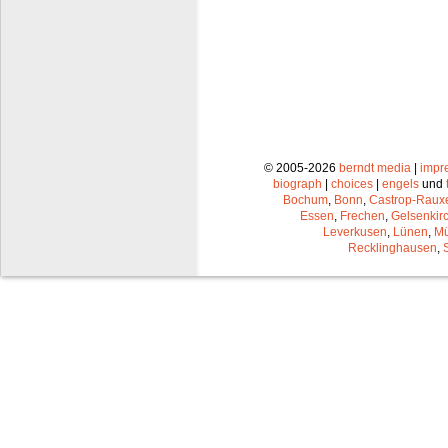
© 2005-2026
berndt media
|
impr
biograph
|
choices
|
engels
und
Bochum
,
Bonn
,
Castrop-Raux
Essen
,
Frechen
,
Gelsenkir
Leverkusen
,
Lünen
,
Mü
Recklinghausen
,