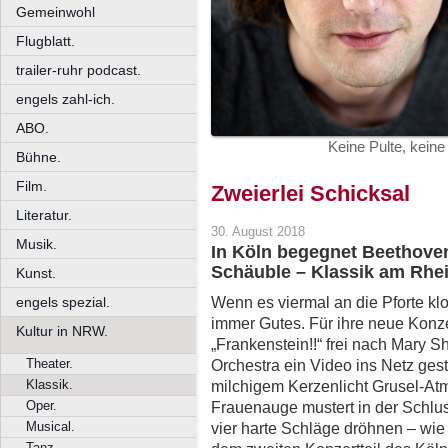
Gemeinwohl
Flugblatt.
trailer-ruhr podcast.
engels zahl-ich.
ABO.
Keine Pulte, keine
Bühne.
Film.
Zweierlei Schicksal
Literatur.
30. August 2018
Musik.
In Köln begegnet Beethove
Schäuble – Klassik am Rhei
Kunst.
Wenn es viermal an die Pforte klop
engels spezial.
immer Gutes. Für ihre neue Konze
Kultur in NRW.
„Frankenstein!!“ frei nach Mary Sh
Theater.
Orchestra ein Video ins Netz gest
Klassik.
milchigem Kerzenlicht Grusel-At
Oper.
Frauenauge mustert in der Schlus
Musical.
vier harte Schläge dröhnen – wi
Tanz.