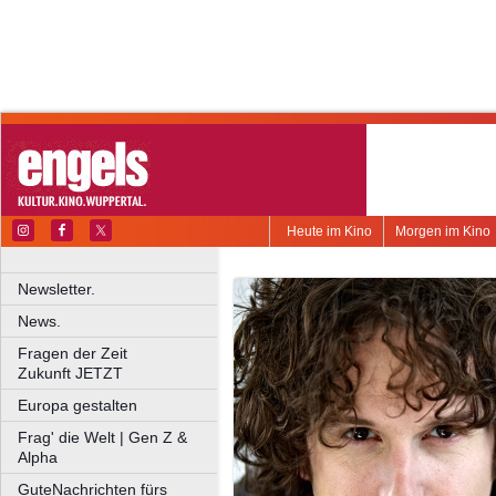
Heute im Kino
Morgen im Kino
Newsletter.
News.
Fragen der Zeit
Zukunft JETZT
Europa gestalten
Frag' die Welt | Gen Z &
Alpha
GuteNachrichten fürs