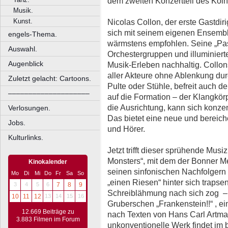
dem zweiten Konzertteil des Köln
Musik.
Kunst.
Nicolas Collon, der erste Gastdir
sich mit seinem eigenen Ensemb
engels-Thema.
wärmstens empfohlen. Seine „Past
Auswahl.
Orchestergruppen und illuminiert
Augenblick
Musik-Erleben nachhaltig. Collons 
aller Akteure ohne Ablenkung du
Zuletzt gelacht: Cartoons.
Pulte oder Stühle, befreit auch d
––––––––––––––––––––
auf die Formation – der Klangkörp
die Ausrichtung, kann sich konzen
Verlosungen.
Das bietet eine neue und bereich
Jobs.
und Hörer.
Kulturlinks.
Jetzt trifft dieser sprühende Musi
Monsters“, mit dem der Bonner M
Kinokalender
seinen sinfonischen Nachfolgern 
Mo
Di
Mi
Do
Fr
Sa
So
„einen Riesen“ hinter sich trapse
3
4
5
6
7
8
9
Schreiblähmung nach sich zog –,
10
11
12
13
14
15
16
Gruberschen „Frankenstein!!“ , 
12.669 Beiträge zu
nach Texten von Hans Carl Artman
3.883 Filmen im Forum
unkonventionelle Werk findet im 