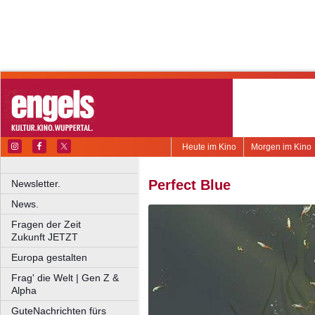
Heute im Kino
Morgen im Kino
Perfect Blue
Newsletter.
News.
Fragen der Zeit
Zukunft JETZT
Europa gestalten
Frag' die Welt | Gen Z &
Alpha
GuteNachrichten fürs