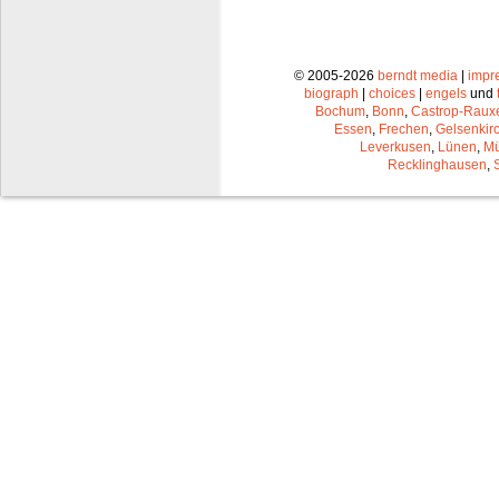
© 2005-2026
berndt media
|
impr
biograph
|
choices
|
engels
und
Bochum
,
Bonn
,
Castrop-Raux
Essen
,
Frechen
,
Gelsenkir
Leverkusen
,
Lünen
,
Mü
Recklinghausen
,