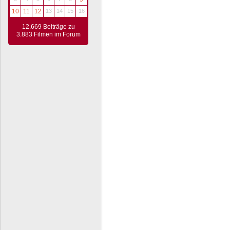
10
11
12
13
14
15
16
12.669 Beiträge zu
3.883 Filmen im Forum