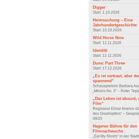
Digger
Start: 1.10.2026
Heimsuchung – Eine
Jahrhundertgeschichte
Start: 15.10.2026
Wild Horse Nine
Start: 12.11.2026
Identitti
Start: 12.11.2026
Dune: Part Three
Start: 17.12.2026
„Es ist vertraut, aber d
spannend“
Schauspielerin Barbara Au
„Miroirs No. 3“ – Roter Tep
„Das Leben ist absurd, 
Film“
Regisseur Elmar Imanov üb
des Grashüpfers“ – Gesprä
08/25
Hagener Bühne für den
Filmnachwuchs
„Eat My Shorts“ in der Stad