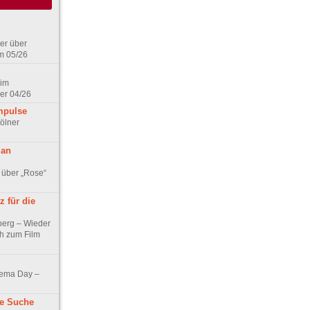
er über
m 05/26
 im
er 04/26
mpulse
ölner
 an
 über „Rose“
 für die
berg – Wieder
ch zum Film
nema Day –
ne Suche