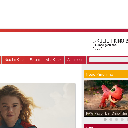
Neu im Kino
Forum
Alle Kinos
Anmelden
Neue Kinofilme
PAW Patrol: Der Dino-Film
Film.