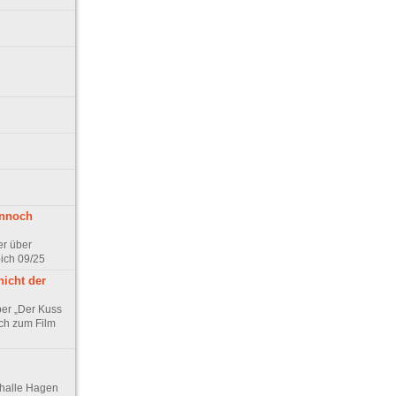
ennoch
er über
pich 09/25
nicht der
er „Der Kuss
ch zum Film
thalle Hagen