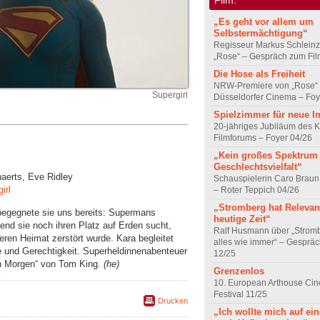
„Es geht vor allem um
Selbstermächtigung“
Regisseur Markus Schleinz
„Rose“ – Gespräch zum Fil
Die Hose als Freiheit
NRW-Premiere von „Rose“
Supergirl
Düsseldorfer Cinema – Foy
Spielzimmer für neue I
20-jähriges Jubiläum des K
Filmforums – Foyer 04/26
„Kein großes Spektrum
Geschlechtsvielfalt“
naerts, Eve Ridley
Schauspielerin Caro Braun
irl
– Roter Teppich 04/26
„Stromberg hat Relevanz
gegnete sie uns bereits: Supermans
heutige Zeit“
end sie noch ihren Platz auf Erden sucht,
Ralf Husmann über „Strom
eren Heimat zerstört wurde. Kara begleitet
alles wie immer“ – Gesprä
e und Gerechtigkeit. Superheldinnenabenteuer
12/25
on Morgen“ von Tom King.
(he)
Grenzenlos
10. European Arthouse Ci
Festival 11/25
Drucken
„Ich wollte mich auf ei