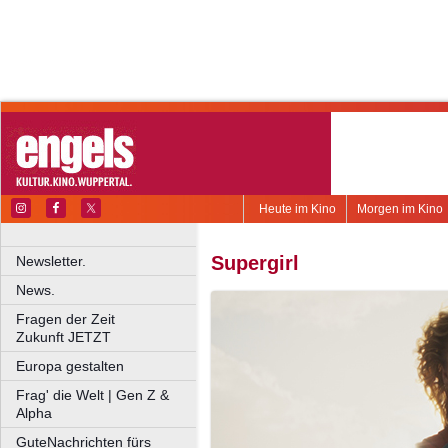
Heute im Kino
Morgen im Kino
Supergirl
Newsletter.
News.
Fragen der Zeit
Zukunft JETZT
Europa gestalten
Frag' die Welt | Gen Z &
Alpha
GuteNachrichten fürs