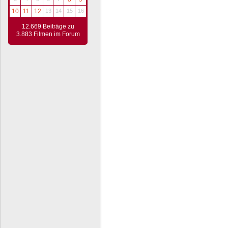
10
11
12
13
14
15
16
12.669 Beiträge zu
3.883 Filmen im Forum