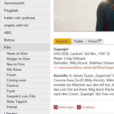
Gemeinwohl
Flugblatt.
trailer-ruhr podcast.
engels zahl-ich.
ABO.
Bühne.
(0)
Kurzinfo
Trailer
Forum
Film.
Supergirl
Heute im Kino
USA 2026, Laufzeit: 110 Min., FSK 12
Regie: Craig Gillespie
Morgen im Kino
Darsteller: Milly Alcock, Matthias Schoe
Neu im Kino
>> www.warnerbros.de/de-de/filme/superg
Alle Kinos.
Forum.
Kurzinfo:
In James Gunns „Superman“ be
Cousine Kara Zor-El (Milly Alcock). Währ
Coming soon.
strandet ein Mädchen aus dem All hier, d
Festival.
das Lost Girl auf ihrem Weg durch Rach
Foyer.
nach dem Comic „Supergirl: Die Frau v
Gespräch zum Film.
Roter Teppich.
Portrait.
Weitersagen
Feedback
Literatur.