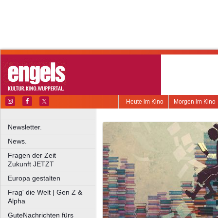
Heute im Kino
Morgen im Kino
Newsletter.
News.
Fragen der Zeit
Zukunft JETZT
Europa gestalten
Frag' die Welt | Gen Z &
Alpha
GuteNachrichten fürs