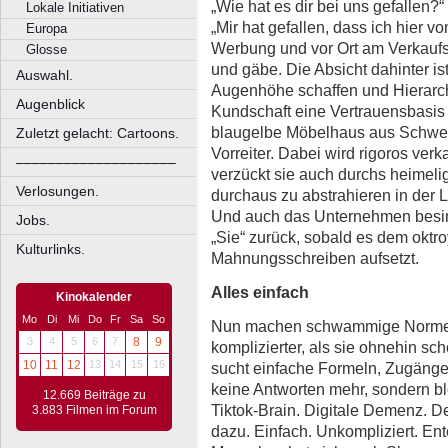
„Wie hat es dir bei uns gefalle
Lokale Initiativen
„Mir hat gefallen, dass ich hier 
Europa
Werbung und vor Ort am Verkaufss
Glosse
und gäbe. Die Absicht dahinter ist
Auswahl.
Augenhöhe schaffen und Hierarc
Augenblick
Kundschaft eine Vertrauensbasis
blaugelbe Möbelhaus aus Schwed
Zuletzt gelacht: Cartoons.
Vorreiter. Dabei wird rigoros ver
––––––––––––––––––––
verzückt sie auch durchs heimeli
Verlosungen.
durchaus zu abstrahieren in der L
Und auch das Unternehmen besinn
Jobs.
„Sie“ zurück, sobald es dem oktr
Kulturlinks.
Mahnungsschreiben aufsetzt.
Alles einfach
Kinokalender
Mo
Di
Mi
Do
Fr
Sa
So
Nun machen schwammige Normen 
3
4
5
6
7
8
9
komplizierter, als sie ohnehin s
10
11
12
13
14
15
16
sucht einfache Formeln, Zugänge
keine Antworten mehr, sondern b
12.669 Beiträge zu
Tiktok-Brain. Digitale Demenz. De
3.883 Filmen im Forum
dazu. Einfach. Unkompliziert. Ent