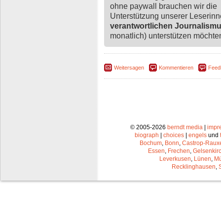
ohne paywall brauchen wir die
Unterstützung unserer Leserin
verantwortlichen Journalism
monatlich) unterstützen möchten,
Weitersagen
Kommentieren
Feed
© 2005-2026
berndt media
|
impr
biograph
|
choices
|
engels
und
Bochum
,
Bonn
,
Castrop-Raux
Essen
,
Frechen
,
Gelsenkir
Leverkusen
,
Lünen
,
Mü
Recklinghausen
,