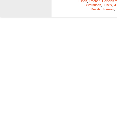
Essen
,
Frechen
,
Gelsenkir
Leverkusen
,
Lünen
,
Mü
Recklinghausen
,