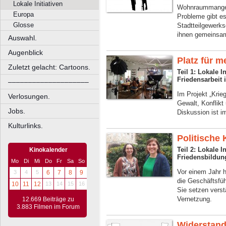
Lokale Initiativen
Wohnraummangel
Europa
Probleme gibt es
Glosse
Stadtteilgewerks
ihnen gemeinsam
Auswahl.
Augenblick
Platz für m
Zuletzt gelacht: Cartoons.
Teil 1: Lokale I
Friedensarbeit
––––––––––––––––––––
Im Projekt „Krie
Verlosungen.
Gewalt, Konflikt
Jobs.
Diskussion ist 
Kulturlinks.
Politische 
Teil 2: Lokale I
Kinokalender
Friedensbildung
Mo
Di
Mi
Do
Fr
Sa
So
Vor einem Jahr 
3
4
5
6
7
8
9
die Geschäftsfü
10
11
12
13
14
15
16
Sie setzen verst
Vernetzung.
12.669 Beiträge zu
3.883 Filmen im Forum
Widerstand