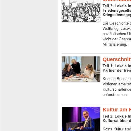
Teil 3: Lokale I
Friedensgesells
Kriegsdienstge
Die Geschichte 
Weltkrieg, zeitwe
pazifistischen Üb
wichtiger Gesprä
Militarisierung.
Querschnitt
Teil 1: Lokale I
Partner der fre
Knappe Budgets,
Visionen arbeite
Kulturschaffende
unterstreichen.
Kultur am 
Teil 2: Lokale 
Kulturrat über 
Kölns Kultur st