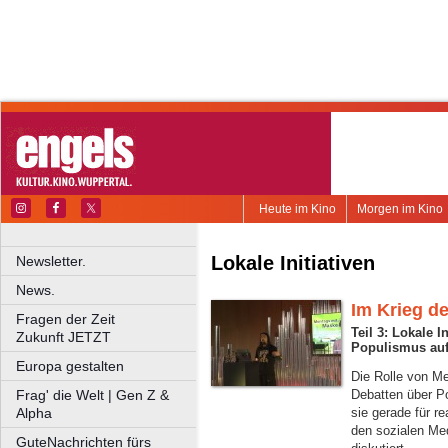
Heute im Kino
Morgen im Kino
Lokale Initiativen
Newsletter.
News.
Im Krieg d
Fragen der Zeit
Teil 3: Lokale 
Zukunft JETZT
Populismus au
Europa gestalten
Die Rolle von Me
Frag' die Welt | Gen Z &
Debatten über P
Alpha
sie gerade für r
den sozialen M
GuteNachrichten fürs