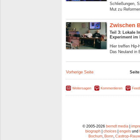
Schließungen, Sp
Mut zu Reformen
Zwischen 
Teil 3: Lokale I
Experiment im
Hier treffen Hip
Das Neuland in 
Vorherige Seite
Seite
Weitersagen
Kommentieren
Feed
© 2005-2026
berndt media
|
impr
biograph
|
choices
|
engels
und
Bochum
,
Bonn
,
Castrop-Raux