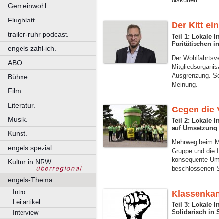
diskutiert.
Gemeinwohl
Flugblatt.
Der Kitt ei
trailer-ruhr podcast.
Teil 1: Lokale 
Paritätischen i
engels zahl-ich.
Der Wohlfahrtsv
ABO.
Mitgliedsorganis
Ausgrenzung. Sei
Bühne.
Meinung.
Film.
Literatur.
Gegen die 
Musik.
Teil 2: Lokale I
auf Umsetzung 
Kunst.
Mehrweg beim Mi
engels spezial.
Gruppe und die I
konsequente Ums
Kultur in NRW.
beschlossenen S
engels-Thema.
Intro
Klassenkam
Leitartikel
Teil 3: Lokale 
Solidarisch in 
Interview