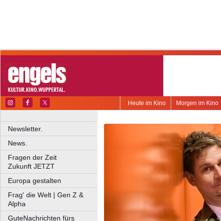
Heute im Kino
Morgen im Kino
Newsletter.
News.
Fragen der Zeit
Zukunft JETZT
Europa gestalten
Frag' die Welt | Gen Z &
Alpha
GuteNachrichten fürs