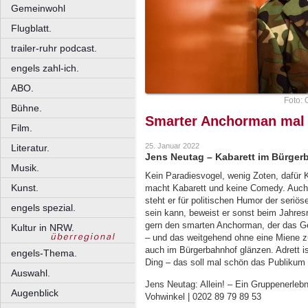
Gemeinwohl
Flugblatt.
trailer-ruhr podcast.
engels zahl-ich.
ABO.
Foto: 
Bühne.
Smarter Anchorman mal 
Film.
25. Januar 2022
Literatur.
Jens Neutag – Kabarett im Bürger
Musik.
Kein Paradiesvogel, wenig Zoten, dafür 
Kunst.
macht Kabarett und keine Comedy. Auch
steht er für politischen Humor der seriö
engels spezial.
sein kann, beweist er sonst beim Jahresrü
gern den smarten Anchorman, der das G
Kultur in NRW.
– und das weitgehend ohne eine Miene z
auch im Bürgerbahnhof glänzen. Adrett is
engels-Thema.
Ding – das soll mal schön das Publikum 
Auswahl.
Jens Neutag: Allein! – Ein Gruppenerlebn
Augenblick
Vohwinkel | 0202 89 79 89 53