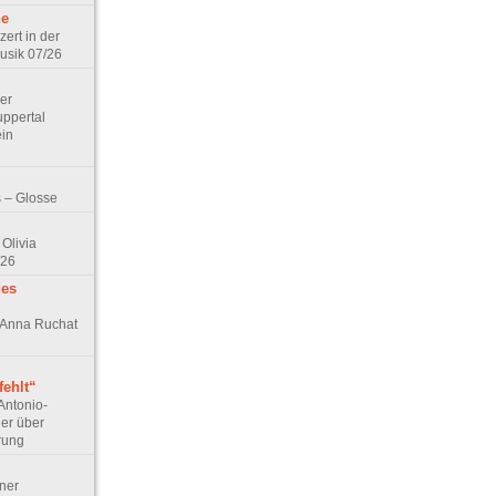
he
zert in der
Musik 07/26
Der
ppertal
ein
 – Glosse
Olivia
/26
des
n Anna Ruchat
ehlt“
Antonio-
ler über
rung
lner