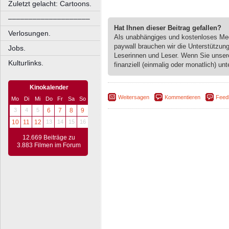
Zuletzt gelacht: Cartoons.
––––––––––––––––––––
Hat Ihnen dieser Beitrag gefallen?
Verlosungen.
Als unabhängiges und kostenloses M
paywall brauchen wir die Unterstützun
Jobs.
Leserinnen und Leser. Wenn Sie unse
Kulturlinks.
finanziell (einmalig oder monatlich) unt
Kinokalender
Weitersagen
Kommentieren
Feed
Mo
Di
Mi
Do
Fr
Sa
So
3
4
5
6
7
8
9
10
11
12
13
14
15
16
12.669 Beiträge zu
3.883 Filmen im Forum