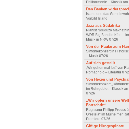
Philharmonie – Klassik am
Den Banken widersprec
Island und das Gemeinwoh
Vorbild Island
Jazz aus Südafrika
Pianist Nduduzo Makhathini
WDR Big Band in Köln – Imp
Musik in NRW 07/26
Von der Pauke zum Ha
Sinfoniekonzert in Historis
– Musik 07/26
Auf sich gestellt
„Wir gehen mal los“ von Raf
Romagnolo – Literatur 07/
Von Hexen und Psychia
Sinfoniekonzert „Dämonen“
im Ruhrgebiet – Klassik an
07/26
„Wir opfern unsere Welt
Fortschritt“
Regisseur Philipp Preuss ü
Oresteia“ im Mülheimer Raf
Premiere 07/26
Giftige Hirngespinste