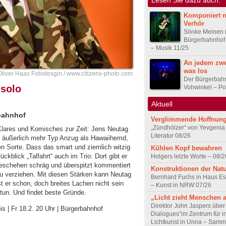
Komponiert 
Verhör
Sönke Meinen 
Bürgerbahnhof
– Musik 11/25
An jedem zwe
was los
Oliver Haas Fotodesgin / www.citizenx-photo.com
Der Bürgerbah
solo
Vohwinkel – Por
Aktuell
bahnhof
Verglimmende Hoffnun
„Zündhölzer“ von Yevgenia
Klares und Komisches zur Zeit: Jens Neutag
Literatur 08/26
 äußerlich mehr Typ Anzug als Hawaiihemd,
sen Sorte. Dass das smart und ziemlich witzig
Kühlen Kopf bewahren
ckblick „Talfahrt“ auch im Trio: Dort gibt er
Holgers letzte Worte – 08/2
eschehen schräg und überspitzt kommentiert
Konstruktionen der Nat
u verziehen. Mit diesen Stärken kann Neutag
Bernhard Fuchs in Haus Est
t er schon, doch breites Lachen nicht sein
– Kunst in NRW 07/26
tun. Und findet beste Gründe.
„Licht zieht Menschen 
Direktor John Jaspers über 
is | Fr 18.2. 20 Uhr | Bürgerbahnhof
Dialogues“im Zentrum für i
Lichtkunst in Unna – Samm