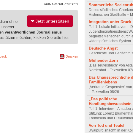
MARTIN HAGEMEYER
Sommerliche Seelenru
Drittes städtisches Chorkon
Historischen Stadthalle – 
❤ Jetzt unterstützen
edium ohne
Integration unter Druck
g unserer
Teil 1: Lokale Initiativen – 
Jugendmigrationsdienst Wu
ren
verantwortlichen Journalismus
begleitet Menschen durch 
erstützen möchten, klicken Sie bitte hier.
widersprüchliches System
Deutsche Angst
Geschichte und Gedächtnis
back
Drucken
Glühender Zorn
„Das Teufelsbuch“ von Asta 
Nordenhof – Textwelten 07
Das Unaussprechliche 
Familienlebens
„Vertraute Gespenster“ vo
– Textwelten 08/26
„Das politische
Handlungsbewusstsein f
Teil 1: Interview – Amadeu-
Stiftung: Lorenz Blumentha
Fremdsein und Diskriminie
Von Tod und Teufel
„Walpurgisnacht“ in der Kö