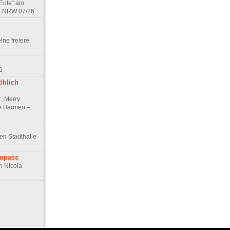
 Eule“ am
in NRW 07/26
eine freiere
6
öhlich
r „Merry
e Barmen –
hen Stadthalle
ompass
n Nicola