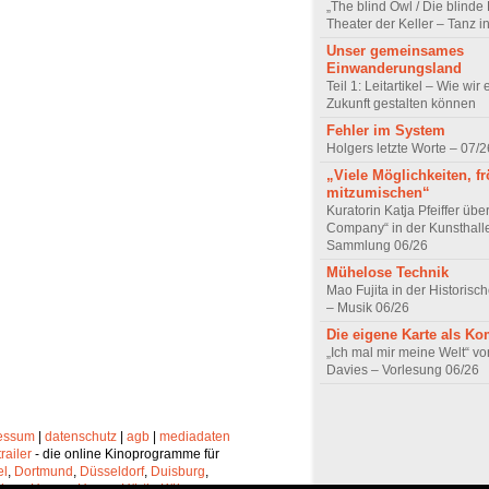
„The blind Owl / Die blinde
Theater der Keller – Tanz 
Unser gemeinsames
Einwanderungsland
Teil 1: Leitartikel – Wie wir 
Zukunft gestalten können
Fehler im System
Holgers letzte Worte – 07/2
„Viele Möglichkeiten, fr
mitzumischen“
Kuratorin Katja Pfeiffer übe
Company“ in der Kunsthall
Sammlung 06/26
Mühelose Technik
Mao Fujita in der Historisc
– Musik 06/26
Die eigene Karte als K
„Ich mal mir meine Welt“ vo
Davies – Vorlesung 06/26
essum
|
datenschutz
|
agb
|
mediadaten
trailer
- die online Kinoprogramme für
el
,
Dortmund
,
Düsseldorf
,
Duisburg
,