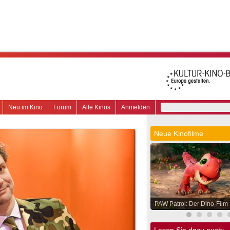
Neu im Kino
Forum
Alle Kinos
Anmelden
Neue Kinofilme
PAW Patrol: Der Dino-Film
Lesen Sie dazu auch: