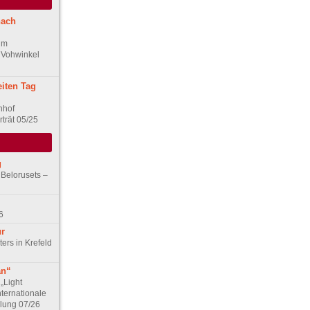
nach
im
 Vohwinkel
iten Tag
nhof
trät 05/25
g
 Belorusets –
6
ur
ers in Krefeld
an“
„Light
nternationale
lung 07/26