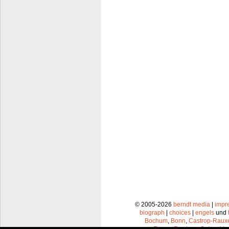
© 2005-2026
berndt media
|
impr
biograph
|
choices
|
engels
und
Bochum
,
Bonn
,
Castrop-Raux