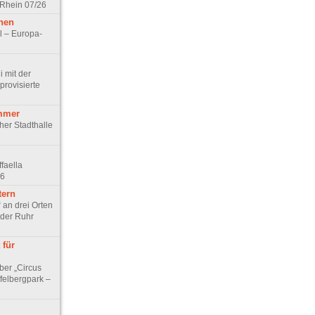
 Rhein 07/26
hen
l – Europa-
 mit der
rovisierte
mmer
cher Stadthalle
faella
26
tern
 an drei Orten
 der Ruhr
 für
ber „Circus
felbergpark –