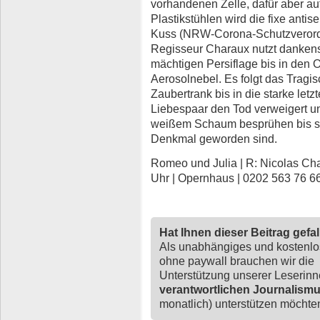
vorhandenen Zelle, dafür aber auf
Plastikstühlen wird die fixe antis
Kuss (NRW-Corona-Schutzverordnu
Regisseur Charaux nutzt danken
mächtigen Persiflage bis in den 
Aerosolnebel. Es folgt das Tragi
Zaubertrank bis in die starke le
Liebespaar den Tod verweigert u
weißem Schaum besprühen bis si
Denkmal geworden sind.
Romeo und Julia | R: Nicolas Char
Uhr | Opernhaus | 0202 563 76 6
Hat Ihnen dieser Beitrag gefa
Als unabhängiges und kostenl
ohne paywall brauchen wir die
Unterstützung unserer Leserin
verantwortlichen Journalism
monatlich) unterstützen möchten,