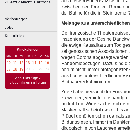
aus diesem Bodensatz seine Tra
Zuletzt gelacht: Cartoons.
zwischen den Fronten: Romeo und
––––––––––––––––––––
der Bühne für die in Stein gemei
Verlosungen.
Melange aus unterschiedlichen 
Jobs.
Der französische Theaterregisseu
Kulturlinks.
Inszenierung der Gesine Danckwa
die ewige Kausalität zum Tod ges
Kinokalender
zeitgenössischen Assoziationen 
Mo
Di
Mi
Do
Fr
Sa
So
wegen Corona abgesagt werden m
Pandemiebezügen. Dazu sind die
10
11
12
13
14
15
16
herum nicht immer protagonisten
17
18
19
20
21
22
23
aus höchst unterschiedlichen Visu
12.669 Beiträge zu
Bildhauerei kulminieren.
3.883 Filmen im Forum
Zuerst aber versucht der Fürst vo
zu werden, verbietet die handgre
bedroht die Widersacher mit dem
Maskenball scheint das nichts a
Prügel gehörten schon damals zu
Bildungslosen. Immer im Dunklen,
dialogisch in von Leuchten erhel