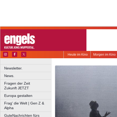
Heute im Kino
Morgen im Kino
Newsletter.
News.
Fragen der Zeit
Zukunft JETZT
Europa gestalten
Frag' die Welt | Gen Z &
Alpha
GuteNachrichten fürs