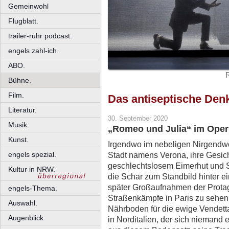
Gemeinwohl
Flugblatt.
trailer-ruhr podcast.
engels zahl-ich.
ABO.
Bühne.
Film.
Das antiseptische Den
Literatur.
30. September 2020
Musik.
„Romeo und Julia“ im Opern
Kunst.
Irgendwo im nebeligen Nirgendwo
engels spezial.
Stadt namens Verona, ihre Gesich
geschlechtslosem Eimerhut und Sc
Kultur in NRW.
die Schar zum Standbild hinter e
später Großaufnahmen der Protag
engels-Thema.
Straßenkämpfe in Paris zu sehen s
Auswahl.
Nährboden für die ewige Vendetta
Augenblick
in Norditalien, der sich nieman