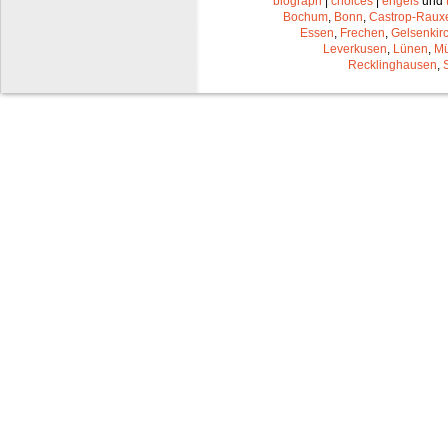
biograph
|
choices
|
engels
und
Bochum
,
Bonn
,
Castrop-Raux
Essen
,
Frechen
,
Gelsenkir
Leverkusen
,
Lünen
,
Mü
Recklinghausen
,