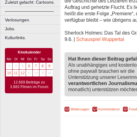
die Geschichte des Letzteren erzä
Zuletzt gelacht: Cartoons.
Auftrag und gehetzte Flucht. Es li
––––––––––––––––––––
heißt die erste Folge „Premiere“,
verfügbar bleibt – wie übrigens a
Verlosungen.
Jobs.
Sherlock Holmes: Das Tal des Gra
Kulturlinks.
9.6. |
Schauspiel Wuppertal
Kinokalender
Hat Ihnen dieser Beitrag gefa
Mo
Di
Mi
Do
Fr
Sa
So
Als unabhängiges und kostenl
3
4
5
6
7
8
9
ohne paywall brauchen wir die
10
11
12
13
14
15
16
Unterstützung unserer Leserin
12.669 Beiträge zu
verantwortlichen Journalism
3.883 Filmen im Forum
monatlich) unterstützen möchten,
Weitersagen
Kommentieren
Feed