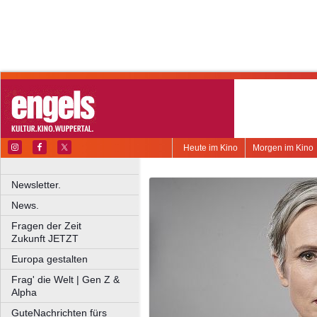
Heute im Kino
Morgen im Kino
Newsletter.
News.
Fragen der Zeit
Zukunft JETZT
Europa gestalten
Frag' die Welt | Gen Z &
Alpha
GuteNachrichten fürs