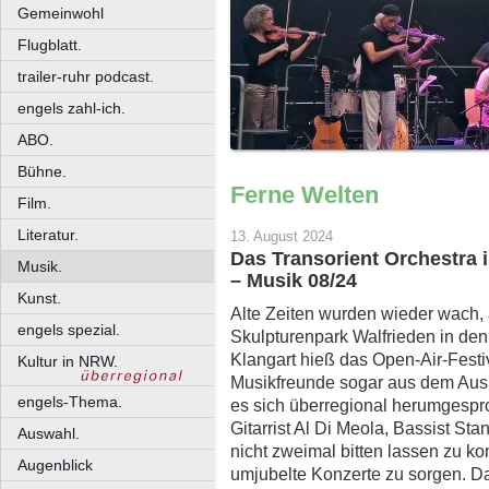
Gemeinwohl
Flugblatt.
trailer-ruhr podcast.
engels zahl-ich.
ABO.
Bühne.
Ferne Welten
Film.
Literatur.
13. August 2024
Das Transorient Orchestra 
Musik.
– Musik 08/24
Kunst.
Alte Zeiten wurden wieder wach,
engels spezial.
Skulpturenpark Walfrieden in de
Klangart hieß das Open-Air-Festi
Kultur in NRW.
Musikfreunde sogar aus dem Ausl
engels-Thema.
es sich überregional herumgespro
Gitarrist Al Di Meola, Bassist Sta
Auswahl.
nicht zweimal bitten lassen zu ko
Augenblick
umjubelte Konzerte zu sorgen. Dam