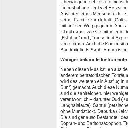
Überwiegend geht es um menschli
Liebesballade liegt viel Herzsc
Abschied eines Menschen, der zu
seiner Familie zum Inhalt: „Gott s
mit auf den Weg gegeben. Aber a
ist mit dabei, wie sie mitunter in 
„Esfahan“ und „Transorient Expres
vorkommen. Auch die Komposition 
Bandmitglieds Sahbi Amara ist mi
Weniger bekannte Instrumente
Neben diesen Musikstilen aus dem
anderem pentatonischen Tonräum
wird des weiteren ein Ausflug in 
Sun“) gemacht. Auch diese Numme
sind die zahlreichen, hier wenig
verantwortlich – darunter Oud (Ku
Langhalslaute), Santur (persisch
ohne Mundstück), Daburka (Kelc
Sie sind genauso Bestandteil des
Sopran- und Baritonsaxophon, Tr