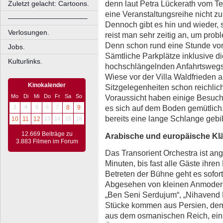
denn laut Petra Lückerath vom T
Zuletzt gelacht: Cartoons.
eine Veranstaltungsreihe nicht zu
––––––––––––––––––––
Dennoch gibt es hin und wieder, 
Verlosungen.
reist man sehr zeitig an, um prob
Denn schon rund eine Stunde vor B
Jobs.
Sämtliche Parkplätze inklusive di
Kulturlinks.
hochschlängelnden Anfahrtswegs 
Wiese vor der Villa Waldfrieden
Kinokalender
Sitzgelegenheiten schon reichli
Mo
Di
Mi
Do
Fr
Sa
So
Voraussicht haben einige Besuc
es sich auf dem Boden gemütlich
3
4
5
6
7
8
9
bereits eine lange Schlange gebil
10
11
12
13
14
15
16
12.669 Beiträge zu
Arabische und europäische Kl
3.883 Filmen im Forum
Das Transorient Orchestra ist ang
Minuten, bis fast alle Gäste ihre
Betreten der Bühne geht es sofor
Abgesehen von kleinen Anmoderat
„Ben Seni Serdujum“, „Nihavend 
Stücke kommen aus Persien, de
aus dem osmanischen Reich, eins 