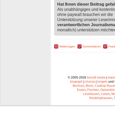
Hat Ihnen dieser Beitrag gefa
Als unabhängiges und kostenl
ohne paywall brauchen wir die
Unterstützung unserer Leserin
verantwortlichen Journalism
monatlich) unterstützen möchten,
Weitersagen
Kommentieren
Feed
© 2005-2026
berndt media
|
impr
biograph
|
choices
|
engels
und
Bochum
,
Bonn
,
Castrop-Raux
Essen
,
Frechen
,
Gelsenkir
Leverkusen
,
Lünen
,
Mü
Recklinghausen
,