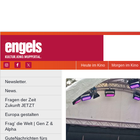
Heute im Kino
Morgen im Kino
Newsletter.
News.
Fragen der Zeit
Zukunft JETZT
Europa gestalten
Frag' die Welt | Gen Z &
Alpha
GuteNachrichten fürs