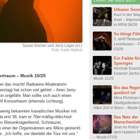
Urbaner Sou
Kuu! in der Wu
Insel – Improvi
in NRW 06/26
So klingt Füh
5. stARTfestival
Leverkusen – F
Suzan Köcher und Jerry Leger (v.l.)
03/26
Foto: Katie Methot
Ein Faible für
Sperriges
Höchste Eisenb
Essener Zeche 
ertraum – Musik 10/25
Musik 11/25
 er das macht! Radioeins-Moderatorin
Bis das Regi
rstag) hat schon viel gehört – ihren Jerry-
gestürzt ist
on ungefähr. Man sollte sich auch einen
Mina Richman 
M Konzertraum (ehemals Lichtung).
Stadtgartenkon
Alten Zoll in Bonn – Musik 
b wenig bekannten kanadischen Musiker mit
a erst 38, kam er 70er-mäßig-oldschool
Das Netz der
Menschenlie
nes Riesenkragenhemd, Schnäuzer,
Joan As Polic
m einer der Organisatoren ans Mikro gesteckt.
dem Haldern Po
 „Ich hoffe, sie überlebt die Tour mit uns.“
– Musik 07/25