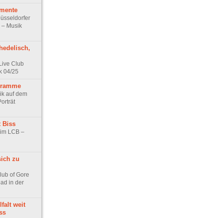
mente
üsseldorfer
r – Musik
hedelisch,
Live Club
k 04/25
ogramme
ik auf dem
orträt
 Biss
 im LCB –
sich zu
lub of Gore
d in der
lfalt weit
ss