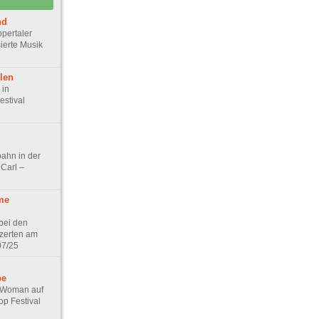
nd
ppertaler
sierte Musik
len
 in
estival
ahn in der
Carl –
me
bei den
zerten am
07/25
be
e Woman auf
p Festival