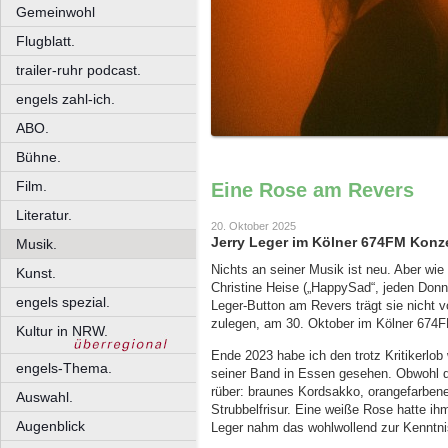
Gemeinwohl
Flugblatt.
trailer-ruhr podcast.
engels zahl-ich.
ABO.
Bühne.
Film.
Eine Rose am Revers
Literatur.
20. Oktober 2025
Jerry Leger im Kölner 674FM Konz
Musik.
Nichts an seiner Musik ist neu. Aber wie
Kunst.
Christine Heise („HappySad“, jeden Donne
engels spezial.
Leger-Button am Revers trägt sie nicht v
zulegen, am 30. Oktober im Kölner 674F
Kultur in NRW.
Ende 2023 habe ich den trotz Kritikerlo
engels-Thema.
seiner Band in Essen gesehen. Obwohl d
rüber: braunes Kordsakko, orangefarbe
Auswahl.
Strubbelfrisur. Eine weiße Rose hatte ih
Augenblick
Leger nahm das wohlwollend zur Kenntnis: