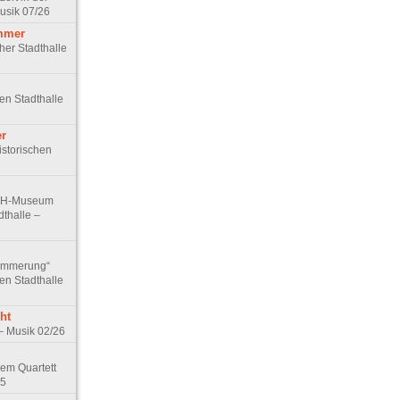
Musik 07/26
mmer
cher Stadthalle
hen Stadthalle
er
istorischen
 VdH-Museum
dthalle –
dämmerung“
hen Stadthalle
ht
– Musik 02/26
em Quartett
25