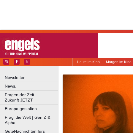
Heute im Kino
Morgen im Kino
Newsletter.
News.
Fragen der Zeit
Zukunft JETZT
Europa gestalten
Frag' die Welt | Gen Z &
Alpha
GuteNachrichten fürs