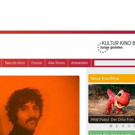
Neu im Kino
Forum
Alle Kinos
Anmelden
Neue Kinofilme
PAW Patrol: Der Dino-Film
Lesen Sie dazu auch: