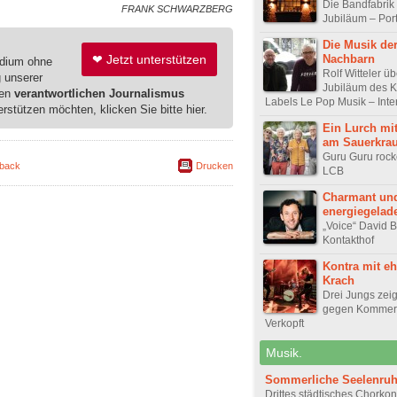
Die Bandfabrik 
FRANK SCHWARZBERG
Jubiläum – Port
Die Musik de
Nachbarn
❤ Jetzt unterstützen
edium ohne
Rolf Witteler ü
g unserer
Jubiläum des K
ren
verantwortlichen Journalismus
Labels Le Pop Musik – Inte
erstützen möchten, klicken Sie bitte hier.
Ein Lurch mi
am Sauerkrau
Guru Guru roc
back
Drucken
LCB
Charmant un
energiegelad
„Voice“ David B
Kontakthof
Kontra mit e
Krach
Drei Jungs zei
gegen Kommer
Verkopft
Musik.
Sommerliche Seelenru
Drittes städtisches Chorkon