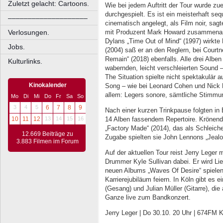
Zuletzt gelacht: Cartoons.
Wie bei jedem Auftritt der Tour wurde zu
durchgespielt. Es ist ein meisterhaft se
––––––––––––––––––––
cinematisch angelegt, als Film noir, sag
mit Produzent Mark Howard zusammenarb
Verlosungen.
Dylans „Time Out of Mind“ (1997) wirkte
Jobs.
(2004) saß er an den Reglern, bei Cour
Remain“ (2018) ebenfalls. Alle drei Albe
Kulturlinks.
wabernden, leicht verschleierten Sound –
The Situation spielte nicht spektakulär a
Kinokalender
Song – wie bei Leonard ­Cohen und Nick 
allem: Legers sonore, sämtliche Stimm
Mo
Di
Mi
Do
Fr
Sa
So
3
4
5
6
7
8
9
Nach einer kurzen Trinkpause folgten in
14 Alben fassendem Repertoire. Krönend
10
11
12
13
14
15
16
„Factory Made“ (2014), das als Schleiche
12.669 Beiträge zu
Zugabe spielten sie John Lennons „Jealo
3.883 Filmen im Forum
Auf der aktuellen Tour reist Jerry Leger
Drummer Kyle Sullivan dabei. Er wird Li
neuen Albums „Waves Of Desire“ spielen
Karrierejubiläum feiern. In Köln gibt es 
(Gesang) und Julian Müller (Gitarre), di
Ganze live zum Bandkonzert.
Jerry Leger | Do 30.10. 20 Uhr | 674FM 