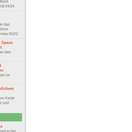
feiert
rät 04/24
r
ber das
ölner
rview 05/22
t Spass
t
ken den
d
en
lair im
hrlichem
gen Kante
z und
he
zert in der