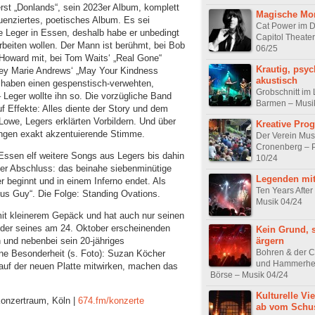
erst „Donlands“, sein 2023er Album, komplett
Magische Mo
quenziertes, poetisches Album. Es sei
Cat Power im D
te Leger in Essen, deshalb habe er unbedingt
Capitol Theate
eiten wollen. Der Mann ist berühmt, bei Bob
06/25
 Howard mit, bei Tom Waits‘ „Real Gone“
Krautig, psyc
tney Marie Andrews‘ „May Your Kindness
akustisch
n haben einen gespenstisch-verwehten,
Grobschnitt im 
 Leger wollte ihn so. Die vorzügliche Band
Barmen – Musi
uf Effekte: Alles diente der Story und dem
Lowe, Legers erklärten Vorbildern. Und über
Kreative Pr
ungen exakt akzentuierende Stimme.
Der Verein Mus
Cronenberg – P
 Essen elf weitere Songs aus Legers bis dahin
10/24
er Abschluss: das beinahe siebenminütige
Legenden mit
r beginnt und in einem Inferno endet. Als
Ten Years After
us Guy“. Die Folge: Standing Ovations.
Musik 04/24
 mit kleinerem Gepäck und hat auch nur seinen
eder seines am 24. Oktober erscheinenden
Kein Grund, 
ärgern
 und nebenbei sein 20-jähriges
Bohren & der C
eine Besonderheit (s. Foto): Suzan Köcher
und Hammerhea
e auf der neuen Platte mitwirken, machen das
Börse – Musik 04/24
Kulturelle Vie
Konzertraum, Köln |
674.fm/konzerte
ab vom Schu