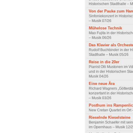
Historischen Stadthalle – 
Von der Pauke zum Ha
Sinfoniekonzert in Historis
– Musik 07/26
Mühelose Technik
Mao Fujita in der Historisc
– Musik 06/26
Das Klavier als Orchest
Rudolf Buchbinder in der H
Stadthalle – Musik 05/26
Reise in die 20er
Pianist Olli Mustonen im
und in der Historischen Sta
Musik 04/26
Eine neue Ära
Richard Wagners „Götter
konzertant in der Historisc
– Musik 03/26
Posthum ins Rampenlic
New Cretan Quartet im Ort 
Rieselnde Kieselsteine
Benjamin Schaefer mit sein
im Opernhaus – Musik 12/