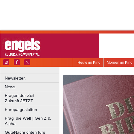
Heute im Kino
Morgen im Kino
Newsletter.
News.
Fragen der Zeit
Zukunft JETZT
Europa gestalten
Frag' die Welt | Gen Z &
Alpha
GuteNachrichten fürs