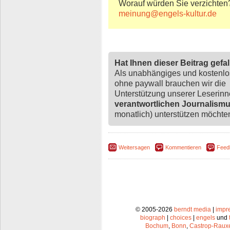
Worauf würden Sie verzichten
meinung@engels-kultur.de
Hat Ihnen dieser Beitrag gefa
Als unabhängiges und kostenl
ohne paywall brauchen wir die
Unterstützung unserer Leserin
verantwortlichen Journalism
monatlich) unterstützen möchten,
Weitersagen
Kommentieren
Feed
© 2005-2026
berndt media
|
impr
biograph
|
choices
|
engels
und
Bochum
,
Bonn
,
Castrop-Raux