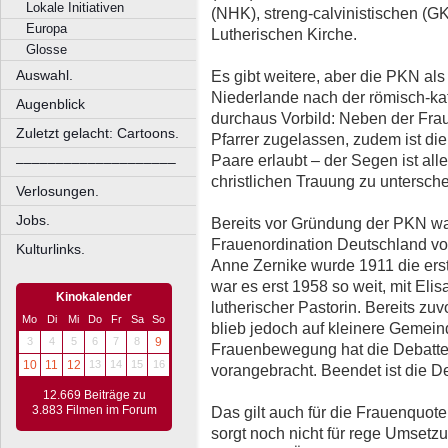
Lokale Initiativen
(NHK), streng-calvinistischen (G
Europa
Lutherischen Kirche.
Glosse
Es gibt weitere, aber die PKN al
Auswahl.
Niederlande nach der römisch-kat
Augenblick
durchaus Vorbild: Neben der Fra
Zuletzt gelacht: Cartoons.
Pfarrer zugelassen, zudem ist di
Paare erlaubt – der Segen ist alle
––––––––––––––––––––
christlichen Trauung zu untersch
Verlosungen.
Jobs.
Bereits vor Gründung der PKN wa
Frauenordination Deutschland vo
Kulturlinks.
Anne Zernike wurde 1911 die erst
war es erst 1958 so weit, mit Elis
Kinokalender
lutherischer Pastorin. Bereits zuv
Mo
Di
Mi
Do
Fr
Sa
So
blieb jedoch auf kleinere Gemein
3
4
5
6
7
8
9
Frauenbewegung hat die Debatte 
10
11
12
13
14
15
16
vorangebracht. Beendet ist die De
12.669 Beiträge zu
Das gilt auch für die Frauenquote
3.883 Filmen im Forum
sorgt noch nicht für rege Umsetz