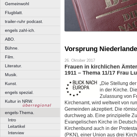
Gemeinwohl
Flugblatt.
trailer-ruhr podcast.
engels zahl-ich.
ABO.
Vorsprung Niederland
Bühne.
Film.
26. Oktober 2017
Literatur.
Frauen in kirchlichen Ämter
1911 – Thema 11/17 Frau Lu
Musik.
„Die Stellung der
Kunst.
in der Kirche. Di
engels spezial.
Zulassung von Fr
Kultur in NRW.
Kirchenamt, wird weltweit von ru
Gemeinden akzeptiert. Die römisc
engels-Thema.
durchweg ab. Eine prinzipielle Z
Intro
Evangelischen Kirche in Deutsc
Leitartikel
Kirchenbund auch in der Protesta
Interview
(PKN), einer Union aus drei Kirc