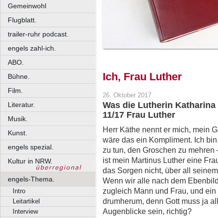
Gemeinwohl
Flugblatt.
trailer-ruhr podcast.
engels zahl-ich.
ABO.
Ich, Frau Luther
Bühne.
Film.
26. Oktober 2017
Was die Lutherin Katharina
Literatur.
11/17 Frau Luther
Musik.
Herr Käthe nennt er mich, mein Ga
Kunst.
wäre das ein Kompliment. Ich bin 
engels spezial.
zu tun, den Groschen zu mehren
ist mein Martinus Luther eine Fra
Kultur in NRW.
das Sorgen nicht, über all seine
engels-Thema.
Wenn wir alle nach dem Ebenbild 
zugleich Mann und Frau, und ein
Intro
drumherum, denn Gott muss ja al
Leitartikel
Augenblicke sein, richtig?
Interview