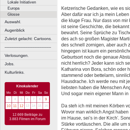
Lokale Initiativen
Ketzerische Gedanken, wie es sic
Europa
Aber dafür war ich ja mein Leben
Glosse
die kluge Frau. Nur dass von mir 
Auswahl.
ist seine Geschichte, die bekannt
Augenblick
bewahrt. Seine Sprüche zu Tische
des ach so großen Magister Marti
Zuletzt gelacht: Cartoons.
des schnell zornigen, aber auch 
––––––––––––––––––––
hingegen ist kaum ein persönlich
Verlosungen.
Geburtsort noch die genaue Absta
nicht herrlich? Jeder kann sich s
Jobs.
Katharina von Bora, schön oder h
Kulturlinks.
stammend oder bettelarm, sinnli
Hausdrache. Ich werde neu mit je
Kinokalender
liebsten haben die Menschen Angst
Mo
Di
Mi
Do
Fr
Sa
So
Und sogar mein eigener Mann in 
3
4
5
6
7
8
9
Da steh ich mit meinen Körben v
10
11
12
13
14
15
16
Wovor man wirklich Angst haben m
12.669 Beiträge zu
im Hause, sei's in der Kirch'. S
3.883 Filmen im Forum
Stärke vortäuschen. Die alle um