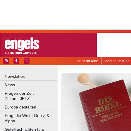
Heute im Kino
Morgen im Kino
Newsletter.
News.
Fragen der Zeit
Zukunft JETZT
Europa gestalten
Frag' die Welt | Gen Z &
Alpha
GuteNachrichten fürs