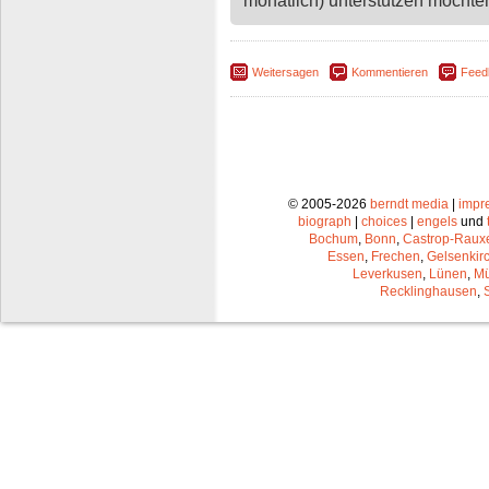
monatlich) unterstützen möchten,
Weitersagen
Kommentieren
Feed
© 2005-2026
berndt media
|
impr
biograph
|
choices
|
engels
und
Bochum
,
Bonn
,
Castrop-Raux
Essen
,
Frechen
,
Gelsenkir
Leverkusen
,
Lünen
,
Mü
Recklinghausen
,