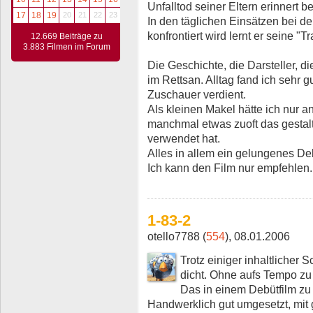
Unfalltod seiner Eltern erinnert b
17
18
19
20
21
22
23
In den täglichen Einsätzen bei d
konfrontiert wird lernt er seine "T
12.669 Beiträge zu
3.883 Filmen im Forum
Die Geschichte, die Darsteller, d
im Rettsan. Alltag fand ich sehr 
Zuschauer verdient.
Als kleinen Makel hätte ich nur
manchmal etwas zuoft das gestal
verwendet hat.
Alles in allem ein gelungenes De
Ich kann den Film nur empfehlen.
1-83-2
otello7788 (
554
), 08.01.2006
Trotz einiger inhaltlicher
dicht. Ohne aufs Tempo zu 
Das in einem Debütfilm zu s
Handwerklich gut umgesetzt, mit 