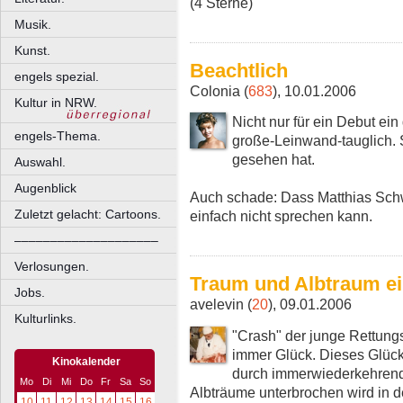
(4 Sterne)
Musik.
Kunst.
Beachtlich
engels spezial.
Colonia (
683
), 10.01.2006
Kultur in NRW.
Nicht nur für ein Debut ei
engels-Thema.
große-Leinwand-tauglich. 
gesehen hat.
Auswahl.
Augenblick
Auch schade: Dass Matthias Schwe
Zuletzt gelacht: Cartoons.
einfach nicht sprechen kann.
––––––––––––––––––––
Verlosungen.
Traum und Albtraum ei
Jobs.
avelevin (
20
), 09.01.2006
Kulturlinks.
"Crash" der junge Rettungs
immer Glück. Dieses Glück
Kinokalender
durch immerwiederkehren
Mo
Di
Mi
Do
Fr
Sa
So
Albträume unterbrochen wird in d
10
11
12
13
14
15
16