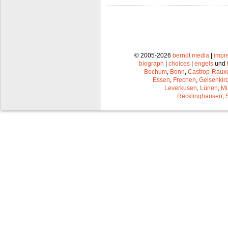
© 2005-2026
berndt media
|
impr
biograph
|
choices
|
engels
und
Bochum
,
Bonn
,
Castrop-Raux
Essen
,
Frechen
,
Gelsenkir
Leverkusen
,
Lünen
,
Mü
Recklinghausen
,