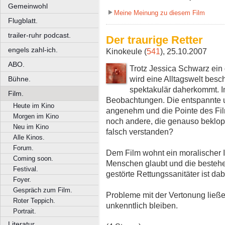
Gemeinwohl
Meine Meinung zu diesem Film
Flugblatt.
trailer-ruhr podcast.
Der traurige Retter
engels zahl-ich.
Kinokeule (
541
), 25.10.2007
ABO.
Trotz Jessica Schwarz ein
wird eine Alltagswelt besch
Bühne.
spektakulär daherkommt. In
Film.
Beobachtungen. Die entspannte 
Heute im Kino
angenehm und die Pointe des Fil
Morgen im Kino
noch andere, die genauso beklopp
Neu im Kino
falsch verstanden?
Alle Kinos.
Forum.
Dem Film wohnt ein moralischer I
Coming soon.
Menschen glaubt und die bestehen
Festival.
gestörte Rettungssanitäter ist dab
Foyer.
Gespräch zum Film.
Probleme mit der Vertonung ließe
Roter Teppich.
unkenntlich bleiben.
Portrait.
Literatur.