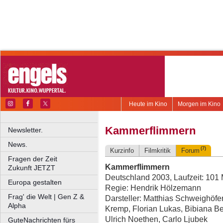
Heute im Kino
Morgen im Kino
Kammerflimmern
Newsletter.
News.
(7)
Kurzinfo
Filmkritik
Forum
Fragen der Zeit
Kammerflimmern
Zukunft JETZT
Deutschland 2003, Laufzeit: 101 
Europa gestalten
Regie: Hendrik Hölzemann
Frag' die Welt | Gen Z &
Darsteller: Matthias Schweighöfe
Alpha
Kremp, Florian Lukas, Bibiana Be
Ulrich Noethen, Carlo Ljubek
GuteNachrichten fürs