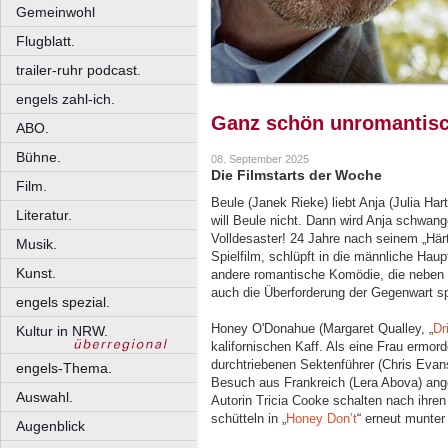
Gemeinwohl
Flugblatt.
trailer-ruhr podcast.
engels zahl-ich.
Ganz schön unromantis
ABO.
Bühne.
08. September 2025
Die Filmstarts der Woche
Film.
Beule (Janek Rieke) liebt Anja (Julia Har
Literatur.
will Beule nicht. Dann wird Anja schwang
Volldesaster! 24 Jahre nach seinem „Här
Musik.
Spielfilm, schlüpft in die männliche Haupt
Kunst.
andere romantische Komödie, die neben 
auch die Überforderung der Gegenwart spi
engels spezial.
Honey O'Donahue (Margaret Qualley, „
Dr
Kultur in NRW.
kalifornischen Kaff. Als eine Frau ermord
durchtriebenen Sektenführer (Chris Evan
engels-Thema.
Besuch aus Frankreich (Lera Abova) ange
Auswahl.
Autorin Tricia Cooke schalten nach ihre
schütteln in „
Honey Don’t
“ erneut munter
Augenblick