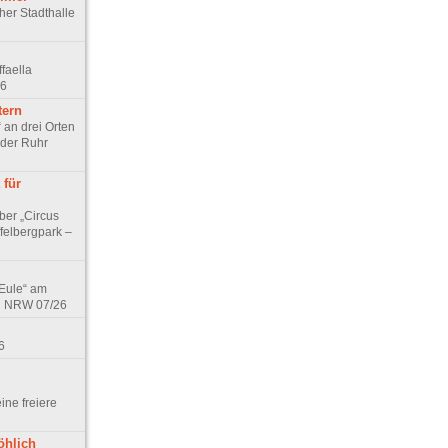
cher Stadthalle
faella
26
tern
 an drei Orten
 der Ruhr
 für
ber „Circus
felbergpark –
 Eule“ am
in NRW 07/26
6
eine freiere
öhlich