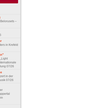
g
 Belorusets –
6
ur
ers in Krefeld
an“
„Light
nternationale
lung 07/26
he
zert in der
Musik 07/26
Der
ppertal
ein