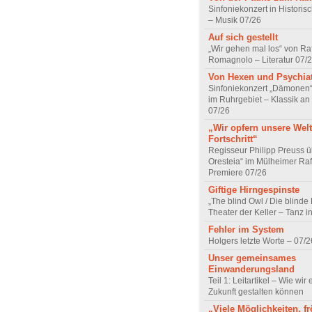
Sinfoniekonzert in Historis
– Musik 07/26
Auf sich gestellt
„Wir gehen mal los“ von Raf
Romagnolo – Literatur 07/
Von Hexen und Psychia
Sinfoniekonzert „Dämonen“
im Ruhrgebiet – Klassik an
07/26
„Wir opfern unsere Welt
Fortschritt“
Regisseur Philipp Preuss ü
Oresteia“ im Mülheimer Raf
Premiere 07/26
Giftige Hirngespinste
„The blind Owl / Die blinde
Theater der Keller – Tanz 
Fehler im System
Holgers letzte Worte – 07/2
Unser gemeinsames
Einwanderungsland
Teil 1: Leitartikel – Wie wir 
Zukunft gestalten können
„Viele Möglichkeiten, fr