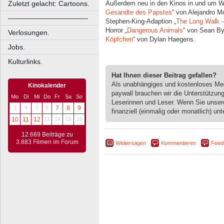
Zuletzt gelacht: Cartoons.
Außerdem neu in den Kinos in und um Wu
Gesandte des Papstes
“ von Alejandro M
––––––––––––––––––––
Stephen-King-Adaption „
The Long Walk 
Horror „
Dangerous Animals
“ von Sean By
Verlosungen.
Köpfchen
“ von Dylan Haegens.
Jobs.
Kulturlinks.
Hat Ihnen dieser Beitrag gefallen?
Als unabhängiges und kostenloses M
Kinokalender
paywall brauchen wir die Unterstützun
Mo
Di
Mi
Do
Fr
Sa
So
Leserinnen und Leser. Wenn Sie unse
3
4
5
6
7
8
9
finanziell (einmalig oder monatlich) unt
10
11
12
13
14
15
16
12.669 Beiträge zu
3.883 Filmen im Forum
Weitersagen
Kommentieren
Feed