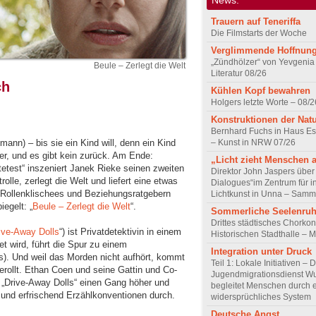
Trauern auf Teneriffa
Die Filmstarts der Woche
Verglimmende Hoffnun
„Zündhölzer“ von Yevgenia
Beule – Zerlegt die Welt
Literatur 08/26
ch
Kühlen Kopf bewahren
Holgers letzte Worte – 08/2
Konstruktionen der Nat
Bernhard Fuchs in Haus Est
– Kunst in NRW 07/26
tmann) – bis sie ein Kind will, denn ein Kind
er, und es gibt kein zurück. Am Ende:
„Licht zieht Menschen 
tetest“ inszeniert Janek Rieke seinen zweiten
Direktor John Jaspers über 
rolle, zerlegt die Welt und liefert eine etwas
Dialogues“im Zentrum für i
Rollenklischees und Beziehungsratgebern
Lichtkunst in Unna – Samm
egelt: „
Beule – Zerlegt die Welt
“.
Sommerliche Seelenru
Drittes städtisches Chorkon
ive-Away Dolls
“) ist Privatdetektivin in einem
Historischen Stadthalle – 
et wird, führt die Spur zu einem
Integration unter Druck
s). Und weil das Morden nicht aufhört, kommt
Teil 1: Lokale Initiativen – 
rollt. Ethan Coen und seine Gattin und Co-
Jugendmigrationsdienst Wu
n „Drive-Away Dolls“ einen Gang höher und
begleitet Menschen durch 
 und erfrischend Erzählkonventionen durch.
widersprüchliches System
Deutsche Angst