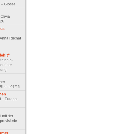
 – Glosse
Olivia
/26
des
n Anna Ruchat
ehlt“
Antonio-
ler über
rung
lner
 Rhein 07/26
hen
l – Europa-
 mit der
rovisierte
mmer