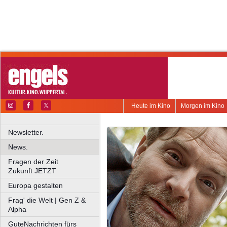
Heute im Kino
Morgen im Kino
Newsletter.
News.
Fragen der Zeit
Zukunft JETZT
Europa gestalten
Frag' die Welt | Gen Z &
Alpha
GuteNachrichten fürs