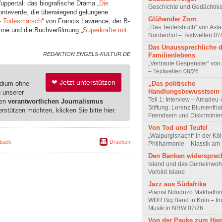
ppertal: das biografische Drama „
Die
Geschichte und Gedächtnis
onteverde, die überwiegend gelungene
Glühender Zorn
– Todesmarsch
“ von Francis Lawrence, der B-
„Das Teufelsbuch“ von Asta 
rne und die Buchverfilmung „
Superkräfte mit
Nordenhof – Textwelten 07
Das Unaussprechliche 
REDAKTION ENGELS-KULTUR.DE
Familienlebens
„Vertraute Gespenster“ vo
– Textwelten 08/26
❤ Jetzt unterstützen
„Das politische
edium ohne
Handlungsbewusstsein f
g unserer
Teil 1: Interview – Amadeu-
ren
verantwortlichen Journalismus
Stiftung: Lorenz Blumentha
erstützen möchten, klicken Sie bitte hier.
Fremdsein und Diskriminie
Von Tod und Teufel
„Walpurgisnacht“ in der Kö
back
Drucken
Philharmonie – Klassik am
Den Banken widersprec
Island und das Gemeinwoh
Vorbild Island
Jazz aus Südafrika
Pianist Nduduzo Makhathini
WDR Big Band in Köln – Imp
Musik in NRW 07/26
Von der Pauke zum Ha