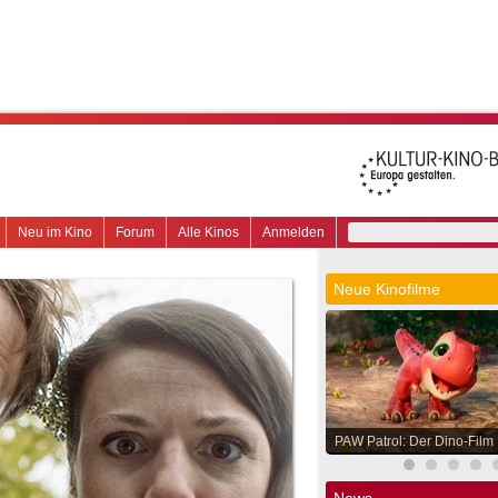
Neu im Kino
Forum
Alle Kinos
Anmelden
Neue Kinofilme
PAW Patrol: Der Dino-Film
News.