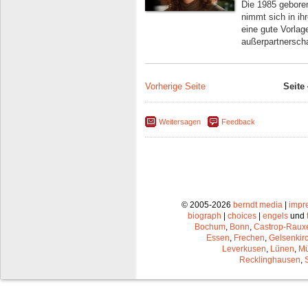
Die 1985 gebore
nimmt sich in i
eine gute Vorlag
außerpartnerscha
Vorherige Seite
Seite
Weitersagen
Feedback
© 2005-2026
berndt media
|
impr
biograph
|
choices
|
engels
und
Bochum
,
Bonn
,
Castrop-Raux
Essen
,
Frechen
,
Gelsenkir
Leverkusen
,
Lünen
,
Mü
Recklinghausen
,