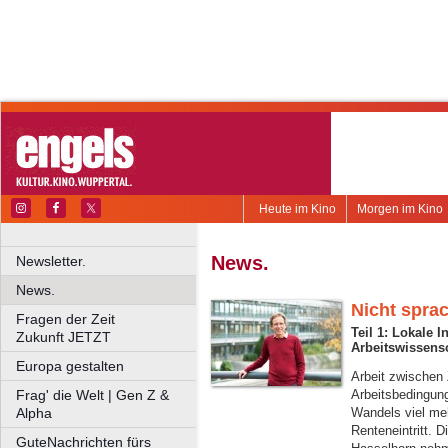
Heute im Kino
Morgen im Kino
News.
Newsletter.
News.
Nicht spra
Fragen der Zeit
Teil 1: Lokale I
Zukunft JETZT
Arbeitswissens
Europa gestalten
Arbeit zwischen
Frag' die Welt | Gen Z &
Arbeitsbedingun
Alpha
Wandels viel me
Renteneintritt. 
GuteNachrichten fürs