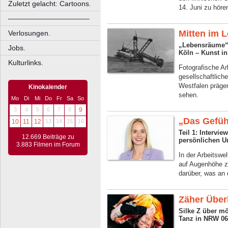
Zuletzt gelacht: Cartoons.
14. Juni zu höre
––––––––––––––––––––
Mitten im 
Verlosungen.
„Lebensräume“
Jobs.
Köln – Kunst i
Kulturlinks.
Fotografische Ar
gesellschaftlich
Westfalen prägen
Kinokalender
sehen.
Mo
Di
Mi
Do
Fr
Sa
So
3
4
5
6
7
8
9
„Das Gefühl
10
11
12
13
14
15
16
Teil 1: Intervi
12.669 Beiträge zu
persönlichen U
3.883 Filmen im Forum
In der Arbeitswe
auf Augenhöhe z
darüber, was an 
Zäher Über
Silke Z über mö
Tanz in NRW 06