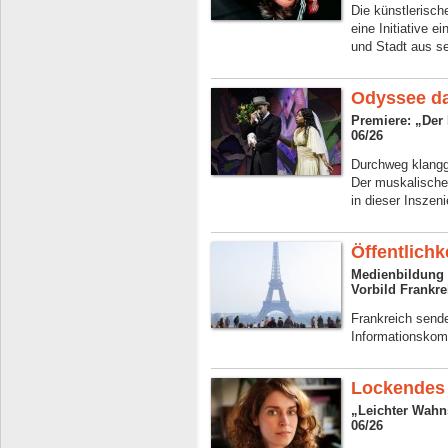
Die künstlerische
eine Initiative 
und Stadt aus se
Odyssee da
Premiere: „Der
06/26
Durchweg klangge
Der muskalische
in dieser Inszen
Öffentlich
Medienbildung 
Vorbild Frankre
Frankreich sende
Informationskomp
Lockendes 
„Leichter Wah
06/26