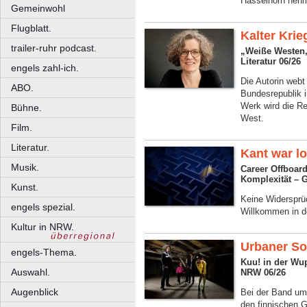
Hasselhorn nehm
Gemeinwohl
Flugblatt.
Kalter Krie
trailer-ruhr podcast.
„Weiße Westen,
Literatur 06/26
engels zahl-ich.
Die Autorin webt
ABO.
Bundesrepublik i
Werk wird die R
Bühne.
West.
Film.
Literatur.
Kant war l
Musik.
Career Offboar
Komplexität – 
Kunst.
Keine Widersprü
engels spezial.
Willkommen in d
Kultur in NRW.
Urbaner S
engels-Thema.
Kuu! in der Wup
Auswahl.
NRW 06/26
Augenblick
Bei der Band um 
den finnischen G