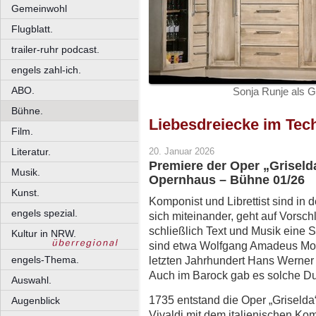
Gemeinwohl
Flugblatt.
trailer-ruhr podcast.
engels zahl-ich.
ABO.
Sonja Runje als G
Bühne.
Liebesdreiecke im Tech
Film.
Literatur.
20. Januar 2026
Premiere der Oper „Griseld
Musik.
Opernhaus – Bühne 01/26
Kunst.
Komponist und Librettist sind in 
engels spezial.
sich miteinander, geht auf Vorschl
schließlich Text und Musik eine
Kultur in NRW.
sind etwa Wolfgang Amadeus Moz
engels-Thema.
letzten Jahrhundert Hans Werne
Auch im Barock gab es solche D
Auswahl.
1735 entstand die Oper „Griseld
Augenblick
Vivaldi mit dem italienischen Kom