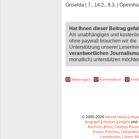
Griselda | 7., 14.2., 8.3. | Opern
Hat Ihnen dieser Beitrag gefa
Als unabhängiges und kostenl
ohne paywall brauchen wir die
Unterstützung unserer Leserin
verantwortlichen Journalism
monatlich) unterstützen möchten,
Weitersagen
Kommentieren
Feed
© 2005-2026
berndt media
|
impr
biograph
|
choices
|
engels
und
Bochum
,
Bonn
,
Castrop-Raux
Essen
,
Frechen
,
Gelsenkir
Leverkusen
,
Lünen
,
Mü