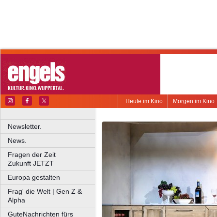
Heute im Kino
Morgen im Kino
Newsletter.
News.
Fragen der Zeit
Zukunft JETZT
Europa gestalten
Frag' die Welt | Gen Z &
Alpha
GuteNachrichten fürs