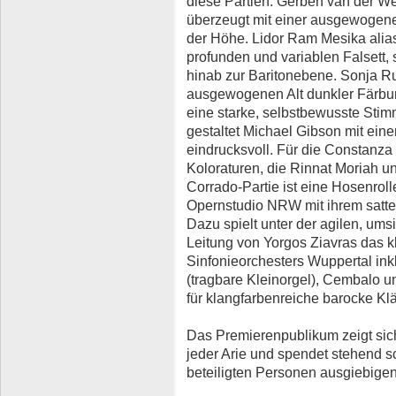
diese Partien. Gerben van der Wer
überzeugt mit einer ausgewogenen
der Höhe. Lidor Ram Mesika alias 
profunden und variablen Falsett,
hinab zur Baritonebene. Sonja Run
ausgewogenen Alt dunkler Färbun
eine starke, selbstbewusste Stimm
gestaltet Michael Gibson mit ei
eindrucksvoll. Für die Constanza
Koloraturen, die Rinnat Moriah un
Corrado-Partie ist eine Hosenrol
Opernstudio NRW mit ihrem sattel
Dazu spielt unter der agilen, um
Leitung von Yorgos Ziavras das 
Sinfonieorchesters Wuppertal in
(tragbare Kleinorgel), Cembalo u
für klangfarbenreiche barocke Kl
Das Premierenpublikum zeigt sich 
jeder Arie und spendet stehend sc
beteiligten Personen ausgiebigen 