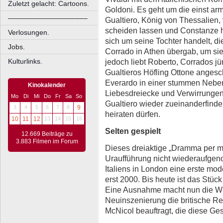
Zuletzt gelacht: Cartoons.
Goldoni. Es geht um die einst arm
––––––––––––––––––––
Gualtiero, König von Thessalien, ve
scheiden lassen und Constanze h
Verlosungen.
sich um seine Tochter handelt, di
Jobs.
Corrado in Athen übergab, um sie
jedoch liebt Roberto, Corrados j
Kulturlinks.
Gualtieros Höfling Ottone angesch
Everardo in einer stummen Neben
Kinokalender
Liebesdreiecke und Verwirrungen 
Mo
Di
Mi
Do
Fr
Sa
So
Gualtiero wieder zueinanderfind
3
4
5
6
7
8
9
heiraten dürfen.
10
11
12
13
14
15
16
Selten gespielt
12.669 Beiträge zu
3.883 Filmen im Forum
Dieses dreiaktige „Dramma per m
Uraufführung nicht wiederaufge
Italiens in London eine erste mo
erst 2000. Bis heute ist das Stüc
Eine Ausnahme macht nun die Wup
Neuinszenierung die britische Reg
McNicol beauftragt, die diese Ges