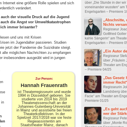
über „Die Stunde in der wir
 Internet eine größere Rolle spielen und sich
voneinander wussten“ am 
ordentlich verändert.
Engelsgarten – Premiere 1
 auch der visuelle Druck auf die Jugend
„Abschnitte, 
 auch die Angst vor Umweltkatastrophen
Nichts versa
lich immer brisanter?
Regisseur Joa
Gottfried Goller
gelesen und uns mit Krisen
kahle Sängerin“ am Theate
risen im Jugendalter passieren. Studien
Engelsgarten – Premiere 0
e jetzt der Pandemie die Suizidrate steigt.
„Ein Autor de
eit alle möglichen Nachrichten zu empfangen
Regisseur Stef
der insbesondere ausgeübt wird in jungen
über „Fräulein 
Theater am Eng
– Premiere 04/25
?
„Das Gesetz h
Zur Person:
en
immer Recht
Hannah Frauenrath
Regisseurin J
Landsberg über
ist Theaterregisseurin und wurde
iese
1994 in Düsseldorf geboren. Sie
Facie“ am Theater am Enge
studierte von 2014 bis 2019
Premiere 01/25
 in
Theaterwissenschaft an der
Johannes-Gutenberg-Universität
„Es geht auc
in Mainz und assistierte bei freien
wer der Stärk
Theaterkollektiven. In der
n
Spielzeit 2017/2018 war sie feste
Regisseur Pete
Regieassistentin am
den
über „Monte R
Staatstheater Mainz, danach
m