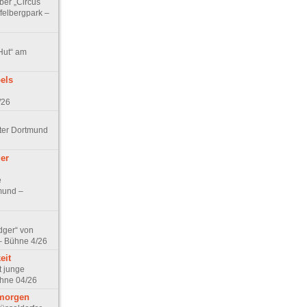
ber „Circus
felbergpark –
 Hut“ am
els
/26
ater Dortmund
ger
e
mund –
dger“ von
 – Bühne 4/26
eit
t junge
hne 04/26
rmorgen