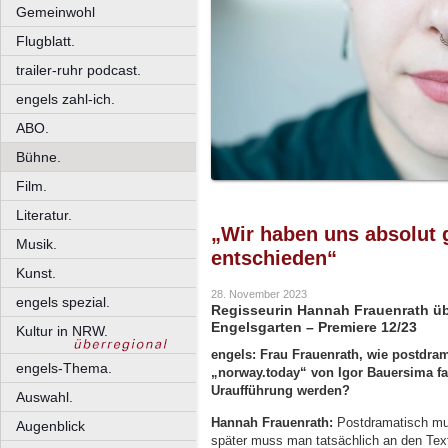
Gemeinwohl
Flugblatt.
trailer-ruhr podcast.
engels zahl-ich.
ABO.
Bühne.
Film.
Literatur.
„Wir haben uns absolut 
Musik.
entschieden“
Kunst.
28. November 2023
engels spezial.
Regisseurin Hannah Frauenrath ü
Engelsgarten – Premiere 12/23
Kultur in NRW.
engels: Frau Frauenrath, wie postdra
engels-Thema.
„norway.today“ von Igor Bauersima fas
Uraufführung werden?
Auswahl.
Hannah Frauenrath:
Postdramatisch mus
Augenblick
später muss man tatsächlich an den Text