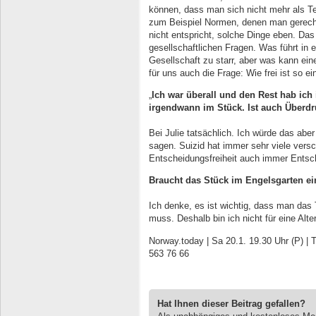
können, dass man sich nicht mehr als Te
zum Beispiel Normen, denen man gerech
nicht entspricht, solche Dinge eben. Das
gesellschaftlichen Fragen. Was führt in e
Gesellschaft zu starr, aber was kann ein
für uns auch die Frage: Wie frei ist so 
„
Ich war überall und den Rest hab ich
irgendwann im Stück. Ist auch Überd
Bei Julie tatsächlich. Ich würde das abe
sagen. Suizid hat immer sehr viele versc
Entscheidungsfreiheit auch immer Entsc
Braucht das Stück im Engelsgarten e
Ich denke, es ist wichtig, dass man da
muss. Deshalb bin ich nicht für eine Alt
Norway.today | Sa 20.1. 19.30 Uhr (P) |
563 76 66
Hat Ihnen dieser Beitrag gefallen?