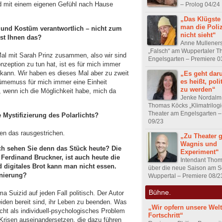
d mit einem eigenen Gefühl nach Hause
– Prolog 04/24
„Das Klügste 
man die Poliz
und Kostüm verantwortlich – nicht zum
nicht sieht“
ist Ihnen das?
Anne Mulleners
„Falsch“ am Wuppertaler T
l mit Sarah Prinz zusammen, also wir sind
Engelsgarten – Premiere 0
nzeption zu tun hat, ist es für mich immer
kann. Wir haben es dieses Mal aber zu zweit
„Es geht dar
es heißt, poli
ümemuss für mich immer eine Einheit
zu werden“
, wenn ich die Möglichkeit habe, mich da
Jenke Nordalm 
Thomas Köcks „Klimatrilogi
Theater am Engelsgarten –
 Mystifizierung des Polarlichts?
09/23
en das rausgestrichen.
„Zu Theater 
Wagnis und
sch sehen Sie denn das Stück heute? Die
Experiment“
 Ferdinand Bruckner, ist auch heute die
Intendant Tho
nd digitales Brot kann man nicht essen.
über die neue Saison am S
enierung?
Wuppertal – Premiere 08/2
Bühne.
 Suizid auf jeden Fall politisch. Der Autor
eiden bereit sind, ihr Leben zu beenden. Was
„Wir opfern unsere Welt
icht als individuell-psychologisches Problem
Fortschritt“
 Krisen auseinandersetzen, die dazu führen