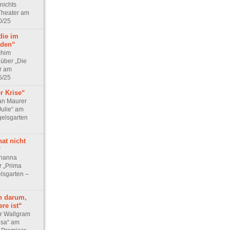
 nichts
Theater am
0/25
die im
nden“
chim
 über „Die
r am
5/25
r Krise“
an Maurer
Julie“ am
elsgarten
at nicht
“
ohanna
 „Prima
lsgarten –
h darum,
ere ist“
r Wallgram
osa“ am