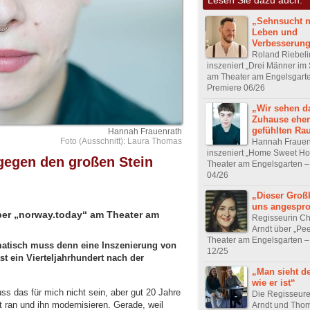
„Sehnsucht 
Leben und
Verbesserun
Roland Riebeli
inszeniert „Drei Männer im
am Theater am Engelsgart
Premiere 06/26
„Wir sehen d
Zuhause eher
gefühlten Ra
Hannah Frauenrath
Foto (Ausschnitt): Laura Thomas
Hannah Frauen
inszeniert „Home Sweet H
gegen den großen Stein
Theater am Engelsgarten –
04/26
„Dieser Groß
uns angespr
ber „norway.today“ am Theater am
Regisseurin Ch
Arndt über „Pe
Theater am Engelsgarten –
matisch muss denn eine Inszenierung von
12/25
t ein Vierteljahrhundert nach der
„Man sieht d
wie er ist“
s das für mich nicht sein, aber gut 20 Jahre
Die Regisseure
 ran und ihn modernisieren. Gerade, weil
Arndt und Tho