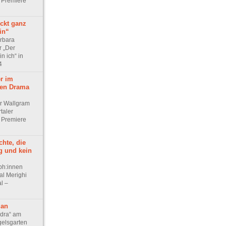
 Premiere
eckt ganz
rin“
rbara
 „Der
n ich“ in
4
er im
hen Drama
r Wallgram
taler
 Premiere
hte, die
g und kein
ph:innen
l Merighi
l –
lan
dra“ am
elsgarten