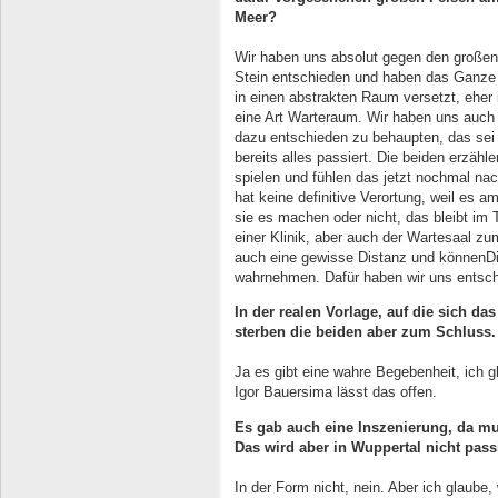
Meer?
Wir haben uns absolut gegen den großen
Stein entschieden und haben das Ganze
in einen abstrakten Raum versetzt, eher 
eine Art Warteraum. Wir haben uns auch
dazu entschieden zu behaupten, das sei
bereits alles passiert. Die beiden erzähle
spielen und fühlen das jetzt nochmal na
hat keine definitive Verortung, weil es 
sie es machen oder nicht, das bleibt im 
einer Klinik, aber auch der Wartesaal zu
auch eine gewisse Distanz und könnenDi
wahrnehmen. Dafür haben wir uns entsch
In der realen Vorlage, auf die sich da
sterben die beiden aber zum Schluss.
Ja es gibt eine wahre Begebenheit, ich g
Igor Bauersima lässt das offen.
Es gab auch eine Inszenierung, da m
Das wird aber in
Wuppertal nicht pass
In der Form nicht, nein. Aber ich glaub