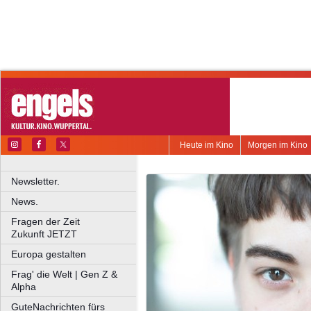
Heute im Kino
Morgen im Kino
Newsletter.
News.
Fragen der Zeit
Zukunft JETZT
Europa gestalten
Frag' die Welt | Gen Z &
Alpha
GuteNachrichten fürs