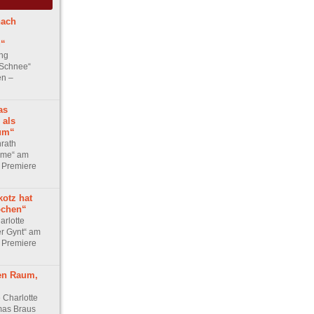
nach
g“
ng
 Schnee“
en –
as
 als
um“
rath
ome“ am
 Premiere
kotz hat
ochen“
arlotte
er Gynt“ am
 Premiere
en Raum,
 Charlotte
mas Braus