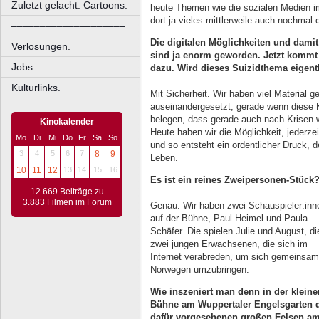
Zuletzt gelacht: Cartoons.
heute Themen wie die sozialen Medien im
dort ja vieles mittlerweile auch nochmal 
––––––––––––––––––––
Die digitalen Möglichkeiten und damit
Verlosungen.
sind ja enorm geworden. Jetzt kommt
Jobs.
dazu. Wird dieses Suizidthema eigent
Kulturlinks.
Mit Sicherheit. Wir haben viel Material 
auseinandergesetzt, gerade wenn diese K
belegen, dass gerade auch nach Krisen wi
Kinokalender
Heute haben wir die Möglichkeit, jederz
Mo
Di
Mi
Do
Fr
Sa
So
und so entsteht ein ordentlicher Druck, 
3
4
5
6
7
8
9
Leben.
10
11
12
13
14
15
16
Es ist ein reines Zweipersonen-Stück
12.669 Beiträge zu
3.883 Filmen im Forum
Genau. Wir haben zwei Schauspieler:inn
auf der Bühne, Paul Heimel und Paula
Schäfer. Die spielen Julie und August, d
zwei jungen Erwachsenen, die sich im
Internet verabreden, um sich gemeinsam
Norwegen umzubringen.
Wie inszeniert man denn in der kleine
Bühne am Wuppertaler Engelsgarten 
dafür vorgesehenen großen Felsen a