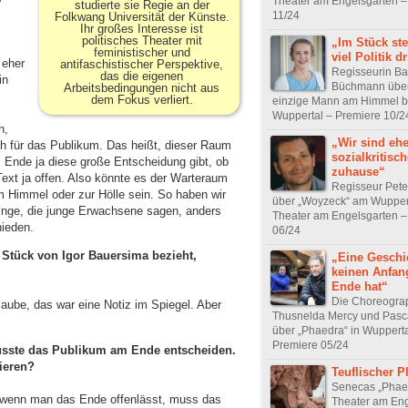
Theater am Engelsgarten –
studierte sie Regie an der
11/24
Folkwang Universität der Künste.
Ihr großes Interesse ist
politisches Theater mit
„Im Stück st
feministischer und
viel Politik d
 eher
antifaschistischer Perspektive,
Regisseurin Ba
das die eigenen
in
Büchmann über
Arbeitsbedingungen nicht aus
dem Fokus verliert.
einzige Mann am Himmel bi
Wuppertal – Premiere 10/2
n,
„Wir sind eh
ch für das Publikum. Das heißt, dieser Raum
sozialkritisc
am Ende ja diese große Entscheidung gibt, ob
zuhause“
Text ja offen. Also könnte es der Warteraum
Regisseur Pete
m Himmel oder zur Hölle sein. So haben wir
über „Woyzeck“ am Wupper
nge, die junge Erwachsene sagen, anders
Theater am Engelsgarten –
ieden.
06/24
s Stück von Igor Bauersima bezieht,
„Eine Geschic
keinen Anfan
Ende hat“
Die Choreogra
laube, das war eine Notiz im Spiegel. Aber
Thusnelda Mercy und Pasca
über „Phaedra“ in Wupperta
Premiere 05/24
usste das Publikum am Ende entscheiden.
ieren?
Teuflischer P
Senecas „Phae
e, wenn man das Ende offenlässt, muss das
Theater am Eng