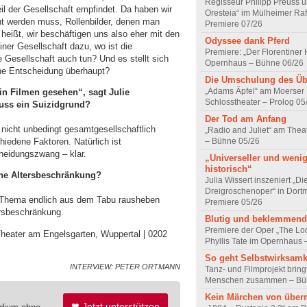
Regisseur Philipp Preuss ü
il der Gesellschaft empfindet. Da haben wir
Oresteia“ im Mülheimer Raf
t werden muss, Rollenbilder, denen man
Premiere 07/26
 heißt, wir beschäftigen uns also eher mit den
Odyssee dank Pferd
iner Gesellschaft dazu, wo ist die
Premiere: „Der Florentiner
e Gesellschaft auch tun? Und es stellt sich
Opernhaus – Bühne 06/26
eine Entscheidung überhaupt?
Die Umschulung des Üb
„Adams Äpfel“ am Moerser
 in Filmen gesehen“, sagt Julie
Schlosstheater – Prolog 05
russ ein Suizidgrund?
Der Tod am Anfang
r nicht unbedingt gesamtgesellschaftlich
„Radio and Juliet“ am The
– Bühne 05/26
hiedene Faktoren. Natürlich ist
heidungszwang – klar.
„Universeller und weni
historisch“
ine Altersbeschränkung?
Julia Wissert inszeniert „Di
Dreigroschenoper“ in Dort
s Thema endlich aus dem Tabu rausheben
Premiere 05/26
ersbeschränkung.
Blutig und beklemmend
Premiere der Oper „The Lo
 Theater am Engelsgarten, Wuppertal | 0202
Phyllis Tate im Opernhaus
So geht Selbstwirksamk
INTERVIEW: PETER ORTMANN
Tanz- und Filmprojekt bring
Menschen zusammen – Bü
Kein Märchen von übe
❤ Jetzt unterstützen