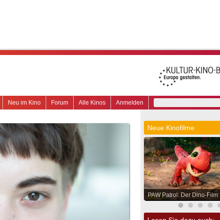
Neu im Kino
Forum
Alle Kinos
Anmelden
Neue Kinofilme
PAW Patrol: Der Dino-Film
Lesen Sie dazu auch: