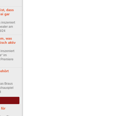
ist, dass
ei gar
 inszeniert
heater am
3/24
um, was
tisch aktiv
inszeniert
e“ im
 Premiere
gehört
mas Braus
chauspiel
3
 für