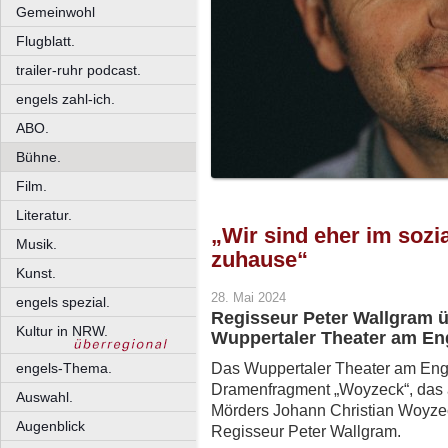
Gemeinwohl
Flugblatt.
trailer-ruhr podcast.
engels zahl-ich.
ABO.
Bühne.
Film.
Literatur.
„Wir sind eher im sozi
Musik.
zuhause“
Kunst.
28. Mai 2024
engels spezial.
Regisseur Peter Wallgram 
Kultur in NRW.
Wuppertaler Theater am Eng
Das Wuppertaler Theater am Eng
engels-Thema.
Dramenfragment „Woyzeck“, das 
Auswahl.
Mörders Johann Christian Woyzec
Augenblick
Regisseur Peter Wallgram.