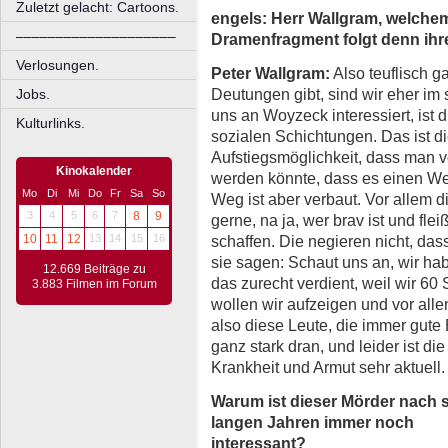
Zuletzt gelacht: Cartoons.
engels: Herr Wallgram, welche
––––––––––––––––––––
Dramenfragment folgt denn ihr
Verlosungen.
Peter Wallgram:
Also teuflisch g
Deutungen gibt, sind wir eher im
Jobs.
uns an Woyzeck interessiert, ist
Kulturlinks.
sozialen Schichtungen. Das ist 
Aufstiegsmöglichkeit, dass man 
Kinokalender
werden könnte, dass es einen We
Mo
Di
Mi
Do
Fr
Sa
So
Weg ist aber verbaut. Vor allem d
3
4
5
6
7
8
9
gerne, na ja, wer brav ist und flei
schaffen. Die negieren nicht, das
10
11
12
13
14
15
16
sie sagen: Schaut uns an, wir ha
12.669 Beiträge zu
das zurecht verdient, weil wir 60
3.883 Filmen im Forum
wollen wir aufzeigen und vor all
also diese Leute, die immer gut
ganz stark dran, und leider ist di
Krankheit und Armut sehr aktuell
Warum ist dieser Mörder nach 
langen Jahren immer noch
interessant?