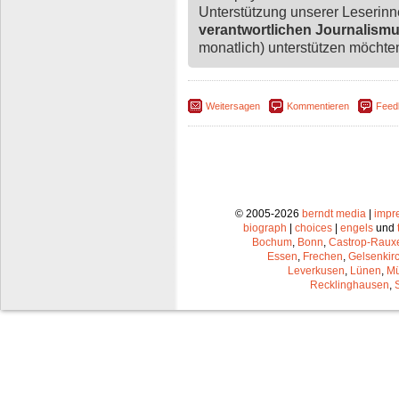
Unterstützung unserer Leserin
verantwortlichen Journalism
monatlich) unterstützen möchten,
Weitersagen
Kommentieren
Feed
© 2005-2026
berndt media
|
impr
biograph
|
choices
|
engels
und
Bochum
,
Bonn
,
Castrop-Raux
Essen
,
Frechen
,
Gelsenkir
Leverkusen
,
Lünen
,
Mü
Recklinghausen
,