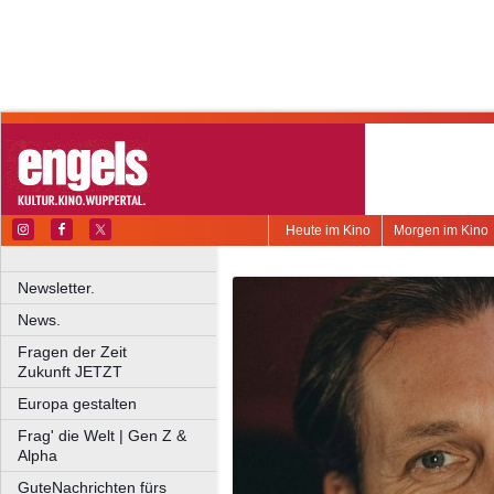
Heute im Kino
Morgen im Kino
Newsletter.
News.
Fragen der Zeit
Zukunft JETZT
Europa gestalten
Frag' die Welt | Gen Z &
Alpha
GuteNachrichten fürs