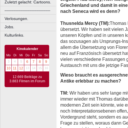
Zuletzt gelacht: Cartoons.
Griechenland und damit in eine
––––––––––––––––––––
nach Seneca wird es denn?
Verlosungen.
Thusnelda Mercy
(TM)
:
Thomas B
Jobs.
übersetzt. Wir haben seit vielen
unseren Köpfen und in unseren 
Kulturlinks.
das sozusagen als Ursprungs-Insp
allem die Übersetzung von Flore
Kinokalender
neu auf Französisch übersetzt ha
Mo
Di
Mi
Do
Fr
Sa
So
vielen verschiedene Fassungen
3
4
5
6
7
8
9
Austausch mit uns die jetzige Fa
10
11
12
13
14
15
16
Wieso braucht es ausgerechnet
12.669 Beiträge zu
Antike erlebbar zu machen?
3.883 Filmen im Forum
TM
:
Wir haben uns sehr lange mi
immer wieder mit Thomas darüber d
modernen Zeit sein könnte, wie er
noch Interpretationsebenen offen,
Vordergrund steht, sondern es auc
Frage zu stellen, woraus dann G