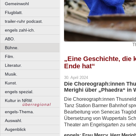
Gemeinwohl
Flugblatt.
trailer-ruhr podcast.
engels zahl-ich.
ABO.
T
Bühne.
Film.
„Eine Geschichte, die 
Ende hat“
Literatur.
Musik.
30. April 2024
Kunst.
Die Choreograph:innen Thu
Merighi über „Phaedra“ in 
engels spezial.
Die Choreograph:innen Thusneld
Kultur in NRW.
Tanz Station Barmer Bahnhof spre
Bearbeitung von Senecas Tragödie
engels-Thema.
Übersetzung von Wuppertals Sc
Auswahl.
Theater am Engelsgarten zu sehe
Augenblick
engels: Frau Mercy, Herr Merigh