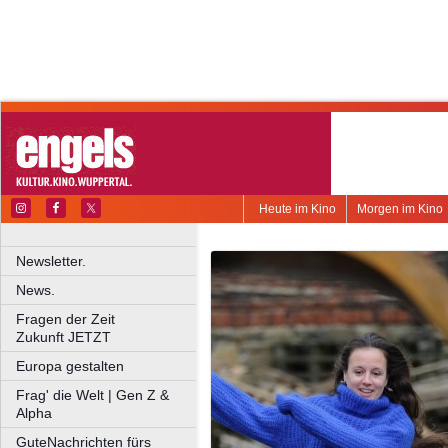
Heute im Kino
Morgen im Kino
Newsletter.
News.
Fragen der Zeit
Zukunft JETZT
Europa gestalten
Frag' die Welt | Gen Z &
Alpha
GuteNachrichten fürs