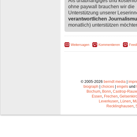
Als unabhängiges und kostenl
ohne paywall brauchen wir die
Unterstützung unserer Leserin
verantwortlichen Journalism
monatlich) unterstützen möchten,
Weitersagen
Kommentieren
Feed
© 2005-2026
berndt media
|
impr
biograph
|
choices
|
engels
und
Bochum
,
Bonn
,
Castrop-Raux
Essen
,
Frechen
,
Gelsenkir
Leverkusen
,
Lünen
,
Mü
Recklinghausen
,