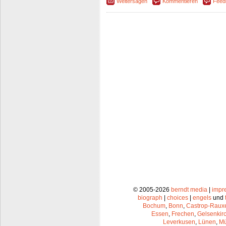
Weitersagen
Kommentieren
Feed
© 2005-2026
berndt media
|
impr
biograph
|
choices
|
engels
und
Bochum
,
Bonn
,
Castrop-Raux
Essen
,
Frechen
,
Gelsenkir
Leverkusen
,
Lünen
,
Mü