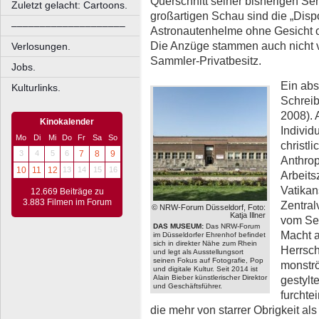
Querschnitt seiner bisherigen Se
Zuletzt gelacht: Cartoons.
großartigen Schau sind die „
Dispo
––––––––––––––––––––
Astronautenhelme ohne Gesicht od
Die Anzüge stammen auch nicht v
Verlosungen.
Sammler-Privatbesitz.
Jobs.
Ein abs
Kulturlinks.
Schreib
2008). 
Kinokalender
Individ
Mo
Di
Mi
Do
Fr
Sa
So
christli
3
4
5
6
7
8
9
Anthrop
10
11
12
13
14
15
16
Arbeits
Vatikan
12.669 Beiträge zu
3.883 Filmen im Forum
Zentral
© NRW-Forum Düsseldorf, Foto:
Katja Illner
vom Se
DAS MUSEUM:
Das NRW-Forum
Macht a
im Düsseldorfer Ehrenhof befindet
sich in direkter Nähe zum Rhein
Herrsch
und legt als Ausstellungsort
seinen Fokus auf Fotografie, Pop
monströ
und digitale Kultur. Seit 2014 ist
Alain Bieber künstlerischer Direktor
gestylt
und Geschäftsführer.
furchte
die mehr von starrer Obrigkeit als