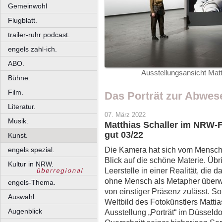
Gemeinwohl
Flugblatt.
trailer-ruhr podcast.
engels zahl-ich.
ABO.
Ausstellungsansicht Ma
Bühne.
Film.
Das Porträt zur Abwes
Literatur.
07. März 2022
Musik.
Matthias Schaller im NRW-
gut 03/22
Kunst.
Die Kamera hat sich vom Mensche
engels spezial.
Blick auf die schöne Materie. Übr
Kultur in NRW.
Leerstelle in einer Realität, die 
ohne Mensch als Metapher überw
engels-Thema.
von einstiger Präsenz zulässt. S
Auswahl.
Weltbild des Fotokünstlers Mattias
Augenblick
Ausstellung „Porträt“ im Düssel