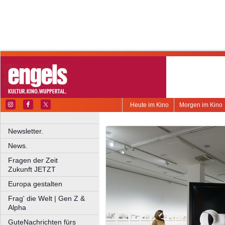
Heute im Kino
Morgen im Kino
Newsletter.
News.
Fragen der Zeit
Zukunft JETZT
Europa gestalten
Frag' die Welt | Gen Z &
Alpha
GuteNachrichten fürs