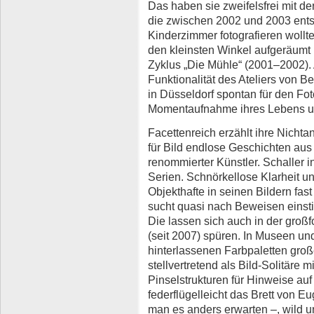
Das haben sie zweifelsfrei mit 
die zwischen 2002 und 2003 entst
Kinderzimmer fotografieren wollt
den kleinsten Winkel aufgeräumt h
Zyklus „Die Mühle“ (2001–2002). 
Funktionalität des Ateliers von B
in Düsseldorf spontan für den Fot
Momentaufnahme ihres Lebens un
Facettenreich erzählt ihre Nichta
für Bild endlose Geschichten aus d
renommierter Künstler. Schaller in
Serien. Schnörkellose Klarheit u
Objekthafte in seinen Bildern fast
sucht quasi nach Beweisen einsti
Die lassen sich auch in der groß
(seit 2007) spüren. In Museen und
hinterlassenen Farbpaletten groß
stellvertretend als Bild-Solitäre
Pinselstrukturen für Hinweise auf
federflügelleicht das Brett von E
man es anders erwarten –, wild u