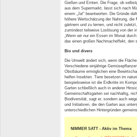
Gießen und Ernten. Die Frage, ob selb
aus dem Supermarkt, lässt sich nach Mart
einem „Ja!“ beantworten. Die Gründe dafü
höhere Wertschätzung der Nahrung, die 
gärtnern und zu lernen, und nicht zuletzt
zumindest teilweise Loslösung von der in
„Wenn wir nur ein Essen im Monat durch
das einen großen Nachmacheffekt, den so
Bio und divers
Die Umwelt ändert sich, wenn die Flächen
Verschiedene einjährige Gemüsepflanze
Obstbäume ermöglichen eine Bewirtschaft
helfen Insekten. Tiere besetzen im natu
beispielsweise ist die Erdkröte im Kompos
Garten schließlich auch in anderer Hinsic
Gemeinschaftsgarten sei nachhaltig, nich
Biodiversität, sagt er, sondern auch weg
und Initiativen, die den Garten aus unte
unterschiedlichen Hintergründen gemeins
NIMMER SATT - Aktiv im Thema