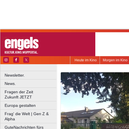
Heute im Kino
Morgen im Kino
Newsletter.
News.
Fragen der Zeit
Zukunft JETZT
Europa gestalten
Frag' die Welt | Gen Z &
Alpha
GuteNachrichten fürs