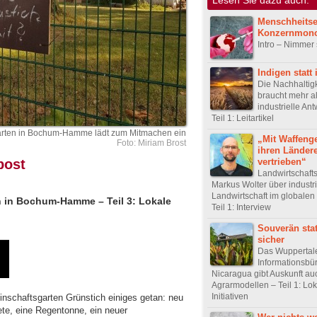
Menschheitse
Konzernmon
Intro – Nimmer 
Indigen statt 
Die Nachhaltigk
braucht mehr a
industrielle An
Teil 1: Leitartikel
arten in Bochum-Hamme lädt zum Mitmachen ein
„Mit Waffeng
Foto: Miriam Brost
ihren Länder
vertrieben“
post
Landwirtschaft
Markus Wolter über industri
Landwirtschaft im globale
 in Bochum-Hamme – Teil 3: Lokale
Teil 1: Interview
Souverän stat
sicher
Das Wuppertal
Informationsbü
Nicaragua gibt Auskunft au
Agrarmodellen – Teil 1: Lo
Initiativen
nschaftsgarten Grünstich einiges getan: neu
e, eine Regentonne, ein neuer