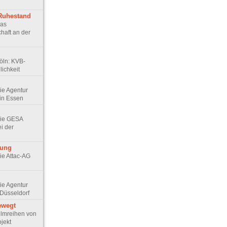
 Ruhestand
Das
haft an der
Köln: KVB-
ichkeit
Die Agentur
in Essen
 Die GESA
ei der
rung
Die Attac-AG
Die Agentur
Düsseldorf
ewegt
 Filmreihen von
jekt