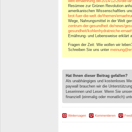
welt-ernaehrung.de/2014/12/26/die-la
Resümee zur Grünen Revolution anhan
amerikanischen Wissenschaftlers und 
brot-fuer-die-welt.de/themen/ernaehr
Wege, Nahrungsmittel in der Welt gere
zentrum-der-gesundheit.de/news/gesu
gesundheit/kohlenhydratreiche-ernae
Ernährung- und Lebensweise erklärt a
Fragen der Zeit: Wie wollen wir leben
Schreiben Sie uns unter
meinung@eng
Hat Ihnen dieser Beitrag gefallen?
Als unabhängiges und kostenloses M
paywall brauchen wir die Unterstützun
Leserinnen und Leser. Wenn Sie unse
finanziell (einmalig oder monatlich) unt
Weitersagen
Kommentieren
Feed