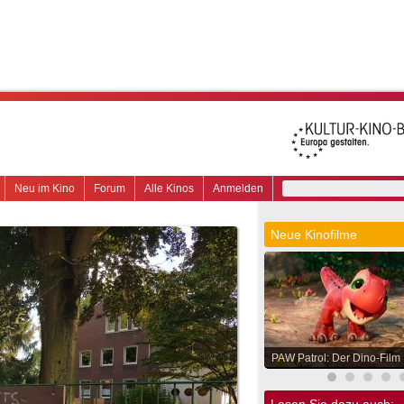
Neu im Kino
Forum
Alle Kinos
Anmelden
Neue Kinofilme
PAW Patrol: Der Dino-Film
Lesen Sie dazu auch: