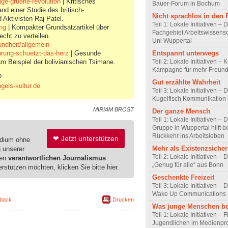
nge-gruene-revolution
| Kritisches
Bauer-Forum in Bochum
d einer Studie des britisch-
Nicht sprachlos in den
Aktivisten Raj Patel.
Teil 1: Lokale Initiativen – 
ung
| Kompakter Grundsatzartikel über
Fachgebiet Arbeitswissensc
cht zu verteilen.
Uni Wuppertal
ndheit/allgemein-
Entspannt unterwegs
hrung-schuetzt-das-herz
| Gesunde
Teil 2: Lokale Initiativen – 
m Beispiel der bolivianischen Tsimane.
Kampagne für mehr Freundl
?
Gut erzählte Wahrheit
els-kultur.de
Teil 3: Lokale Initiativen – 
Kugelfisch Kommunikation 
MIRIAM BROST
Der ganze Mensch
Teil 1: Lokale Initiativen –
Gruppe in Wuppertal hilft b
Rückkehr ins Arbeitsleben
❤ Jetzt unterstützen
edium ohne
Mehr als Existenzsiche
g unserer
Teil 2: Lokale Initiativen – 
ren
verantwortlichen Journalismus
„Genug für alle“ aus Bonn
erstützen möchten, klicken Sie bitte hier.
Geschenkte Freizeit
Teil 3: Lokale Initiativen – 
Wake Up Communications 
back
Drucken
Was junge Menschen b
Teil 1: Lokale Initiativen –
Jugendlichen im Medienpro