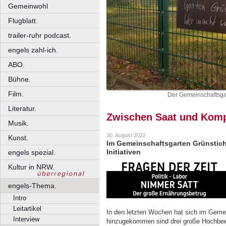
Gemeinwohl
Flugblatt.
trailer-ruhr podcast.
engels zahl-ich.
ABO.
Bühne.
Film.
Der Gemeinschaftsg
Literatur.
Zwischen Saat und Kom
Musik.
30. August 2022
Kunst.
Im Gemeinschaftsgarten Grünstich
Initiativen
engels spezial.
Kultur in NRW.
engels-Thema.
Intro
Leitartikel
In den letzten Wochen hat sich im Gemei
Interview
hinzugekommen sind drei große Hochbeet