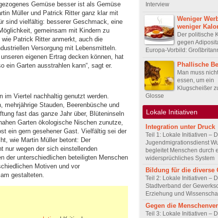
stgezogenes Gemüse besser ist als Gemüse
Interview
in Müller und Patrick Ritter ganz klar mit
Weniger Wer
r sind vielfältig: besserer Geschmack, eine
weniger Kalo
Möglichkeit, gemeinsam mit Kindern zu
Der politische
, wie Patrick Ritter anmerkt, auch die
gegen Adiposit
dustriellen Versorgung mit Lebensmitteln.
Europa-Vorbild: Großbritan
 unseren eigenen Ertrag decken können, hat
Phallische B
 ein Garten ausstrahlen kann“, sagt er.
Man muss nicht
essen, um ein
Klugscheißer z
 im Viertel nachhaltig genutzt werden.
Glosse
n, mehrjährige Stauden, Beerenbüsche und
Lokale Initiativen
ung fast das ganze Jahr über, Blüteninseln
rnahen Garten ökologische Nischen zunutze,
Integration unter Druck
t ein gern gesehener Gast. Vielfältig sei der
Teil 1: Lokale Initiativen – 
ht, wie Martin Müller betont: Der
Jugendmigrationsdienst Wu
t nur wegen der sich einstellenden
begleitet Menschen durch 
en der unterschiedlichen beteiligten Menschen
widersprüchliches System
rschiedlichen Motiven und vor
Bildung für die diverse 
am gestalteten.
Teil 2: Lokale Initiativen – 
Stadtverband der Gewerksc
Erziehung und Wissenscha
Gegen die Menschenve
Teil 3: Lokale Initiativen – D