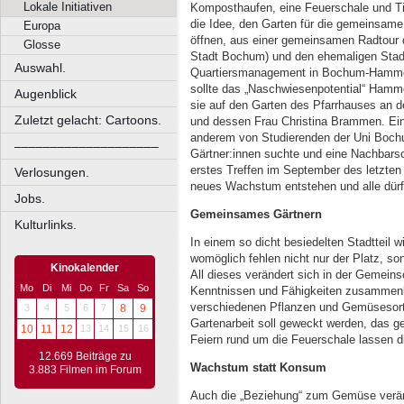
Lokale Initiativen
Komposthaufen, eine Feuerschale und T
die Idee, den Garten für die gemeinsame
Europa
öffnen, aus einer gemeinsamen Radtour 
Glosse
Stadt Bochum) und den ehemaligen Stadtt
Auswahl.
Quartiersmanagement in Bochum-Hamme, M
sollte das „Naschwiesenpotential“ Hamm
Augenblick
sie auf den Garten des Pfarrhauses an d
Zuletzt gelacht: Cartoons.
und dessen Frau Christina Brammen. Ein
anderem von Studierenden der Uni Bochu
––––––––––––––––––––
Gärtner:innen suchte und eine Nachbarsch
erstes Treffen im September des letzten 
Verlosungen.
neues Wachstum entstehen und alle dür
Jobs.
Gemeinsames Gärtnern
Kulturlinks.
In einem so dicht besiedelten Stadtteil 
womöglich fehlen nicht nur der Platz, s
Kinokalender
All dieses verändert sich in der Gemein
Mo
Di
Mi
Do
Fr
Sa
So
Kenntnissen und Fähigkeiten zusammen
verschiedenen Pflanzen und Gemüsesorte
3
4
5
6
7
8
9
Gartenarbeit soll geweckt werden, das 
10
11
12
13
14
15
16
Feiern rund um die Feuerschale lassen
12.669 Beiträge zu
Wachstum statt Konsum
3.883 Filmen im Forum
Auch die „Beziehung“ zum Gemüse verä