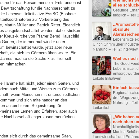
Wer nichts w
ische für das Beisammensein. Entstanden ist
alles schluck
 Bewirtschaftung für die Nachbarschaft zu
Gesunde Ernähr
der Lebensmittelinitiative EssBO (Essbare
möglich – Teil 2
eilkoordinatoren zur Vorbereitung des
,,Aromastoffe
artin Müller und Patrick Ritter. Eigentlich
absolute
es ausgekundschaftet werden, dabei stießen
Alarmzeichen
er Kreuz-Kirche von Pfarrer Bernd Hauschild
Lebensmittelex
 Garten, der immer mal wieder unter
Ulrich Grimm über industrie
m bewirtschaftet wurde, jetzt aber neue
Nahrung – Teil 2: Interview
aft, die sich im Gärtnern üben wollte. Ein
Jahres machte die Sache klar: Hier soll
Weil es noch 
The Good Food 
fen mitmachen.
Lebensmittel, d
entsorgt würden
Lokale Initiativen
wie Hamme hat nicht jede:r einen Garten, und
Einfach bess
ondern auch Mittel und Wissen zum Gärtnern.
Regional, saiso
schaft, wenn Menschen mit unterschiedlichen
drei Wege zur
kommen und sich miteinander an den
Nahrung – Teil 
n ausprobieren. Begeisterung für
Leitartikel
gemeinsame Lernen und Erfahren, aber auch
„Wir haben v
 die Nachbarschaft enger zusammenrücken.
nach oben um
Nachhaltigkeits
Martina Schäfe
ndert sich durch das gemeinsame Säen,
Landwirtschaft und Ernährun