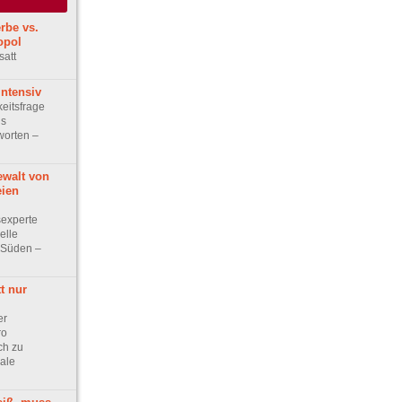
rbe vs.
opol
satt
intensiv
eitsfrage
ls
tworten –
ewalt von
eien
sexperte
elle
n Süden –
t nur
er
ro
ch zu
kale