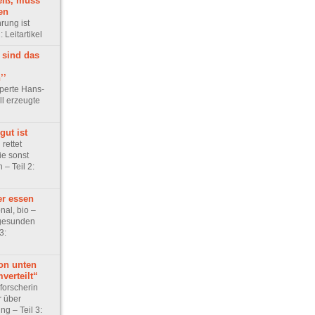
eiß, muss
en
ung ist
: Leitartikel
 sind das
’’
perte Hans-
ll erzeugte
gut ist
rettet
ie sonst
 – Teil 2:
er essen
nal, bio –
 gesunden
3:
on unten
verteilt“
forscherin
r über
g – Teil 3: