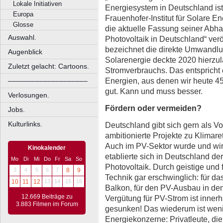
Lokale Initiativen
Energiesystem in Deutschland ist
Europa
Frauenhofer-Institut für Solare E
Glosse
die aktuelle Fassung seiner Abha
Auswahl.
Photovoltaik in Deutschland“ veröf
bezeichnet die direkte Umwandlun
Augenblick
Solarenergie deckte 2020 hierzul
Zuletzt gelacht: Cartoons.
Stromverbrauchs. Das entspricht 
Energien, aus denen wir heute 45
––––––––––––––––––––
gut. Kann und muss besser.
Verlosungen.
Fördern oder vermeiden?
Jobs.
Kulturlinks.
Deutschland gibt sich gern als Vo
ambitionierte Projekte zu Klimar
Auch im PV-Sektor wurde und wird
Kinokalender
etablierte sich in Deutschland de
Mo
Di
Mi
Do
Fr
Sa
So
Photovoltaik. Durch geistige und f
3
4
5
6
7
8
9
Technik gar erschwinglich: für d
10
11
12
13
14
15
16
Balkon, für den PV-Ausbau in de
12.669 Beiträge zu
Vergütung für PV-Strom ist inne
3.883 Filmen im Forum
gesunken! Das wiederum ist weni
Energiekonzerne: Privatleute, d