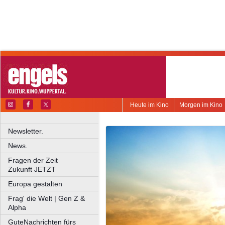
Heute im Kino
Morgen im Kino
Newsletter.
News.
Fragen der Zeit
Zukunft JETZT
Europa gestalten
Frag' die Welt | Gen Z &
Alpha
GuteNachrichten fürs