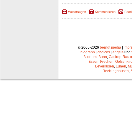
Weitersagen
Kommentieren
Feed
© 2005-2026
berndt media
|
impr
biograph
|
choices
|
engels
und
Bochum
,
Bonn
,
Castrop-Raux
Essen
,
Frechen
,
Gelsenkir
Leverkusen
,
Lünen
,
Mü
Recklinghausen
,