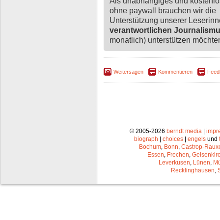
Als unabhängiges und kostenl
ohne paywall brauchen wir die
Unterstützung unserer Leserin
verantwortlichen Journalism
monatlich) unterstützen möchten,
Weitersagen
Kommentieren
Feed
© 2005-2026
berndt media
|
impr
biograph
|
choices
|
engels
und
Bochum
,
Bonn
,
Castrop-Raux
Essen
,
Frechen
,
Gelsenkir
Leverkusen
,
Lünen
,
Mü
Recklinghausen
,