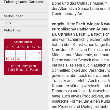
Zuletzt gelacht: Cartoons.
Bonn und das Osthaus Museum Ha
der Alternative Space Loop und 
––––––––––––––––––––
Contemporary Art.
Verlosungen.
Jobs.
engels: Herr Esch, wie groß wa
europäisch-asiatischen Austa
Kulturlinks.
Dr. Christian Esch:
Da fragt sich
uns wahrscheinlich gleichermaß
Kinokalender
haben über Kunst schon lange Be
Mo
Di
Mi
Do
Fr
Sa
So
Nam June Paik, von Fluxus, von 
3
4
5
6
7
8
9
Münsteraner Akademie, und man k
10
11
12
13
14
15
16
Per se war der Schock also nich
lief das alles sehr gut. Natürlich
12.669 Beiträge zu
3.883 Filmen im Forum
Schnelllebigkeit und Veränderun
gewesen, aber auch das war nich
Transfer auch erlebt. Auch dass 
Kuratoren ständig wechseln und
Partnern zu tun hat – Kulturscho
hatte auch etwas Produktives, und
politische Formel, um einen Kul
ein Prozess und Dialog mit meh