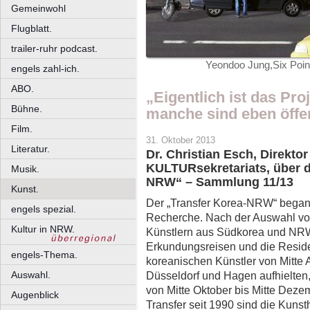
Gemeinwohl
Flugblatt.
trailer-ruhr podcast.
Yeondoo Jung,Six Poin
engels zahl-ich.
ABO.
„Eigentlich ist das Pro
Bühne.
manche sind eben öffe
Film.
31. Oktober 2013
Literatur.
Dr. Christian Esch, Direkt
KULTURsekretariats, über d
Musik.
NRW“ – Sammlung 11/13
Kunst.
Der „Transfer Korea-NRW“ begann
engels spezial.
Recherche. Nach der Auswahl vo
Kultur in NRW.
Künstlern aus Südkorea und NRW
Erkundungsreisen und die Resid
engels-Thema.
koreanischen Künstler von Mitte A
Auswahl.
Düsseldorf und Hagen aufhielten,
von Mitte Oktober bis Mitte Deze
Augenblick
Transfer seit 1990 sind die Kuns