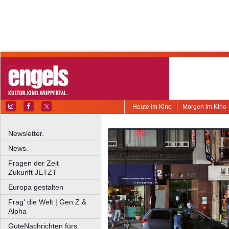
Heute im Kino
Morgen im Kino
Newsletter.
News.
Fragen der Zeit
Zukunft JETZT
Europa gestalten
Frag' die Welt | Gen Z &
Alpha
GuteNachrichten fürs