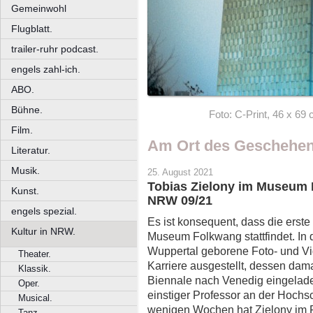
Gemeinwohl
Flugblatt.
trailer-ruhr podcast.
engels zahl-ich.
ABO.
Bühne.
Foto: C-Print, 46 x 6
Film.
Am Ort des Geschehe
Literatur.
Musik.
25. August 2021
Tobias Zielony im Museum 
Kunst.
NRW 09/21
engels spezial.
Es ist konsequent, dass die erste
Kultur in NRW.
Museum Folkwang stattfindet. In
Wuppertal geborene Foto- und Vi
Theater.
Karriere ausgestellt, dessen dama
Klassik.
Biennale nach Venedig eingelade
Oper.
einstiger Professor an der Hochs
Musical.
wenigen Wochen hat Zielony im Ru
Tanz.