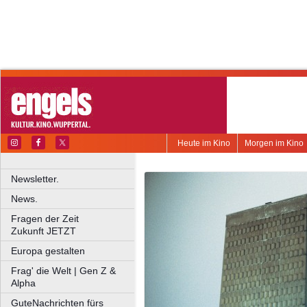
Heute im Kino
Morgen im Kino
Newsletter.
News.
Fragen der Zeit
Zukunft JETZT
Europa gestalten
Frag' die Welt | Gen Z &
Alpha
GuteNachrichten fürs