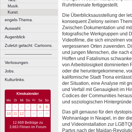
Ruhrtriennale fertiggestellt.
Musik.
Kunst.
Die Überblicksausstellung der let
engels-Thema.
konsequent Zielony seinen Themen
Zwischen Dokumentation und mög
Auswahl.
fotografische Werkgruppen und Di
Augenblick
Videofilme, die sich einzelnen vo
Zuletzt gelacht: Cartoons.
vergessenen Orten zuwenden. Die
und jungen Menschen, die nach e
––––––––––––––––––––
Hoffen und Fatalismus schwanken
Verlosungen.
von Arbeitslosigkeit dominierten
oder die heruntergekommene, von
Jobs.
kalifornische Stadt Trona einlässt
Kulturlinks.
der Situation, eine Analyse mit gr
und Verfall mit Genauigkeit im Hi
Kinokalender
Codices der Communities heraus u
Mo
Di
Mi
Do
Fr
Sa
So
und soziologischen Hintergründe
3
4
5
6
7
8
9
Das gilt genauso für den dystopis
10
11
12
13
14
15
16
Wohnanlage in Neapel, in der die 
12.669 Beiträge zu
und Videoinstallation zur LGBTQI
3.883 Filmen im Forum
Partys nach der Maidan-Revolution