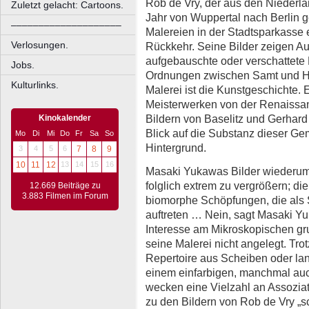
Rob de Vry, der aus den Nieder
Zuletzt gelacht: Cartoons.
Jahr von Wuppertal nach Berlin ge
––––––––––––––––––––
Malereien in der Stadtsparkasse 
Verlosungen.
Rückkehr. Seine Bilder zeigen A
aufgebauschte oder verschattete 
Jobs.
Ordnungen zwischen Samt und Ho
Kulturlinks.
Malerei ist die Kunstgeschichte. 
Meisterwerken von der Renaissan
Bildern von Baselitz und Gerhard 
Kinokalender
Blick auf die Substanz dieser Ge
Mo
Di
Mi
Do
Fr
Sa
So
Hintergrund.
3
4
5
6
7
8
9
10
11
12
13
14
15
16
Masaki Yukawas Bilder wiederum
folglich extrem zu vergrößern; di
12.669 Beiträge zu
3.883 Filmen im Forum
biomorphe Schöpfungen, die als S
auftreten … Nein, sagt Masaki Y
Interesse am Mikroskopischen gru
seine Malerei nicht angelegt. Trot
Repertoire aus Scheiben oder la
einem einfarbigen, manchmal auc
wecken eine Vielzahl an Assoziat
zu den Bildern von Rob de Vry „sch