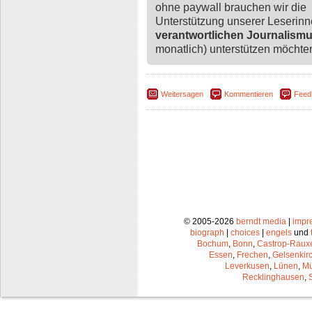
ohne paywall brauchen wir die
Unterstützung unserer Leserin
verantwortlichen Journalism
monatlich) unterstützen möchten,
Weitersagen
Kommentieren
Feed
© 2005-2026
berndt media
|
impr
biograph
|
choices
|
engels
und
Bochum
,
Bonn
,
Castrop-Raux
Essen
,
Frechen
,
Gelsenkir
Leverkusen
,
Lünen
,
Mü
Recklinghausen
,