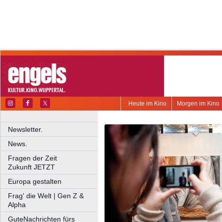
Heute im Kino
Morgen im Kino
Newsletter.
News.
Fragen der Zeit
Zukunft JETZT
Europa gestalten
Frag' die Welt | Gen Z &
Alpha
GuteNachrichten fürs