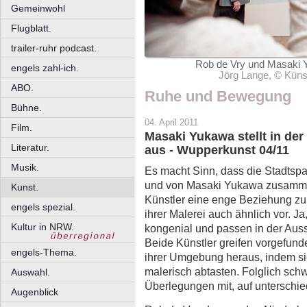
Gemeinwohl
Flugblatt.
trailer-ruhr podcast.
Rob de Vry und Masaki 
engels zahl-ich.
Jörg Lange, © Künst
ABO.
Ruhe und Bewegung
Bühne.
04. April 2011
Film.
Masaki Yukawa stellt in der
Literatur.
aus - Wupperkunst 04/11
Musik.
Es macht Sinn, dass die Stadtsp
und von Masaki Yukawa zusammen
Kunst.
Künstler eine enge Beziehung zu
engels spezial.
ihrer Malerei auch ähnlich vor. J
Kultur in NRW.
kongenial und passen in der Auss
Beide Künstler greifen vorgefun
engels-Thema.
ihrer Umgebung heraus, indem si
malerisch abtasten. Folglich sch
Auswahl.
Überlegungen mit, auf unterschie
Augenblick