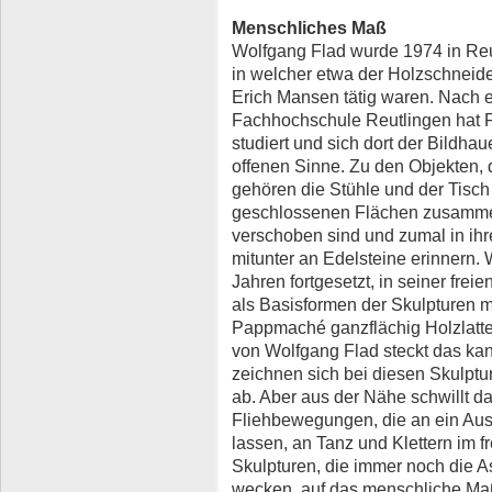
Menschliches Maß
Wolfgang Flad wurde 1974 in Reut
in welcher etwa der Holzschneid
Erich Mansen tätig waren. Nach 
Fachhochschule Reutlingen hat F
studiert und sich dort der Bildha
offenen Sinne. Zu den Objekten, d
gehören die Stühle und der Tisch i
geschlossenen Flächen zusammen
verschoben sind und zumal in ih
mitunter an Edelsteine erinnern. 
Jahren fortgesetzt, in seiner fre
als Basisformen der Skulpturen 
Pappmaché ganzflächig Holzlatte
von Wolfgang Flad steckt das kant
zeichnen sich bei diesen Skulptu
ab. Aber aus der Nähe schwillt d
Fliehbewegungen, die an ein Aus
lassen, an Tanz und Klettern im f
Skulpturen, die immer noch die A
wecken, auf das menschliche Maß