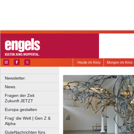
Heute im Kino
Morgen im Kino
Newsletter.
News.
Fragen der Zeit
Zukunft JETZT
Europa gestalten
Frag' die Welt | Gen Z &
Alpha
GuteNachrichten fürs