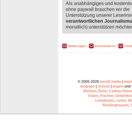
Als unabhängiges und kostenl
ohne paywall brauchen wir die
Unterstützung unserer Leserin
verantwortlichen Journalism
monatlich) unterstützen möchten,
Weitersagen
Kommentieren
Feed
© 2005-2026
berndt media
|
impr
biograph
|
choices
|
engels
und
Bochum
,
Bonn
,
Castrop-Raux
Essen
,
Frechen
,
Gelsenkir
Leverkusen
,
Lünen
,
Mü
Recklinghausen
,