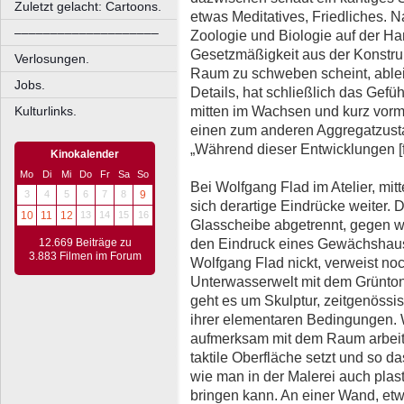
Zuletzt gelacht: Cartoons.
etwas Meditatives, Friedliches. N
––––––––––––––––––––
Zoologie und Biologie auf der Han
Gesetzmäßigkeit aus der Konstruk
Verlosungen.
Raum zu schweben scheint, able
Jobs.
Details, hat schließlich das Gefühl
mitten im Wachsen und kurz vor
Kulturlinks.
einen zum anderen Aggregatzustan
„Während dieser Entwicklungen [f
Kinokalender
Mo
Di
Mi
Do
Fr
Sa
So
Bei Wolfgang Flad im Atelier, mit
3
4
5
6
7
8
9
sich derartige Eindrücke weiter. D
10
11
12
13
14
15
16
Glasscheibe abgetrennt, gegen 
den Eindruck eines Gewächshause
12.669 Beiträge zu
3.883 Filmen im Forum
Wolfgang Flad nickt, verweist noc
Unterwasserwelt mit dem Grünton
geht es um Skulptur, zeitgenössi
ihrer elementaren Bedingungen. W
aufmerksam mit dem Raum arbeite
taktile Oberfläche setzt und so da
wie man in der Malerei auch pla
bringen kann. An einer Wand, etw