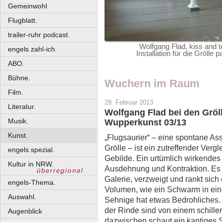
Gemeinwohl
Flugblatt.
trailer-ruhr podcast.
Wolfgang Flad, kiss and 
engels zahl-ich.
Installation für die Grölle
ABO.
Bühne.
Wuchern im Raum
Film.
28. Februar 2013
Literatur.
Wolfgang Flad bei den Gröl
Musik.
Wupperkunst 03/13
Kunst.
„Flugsaurier“ – eine spontane Ass
Grölle – ist ein zutreffender Verg
engels spezial.
Gebilde. Ein urtümlich wirkendes
Kultur in NRW.
Ausdehnung und Kontraktion. Es w
Galerie, verzweigt und rankt sich
engels-Thema.
Volumen, wie ein Schwarm in ein
Auswahl.
Sehnige hat etwas Bedrohliches. 
der Rinde sind von einem schille
Augenblick
dazwischen schaut ein kantiges St