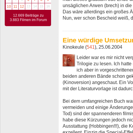
unsäglichen Arwen (brech) in die
10
11
12
13
14
15
16
Das wäre allerdings ein großes Ärg
12.669 Beiträge zu
Nun, wer schon Bescheid weiß, der
3.883 Filmen im Forum
Eine würdige Umsetzu
Kinokeule (
541
), 25.06.2004
Leider war es mir nicht ve
Trilogie zu lesen. Ich hat
ich aber in vorgeschritten
beiden anderen Bände schon gek
(Kinoversion) angeschaut. Ein Vo
mit der Literaturvorlage ist dadur
Bei dem umfangreichen Buch war
vermeiden und einige Änderungen
Tod) sind der spannenderen film
habe diese Kürzungen jedoch nic
Ausstattung (Hobbingen!!!), die 
exzellent. Einzig die Special-Eff