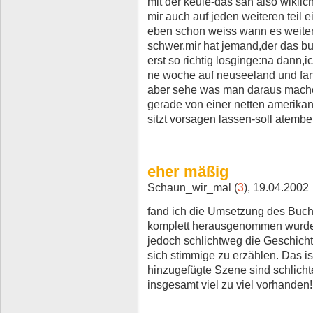
mit der keule-das sah also wiklic
mir auch auf jeden weiteren teil 
eben schon weiss wann es weiterg
schwer.mir hat jemand,der das bu
erst so richtig losginge:na dann,i
ne woche auf neuseeland und fan
aber sehe was man daraus machen
gerade von einer netten amerikane
sitzt vorsagen lassen-soll atemb
eher mäßig
Schaun_wir_mal (
3
), 19.04.2002
fand ich die Umsetzung des Buch
komplett herausgenommen wurden
jedoch schlichtweg die Geschichte
sich stimmige zu erzählen. Das i
hinzugefügte Szene sind schlicht
insgesamt viel zu viel vorhanden!