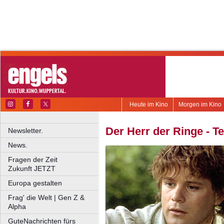
Heute im Kino
Morgen im Kino
Der Herr der Ringe - Te
Newsletter.
News.
Fragen der Zeit
Zukunft JETZT
Europa gestalten
Frag' die Welt | Gen Z &
Alpha
GuteNachrichten fürs