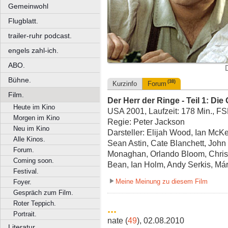
Gemeinwohl
Flugblatt.
trailer-ruhr podcast.
engels zahl-ich.
ABO.
Bühne.
(38)
Kurzinfo
Forum
Film.
Der Herr der Ringe - Teil 1: Die
Heute im Kino
USA 2001, Laufzeit: 178 Min., F
Morgen im Kino
Regie: Peter Jackson
Neu im Kino
Darsteller: Elijah Wood, Ian McKe
Alle Kinos.
Sean Astin, Cate Blanchett, John
Forum.
Monaghan, Orlando Bloom, Chris
Coming soon.
Bean, Ian Holm, Andy Serkis, Má
Festival.
Meine Meinung zu diesem Film
Foyer.
Gespräch zum Film.
Roter Teppich.
...
Portrait.
nate (
49
), 02.08.2010
Literatur.