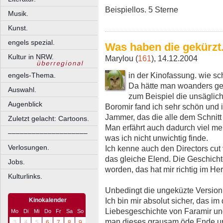
Beispiellos. 5 Sterne
Musik.
Kunst.
engels spezial.
Was haben die gekürzt..
Kultur in NRW.
Marylou (
161
), 14.12.2004
in der Kinofassung. wie sc
engels-Thema.
Da hätte man woanders ge
Auswahl.
zum Beispiel die unsäglich
Augenblick
Boromir fand ich sehr schön und i
Jammer, das die alle dem Schnitt 
Zuletzt gelacht: Cartoons.
Man erfährt auch dadurch viel m
––––––––––––––––––––
was ich nicht unwichtig finde.
Verlosungen.
Ich kenne auch den Directors cut
das gleiche Elend. Die Geschichte
Jobs.
worden, das hat mir richtig im H
Kulturlinks.
Unbedingt die ungeküzte Version
Ich bin mir absolut sicher, das im 
Kinokalender
Liebesgeschichte von Faramir u
Mo
Di
Mi
Do
Fr
Sa
So
man dieses grausam öde Ende un
3
4
5
6
7
8
9