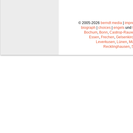
© 2005-2026
berndt media
|
impr
biograph
|
choices
|
engels
und
Bochum
,
Bonn
,
Castrop-Raux
Essen
,
Frechen
,
Gelsenkir
Leverkusen
,
Lünen
,
Mü
Recklinghausen
,