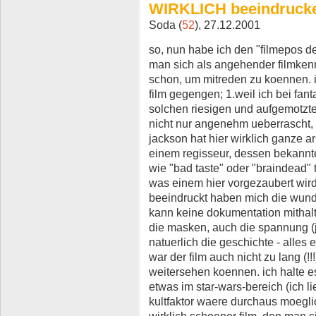
WIRKLICH beeindruck
Soda (
52
), 27.12.2001
so, nun habe ich den "filmepos d
man sich als angehender filmkenn
schon, um mitreden zu koennen. ic
film gegengen; 1.weil ich bei fant
solchen riesigen und aufgemotzte
nicht nur angenehm ueberrascht,
jackson hat hier wirklich ganze ar
einem regisseur, dessen bekannt
wie "bad taste" oder "braindead"
was einem hier vorgezaubert wird
beeindruckt haben mich die wund
kann keine dokumentation mithalt
die masken, auch die spannung (ja
natuerlich die geschichte - alles 
war der film auch nicht zu lang (!
weitersehen koennen. ich halte es
etwas im star-wars-bereich (ich lie
kultfaktor waere durchaus moegli
wirklich schoener film, den man s