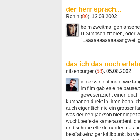
der herr sprach...
Ronin (
80
), 12.08.2002
beim zweitmaligen ansehen 
H.Simpson zitieren, oder wi
"Laaaaaaaaaaaaangweilig
das ich das noch erleb
nilzenburger (
58
), 05.08.2002
ich eiss nicht mehr wie lan
im film gab es eine pause.t
gewesen,zieht einen doch 
kumpanen direkt in ihren bann.ic
auch eigentlich nie ein grosser fa
was der herr jackson hier hingeza
wucht.perfekte kamera,ordentlic
und schöne effekte runden das bil
best"ab.einziger kritikpunkt ist v