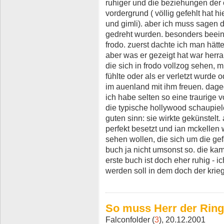
ruhiger und die beziehungen der 
vordergrund ( völlig gefehlt hat h
und gimli). aber ich muss sagen de
gedreht wurden. besonders beeind
frodo. zuerst dachte ich man hätte
aber was er gezeigt hat war her
die sich in frodo vollzog sehen, m
fühlte oder als er verletzt wurde 
im auenland mit ihm freuen. dagegen
ich habe selten so eine traurige 
die typische hollywood schaupiele
guten sinn: sie wirkte gekünstelt
perfekt besetzt und ian mckellen 
sehen wollen, die sich um die gef
buch ja nicht umsonst so. die ka
erste buch ist doch eher ruhig - ic
werden soll in dem doch der krie
So muss Herr der Rin
Falconfolder (
3
), 20.12.2001