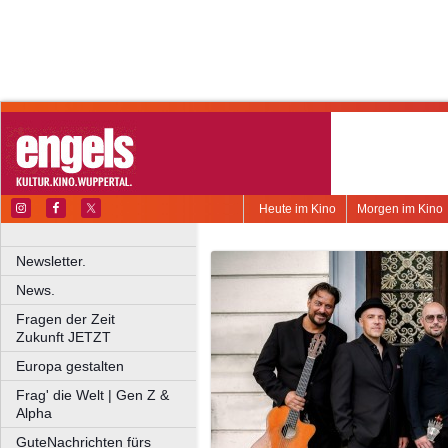
Heute im Kino
Morgen im Kino
Newsletter.
News.
Fragen der Zeit
Zukunft JETZT
Europa gestalten
Frag' die Welt | Gen Z &
Alpha
GuteNachrichten fürs