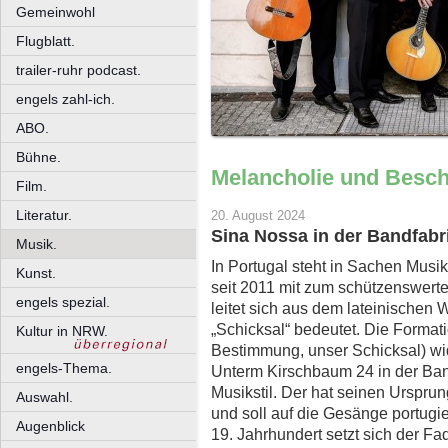
Gemeinwohl
Flugblatt.
trailer-ruhr podcast.
engels zahl-ich.
ABO.
Bühne.
Melancholie und Besch
Film.
Literatur.
20. August 2024
Sina Nossa in der Bandfabr
Musik.
In Portugal steht in Sachen Musik
Kunst.
seit 2011 mit zum schützenswer
engels spezial.
leitet sich aus dem lateinischen 
„Schicksal“ bedeutet. Die Format
Kultur in NRW.
Bestimmung, unser Schicksal) wi
engels-Thema.
Unterm Kirschbaum 24 in der Ba
Musikstil. Der hat seinen Urspru
Auswahl.
und soll auf die Gesänge portugi
Augenblick
19. Jahrhundert setzt sich der F