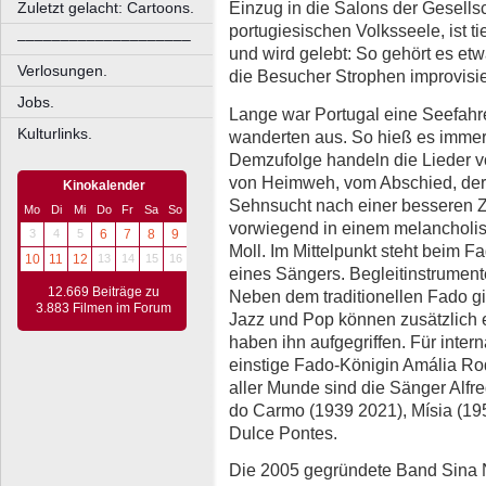
Einzug in die Salons der Gesellscha
Zuletzt gelacht: Cartoons.
portugiesischen Volksseele, ist ti
––––––––––––––––––––
und wird gelebt: So gehört es et
Verlosungen.
die Besucher Strophen improvisi
Jobs.
Lange war Portugal eine Seefahr
Kulturlinks.
wanderten aus. So hieß es immer
Demzufolge handeln die Lieder v
von Heimweh, vom Abschied, der 
Kinokalender
Sehnsucht nach einer besseren Z
Mo
Di
Mi
Do
Fr
Sa
So
vorwiegend in einem melancholi
3
4
5
6
7
8
9
Moll. Im Mittelpunkt steht beim 
10
11
12
13
14
15
16
eines Sängers. Begleitinstrumente
12.669 Beiträge zu
Neben dem traditionellen Fado g
3.883 Filmen im Forum
Jazz und Pop können zusätzlich 
haben ihn aufgegriffen. Für inter
einstige Fado-Königin Amália Rod
aller Munde sind die Sänger Alfr
do Carmo (1939 2021), Mísia (19
Dulce Pontes.
Die 2005 gegründete Band Sina