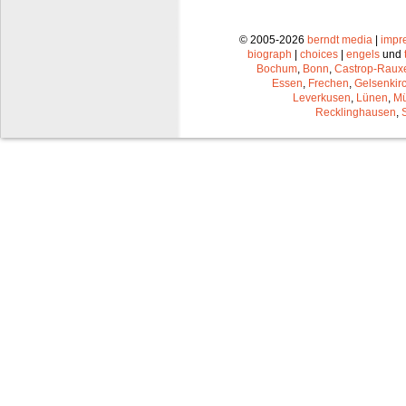
© 2005-2026
berndt media
|
impr
biograph
|
choices
|
engels
und
Bochum
,
Bonn
,
Castrop-Raux
Essen
,
Frechen
,
Gelsenkir
Leverkusen
,
Lünen
,
Mü
Recklinghausen
,