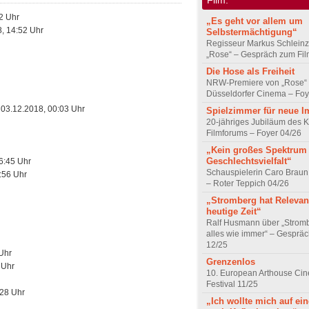
2 Uhr
„Es geht vor allem um
, 14:52 Uhr
Selbstermächtigung“
Regisseur Markus Schleinz
„Rose“ – Gespräch zum Fil
Die Hose als Freiheit
NRW-Premiere von „Rose“
Düsseldorfer Cinema – Foy
03.12.2018, 00:03 Uhr
Spielzimmer für neue I
20-jähriges Jubiläum des K
Filmforums – Foyer 04/26
„Kein großes Spektrum
Geschlechtsvielfalt“
6:45 Uhr
Schauspielerin Caro Braun
:56 Uhr
– Roter Teppich 04/26
„Stromberg hat Relevanz
heutige Zeit“
Ralf Husmann über „Strom
alles wie immer“ – Gesprä
12/25
Uhr
Grenzenlos
 Uhr
10. European Arthouse Ci
Festival 11/25
:28 Uhr
„Ich wollte mich auf ei