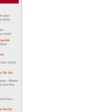
er über
m 05/26
 im
er 04/26
mpulse
ölner
 an
 über „Rose“
 für die
berg – Wieder
ch zum Film
nema Day –
ne Suche