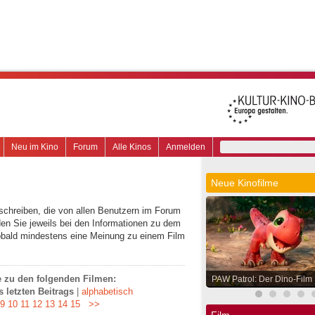
Neu im Kino
Forum
Alle Kinos
Anmelden
Neue Kinofilme
schreiben, die von allen Benutzern im Forum
en Sie jeweils bei den Informationen zu dem
obald mindestens eine Meinung zu einem Film
ge zu den folgenden Filmen:
PAW Patrol: Der Dino-Film
 letzten Beitrags
|
alphabetisch
9
10
11
12
13
14
15
>>
Film.