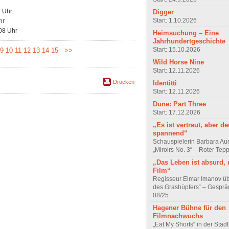
2 Uhr
Digger
Start: 1.10.2026
hr
08 Uhr
Heimsuchung – Eine
Jahrhundertgeschichte
Start: 15.10.2026
9
10
11
12
13
14
15
>>
Wild Horse Nine
Start: 12.11.2026
Drucken
Identitti
Start: 12.11.2026
Dune: Part Three
Start: 17.12.2026
„Es ist vertraut, aber d
spannend“
Schauspielerin Barbara Au
„Miroirs No. 3“ – Roter Tep
„Das Leben ist absurd, 
Film“
Regisseur Elmar Imanov üb
des Grashüpfers“ – Gesprä
08/25
Hagener Bühne für den
Filmnachwuchs
„Eat My Shorts“ in der Stad