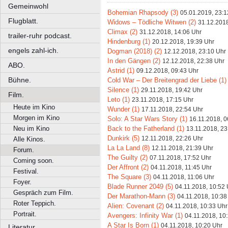
Gemeinwohl
Bohemian Rhapsody (3)
05.01.2019, 23:1
Flugblatt.
Widows – Tödliche Witwen (2)
31.12.2018
Climax (2)
31.12.2018, 14:06 Uhr
trailer-ruhr podcast.
Hindenburg (1)
20.12.2018, 19:39 Uhr
engels zahl-ich.
Dogman (2018) (2)
12.12.2018, 23:10 Uhr
In den Gängen (2)
12.12.2018, 22:38 Uhr
ABO.
Astrid (1)
09.12.2018, 09:43 Uhr
Bühne.
Cold War – Der Breitengrad der Liebe (1)
Silence (1)
29.11.2018, 19:42 Uhr
Film.
Leto (1)
23.11.2018, 17:15 Uhr
Heute im Kino
Wunder (1)
17.11.2018, 22:54 Uhr
Morgen im Kino
Solo: A Star Wars Story (1)
16.11.2018, 0
Back to the Fatherland (1)
Neu im Kino
13.11.2018, 23
Dunkirk (5)
12.11.2018, 22:26 Uhr
Alle Kinos.
La La Land (8)
12.11.2018, 21:39 Uhr
Forum.
The Guilty (2)
07.11.2018, 17:52 Uhr
Coming soon.
Der Affront (2)
04.11.2018, 11:45 Uhr
Festival.
The Square (3)
04.11.2018, 11:06 Uhr
Foyer.
Blade Runner 2049 (5)
04.11.2018, 10:52 
Gespräch zum Film.
Der Marathon-Mann (3)
04.11.2018, 10:38
Roter Teppich.
Alien: Covenant (2)
04.11.2018, 10:33 Uhr
Portrait.
Avengers: Infinity War (1)
04.11.2018, 10
A Star Is Born (1)
04.11.2018, 10:20 Uhr
Literatur.