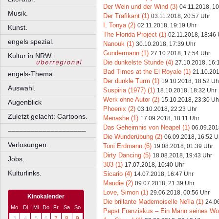
Der Wein und der Wind (3)
04.11.2018, 10
Musik.
Der Trafikant (1)
03.11.2018, 20:57 Uhr
I, Tonya (2)
02.11.2018, 19:19 Uhr
Kunst.
The Florida Project (1)
02.11.2018, 18:46 
engels spezial.
Nanouk (1)
30.10.2018, 17:39 Uhr
Gundermann (1)
27.10.2018, 17:54 Uhr
Kultur in NRW.
Die dunkelste Stunde (4)
27.10.2018, 16:
Bad Times at the El Royale (1)
21.10.201
engels-Thema.
Der dunkle Turm (1)
19.10.2018, 18:52 Uh
Auswahl.
Suspiria (1977) (1)
18.10.2018, 18:32 Uhr
Werk ohne Autor (2)
15.10.2018, 23:30 Uh
Augenblick
Phoenix (2)
03.10.2018, 22:23 Uhr
Zuletzt gelacht: Cartoons.
Menashe (1)
17.09.2018, 18:11 Uhr
Das Geheimnis von Neapel (1)
06.09.201
––––––––––––––––––––
Die Wunderübung (2)
06.09.2018, 16:52 U
Verlosungen.
Toni Erdmann (6)
19.08.2018, 01:39 Uhr
Dirty Dancing (5)
18.08.2018, 19:43 Uhr
Jobs.
303 (1)
17.07.2018, 10:40 Uhr
Kulturlinks.
Sicario (4)
14.07.2018, 16:47 Uhr
Maudie (2)
09.07.2018, 21:39 Uhr
Love, Simon (1)
29.06.2018, 00:56 Uhr
Kinokalender
Die brillante Mademoiselle Neïla (1)
24.0
Mo
Di
Mi
Do
Fr
Sa
So
Papst Franziskus – Ein Mann seines Wor
3
4
5
6
7
8
9