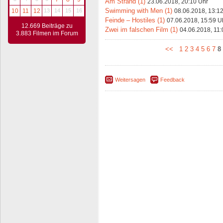
Am Strand (1)
23.06.2018, 20:10 Uhr
Swimming with Men (1)
08.06.2018, 13:1
10
11
12
13
14
15
16
Feinde – Hostiles (1)
07.06.2018, 15:59 U
12.669 Beiträge zu
Zwei im falschen Film (1)
04.06.2018, 11:
3.883 Filmen im Forum
<<
1
2
3
4
5
6
7
8
Weitersagen
Feedback