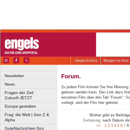
Heute im Kino
Morgen im Kino
Forum.
Newsletter.
News.
Zu jedem Film können Sie Ihre Meinung 
gelesen werden kann. Den Link dazu find
Fragen der Zeit
einzelnen Film über den Tab "Forum". S
Zukunft JETZT
vorliegt, wird der Film hier gelistet.
Europa gestalten
Frag' die Welt | Gen Z &
Bisher gibt es Beiträ
Alpha
Sortierung:
nach Datum des
<<
1
2
3
4
5
6
7
8
GuteNachrichten fürs