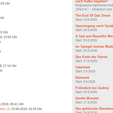
nach Kafka begeben“
:03 Uhr
Regisseurin Agnieszka Hol
„Franz K.“ – Gespräch zum 
The End Of Oak Street
Uhr
Start: 13.8.2026
Spaziergang nach Syra
Start: 20.8.2026
10 Uhr
A Sad and Beautiful Wo
8, 15:02 Uhr
Start: 20.8.2026
r
Im Spiegel meiner Mutt
Start: 20.8.2026
r
Das Ende der Sterne
Start: 27.8.2026
8, 17:14 Uhr
Vaterland
hr
Start: 3.9.2026
Diamanti
Start: 3.9.2026
Frühstück bei Audrey
Start: 10.9.2026
Gentle Monster
Start: 17.9.2026
6.2018, 09:41 Uhr
Das geträumte Abenteu
tes (1)
23.06.2018, 20:25 Uhr
Start: 24.9.2026