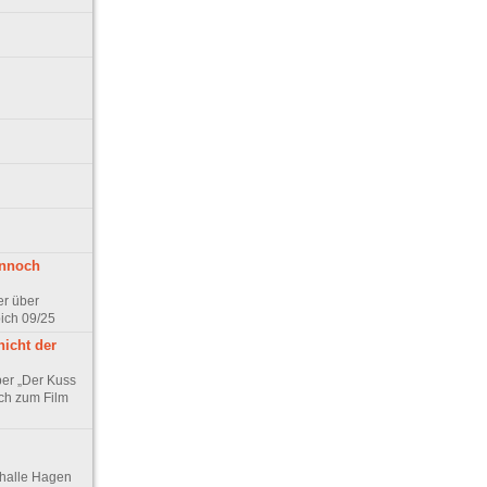
ennoch
er über
pich 09/25
nicht der
er „Der Kuss
ch zum Film
thalle Hagen