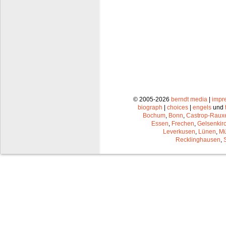
© 2005-2026
berndt media
|
impr
biograph
|
choices
|
engels
und
Bochum
,
Bonn
,
Castrop-Raux
Essen
,
Frechen
,
Gelsenkir
Leverkusen
,
Lünen
,
Mü
Recklinghausen
,