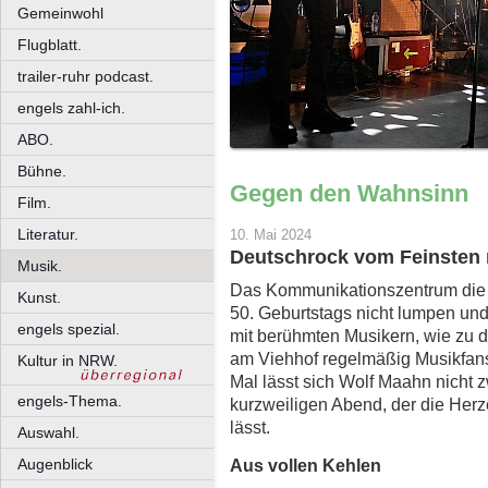
Gemeinwohl
Flugblatt.
trailer-ruhr podcast.
engels zahl-ich.
ABO.
Bühne.
Gegen den Wahnsinn
Film.
Literatur.
10. Mai 2024
Deutschrock vom Feinsten 
Musik.
Das Kommunikationszentrum die b
Kunst.
50. Geburtstags nicht lumpen und
engels spezial.
mit berühmten Musikern, wie zu de
am Viehhof regelmäßig Musikfans
Kultur in NRW.
Mal lässt sich Wolf Maahn nicht z
engels-Thema.
kurzweiligen Abend, der die Her
lässt.
Auswahl.
Aus vollen Kehlen
Augenblick