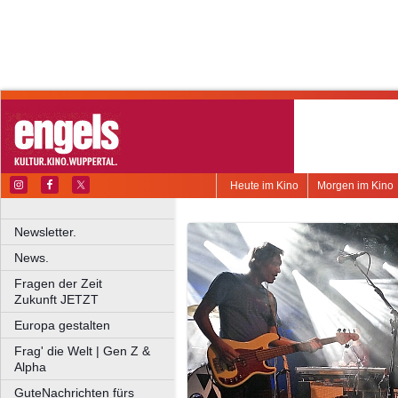
Heute im Kino
Morgen im Kino
Newsletter.
News.
Fragen der Zeit
Zukunft JETZT
Europa gestalten
Frag' die Welt | Gen Z &
Alpha
GuteNachrichten fürs