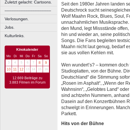
Zuletzt gelacht: Cartoons.
Seit den 1980er Jahren landen se
Deutschrock sucht seinesgleichen
––––––––––––––––––––
Wolf Maahn Rock, Blues, Soul, 
Verlosungen.
unnachahmlichen Musiksprache. A
Jobs.
den Mund, legt Missstände offen,
hin und wieder an, seine politisch
Kulturlinks.
Songs. Die Fans begleiten textsi
Maahn nicht laut genug, bedarf e
Kinokalender
sie aus vollen Kehlen mit.
Mo
Di
Mi
Do
Fr
Sa
So
3
4
5
6
7
8
9
Wen wundert’s? – kommen doch vi
10
11
12
13
14
15
16
Studioplatten, von der Bühne. Dir
Deutschland“ die Stimmung sofort
12.669 Beiträge zu
„Rosen im Asphalt“, „Wenn der 
3.883 Filmen im Forum
Wahnsinn“, „Gelobtes Land“ oder 
sind achtzehn Nummern, anhand 
Dasein auf den Konzertbühnen R
schwelgt in Erinnerungen. Manch
Parkett.
Hits von der Bühne