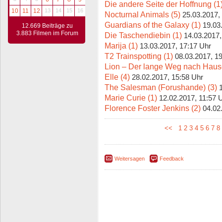
Die andere Seite der Hoffnung (1
10
11
12
13
14
15
16
Nocturnal Animals (5)
25.03.2017,
Guardians of the Galaxy (1)
19.03
12.669 Beiträge zu
3.883 Filmen im Forum
Die Taschendiebin (1)
14.03.2017,
Marija (1)
13.03.2017, 17:17 Uhr
T2 Trainspotting (1)
08.03.2017, 1
Lion – Der lange Weg nach Haus
Elle (4)
28.02.2017, 15:58 Uhr
The Salesman (Forushande) (3)
Marie Curie (1)
12.02.2017, 11:57 
Florence Foster Jenkins (2)
04.02
<<
1
2
3
4
5
6
7
8
Weitersagen
Feedback