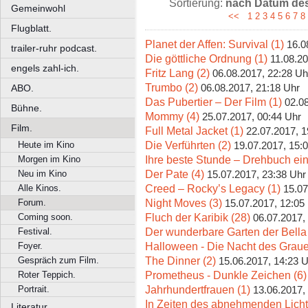
Sortierung:
nach Datum des 
Gemeinwohl
<<
1
2
3
4
5
6
7
8
Flugblatt.
Planet der Affen: Survival (1)
16.0
trailer-ruhr podcast.
Die göttliche Ordnung (1)
11.08.20
engels zahl-ich.
Fritz Lang (2)
06.08.2017, 22:28 Uh
Trumbo (2)
06.08.2017, 21:18 Uhr
ABO.
Das Pubertier – Der Film (1)
02.0
Bühne.
Mommy (4)
25.07.2017, 00:44 Uhr
Film.
Full Metal Jacket (1)
22.07.2017, 1
Die Verführten (2)
Heute im Kino
19.07.2017, 15:
Ihre beste Stunde – Drehbuch ein
Morgen im Kino
Der Pate (4)
Neu im Kino
15.07.2017, 23:38 Uhr
Creed – Rocky’s Legacy (1)
Alle Kinos.
15.07
Night Moves (3)
Forum.
15.07.2017, 12:05
Fluch der Karibik (28)
Coming soon.
06.07.2017,
Der wunderbare Garten der Bella
Festival.
Halloween - Die Nacht des Graue
Foyer.
The Dinner (2)
Gespräch zum Film.
15.06.2017, 14:23 
Prometheus - Dunkle Zeichen (6)
Roter Teppich.
Jahrhundertfrauen (1)
Portrait.
13.06.2017,
In Zeiten des abnehmenden Licht
Literatur.