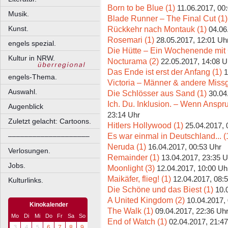
Born to be Blue (1)
11.06.2017, 00
Musik.
Blade Runner – The Final Cut (1)
Rückkehr nach Montauk (1)
Kunst.
04.06
Rosemari (1)
28.05.2017, 12:01 Uh
engels spezial.
Die Hütte – Ein Wochenende mit G
Kultur in NRW.
Nocturama (2)
22.05.2017, 14:08 U
Das Ende ist erst der Anfang (1)
1
engels-Thema.
Victoria – Männer & andere Miss
Auswahl.
Die Schlösser aus Sand (1)
30.04
Ich. Du. Inklusion. – Wenn Anspruch
Augenblick
23:14 Uhr
Zuletzt gelacht: Cartoons.
Hitlers Hollywood (1)
25.04.2017, 
Es war einmal in Deutschland... (
––––––––––––––––––––
Neruda (1)
16.04.2017, 00:53 Uhr
Verlosungen.
Remainder (1)
13.04.2017, 23:35 U
Jobs.
Moonlight (3)
12.04.2017, 10:00 Uh
Maikäfer, flieg! (1)
12.04.2017, 08:
Kulturlinks.
Die Schöne und das Biest (1)
10.
A United Kingdom (2)
10.04.2017,
Kinokalender
The Walk (1)
09.04.2017, 22:36 Uh
Mo
Di
Mi
Do
Fr
Sa
So
End of Watch (1)
02.04.2017, 21:4
3
4
5
6
7
8
9