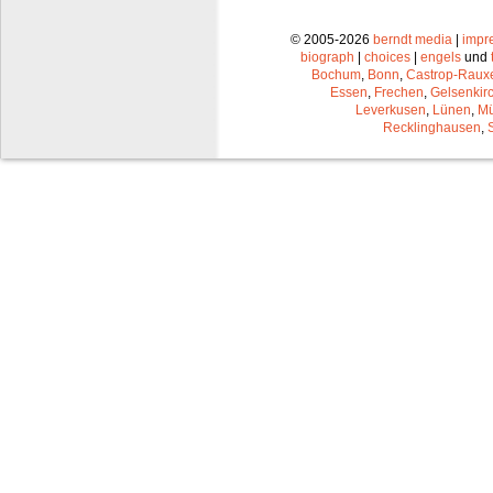
© 2005-2026
berndt media
|
impr
biograph
|
choices
|
engels
und
Bochum
,
Bonn
,
Castrop-Raux
Essen
,
Frechen
,
Gelsenkir
Leverkusen
,
Lünen
,
Mü
Recklinghausen
,