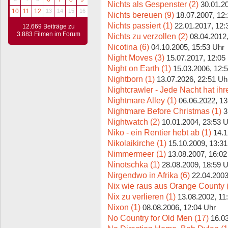
Nichts als Gespenster (2)
30.01.2
10
11
12
13
14
15
16
Nichts bereuen (9)
18.07.2007, 12
Nichts passiert (1)
22.01.2017, 12:
12.669 Beiträge zu
3.883 Filmen im Forum
Nichts zu verzollen (2)
08.04.2012
Nicotina (6)
04.10.2005, 15:53 Uhr
Night Moves (3)
15.07.2017, 12:05
Night on Earth (1)
15.03.2006, 12:
Nightborn (1)
13.07.2026, 22:51 Uh
Nightcrawler - Jede Nacht hat ihr
Nightmare Alley (1)
06.06.2022, 13
Nightmare Before Christmas (1)
3
Nightwatch (2)
10.01.2004, 23:53 
Niko - ein Rentier hebt ab (1)
14.1
Nikolaikirche (1)
15.10.2009, 13:31
Nimmermeer (1)
13.08.2007, 16:02
Ninotschka (1)
28.08.2009, 18:59 
Nirgendwo in Afrika (6)
22.04.2003
Nix wie raus aus Orange County 
Nix zu verlieren (1)
13.08.2002, 11
Nixon (1)
08.08.2006, 12:04 Uhr
No Country for Old Men (17)
16.0