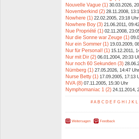
Nouvelle Vague (1)
30.03.2026, 20
Novemberkind (2)
28.11.2008, 13:
Nowhere (1)
22.02.2005, 23:18 Uhr
Nowhere Boy (3)
21.06.2011, 09:4
Nue Propriété (1)
02.11.2008, 23:0
Nur die Sonne war Zeuge (1)
09.
Nur ein Sommer (1)
19.03.2009, 0
Nur für Personal! (1)
15.12.2011, 1
Nur mit Dir (2)
06.01.2004, 20:33 U
Nur noch 60 Sekunden (3)
28.06.
Nürnberg (1)
27.05.2026, 14:47 Uh
Nurse Betty (1)
17.09.2005, 17:13 
NVA (8)
07.11.2005, 15:30 Uhr
Nymphomaniac 1 (2)
24.11.2014, 
#
A
B
C
D
E
F
G
H
I
J
K
L
Weitersagen
Feedback