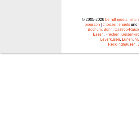
© 2005-2026
berndt media
|
impr
biograph
|
choices
|
engels
und
Bochum
,
Bonn
,
Castrop-Raux
Essen
,
Frechen
,
Gelsenkir
Leverkusen
,
Lünen
,
Mü
Recklinghausen
,