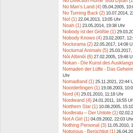
No Direction Home  Bob Dylan (1
No Man's Land (4)
05.04.2005, 10:
No Turning Back (2)
10.07.2014, 2
No! (1)
22.04.2013, 13:05 Uhr
Noah (1)
23.05.2014, 19:38 Uhr
Nobody ist der Größte (1)
29.03.2
Nobody Knows (4)
23.02.2007, 12
Nocturama (2)
22.05.2017, 14:08 U
Nocturnal Animals (5)
25.03.2017,
Nói Albinói (6)
27.02.2005, 19:48 U
Nokan - Die Kunst des Ausklangs
Nomaden der Lüfte - Das Geheimn
Uhr
Nomadland (1)
25.11.2021, 22:44 
Noorderlingen (1)
19.08.2003, 10:
Nord (4)
29.01.2010, 11:18 Uhr
Nordwand (4)
24.01.2011, 16:55 U
Northern Star (1)
10.08.2005, 15:1
Nosferatu – Der Untote (1)
02.02.
Not A Girl (1)
04.09.2002, 22:03 Uh
Nothing Personal (3)
11.05.2010, 
Notorious - Berüchtigt (1)
26.04.20