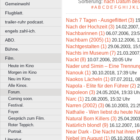
Sortierung:
nach Datum des 
Gemeinwohl
#
A
B
C
D
E
F
G
H
I
J
K
L
Flugblatt.
Nach 7 Tagen - Ausgeflittert (3)
19
trailer-ruhr podcast.
Nach der Hochzeit (3)
14.02.2007,
engels zahl-ich.
Nachbarinnen (1)
06.07.2006, 23:
Nachbarn (2005) (1)
20.12.2006, 1
ABO.
Nachtgestalten (1)
29.06.2003, 15:
Bühne.
Nachts im Museum (7)
21.03.2007
Film.
Nackt (8)
10.07.2006, 20:05 Uhr
Nader und Simin – Eine Trennung
Heute im Kino
Nanouk (1)
Morgen im Kino
30.10.2018, 17:39 Uhr
Naokos Lächeln (1)
Neu im Kino
07.07.2011, 0
Napola - Elite für den Führer (2)
Alle Kinos.
2
Napoleon (3)
Forum.
24.05.2024, 19:33 Uh
Narc (1)
Coming soon.
21.08.2005, 15:32 Uhr
Narren (2002) (3)
Festival.
06.10.2003, 21:2
Nathalie - Wen liebst du heute Na
Foyer.
Natural Born Killers (3)
Gespräch zum Film.
25.04.2003
Natürlich blond! (9)
Roter Teppich.
16.12.2007, 16
Near Dark - Die Nacht hat ihren P
Portrait.
Nebel im August (1)
05.10.2016, 0
Literatur.