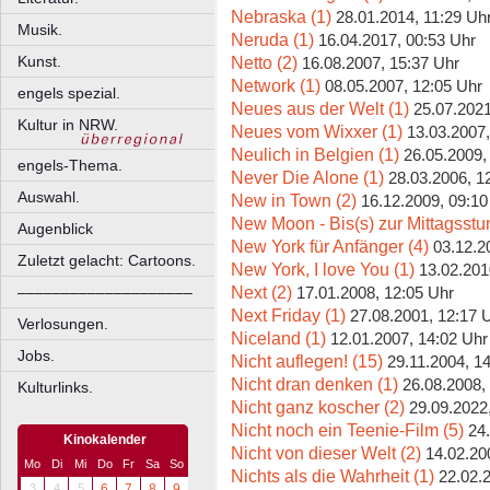
Nebraska (1)
28.01.2014, 11:29 Uh
Musik.
Neruda (1)
16.04.2017, 00:53 Uhr
Netto (2)
Kunst.
16.08.2007, 15:37 Uhr
Network (1)
08.05.2007, 12:05 Uhr
engels spezial.
Neues aus der Welt (1)
25.07.2021
Kultur in NRW.
Neues vom Wixxer (1)
13.03.2007,
Neulich in Belgien (1)
26.05.2009,
engels-Thema.
Never Die Alone (1)
28.03.2006, 1
Auswahl.
New in Town (2)
16.12.2009, 09:10
New Moon - Bis(s) zur Mittagsstu
Augenblick
New York für Anfänger (4)
03.12.2
Zuletzt gelacht: Cartoons.
New York, I love You (1)
13.02.201
Next (2)
––––––––––––––––––––
17.01.2008, 12:05 Uhr
Next Friday (1)
27.08.2001, 12:17 
Verlosungen.
Niceland (1)
12.01.2007, 14:02 Uhr
Jobs.
Nicht auflegen! (15)
29.11.2004, 1
Nicht dran denken (1)
26.08.2008,
Kulturlinks.
Nicht ganz koscher (2)
29.09.2022
Nicht noch ein Teenie-Film (5)
24
Kinokalender
Nicht von dieser Welt (2)
14.02.20
Mo
Di
Mi
Do
Fr
Sa
So
Nichts als die Wahrheit (1)
22.02.
3
4
5
6
7
8
9