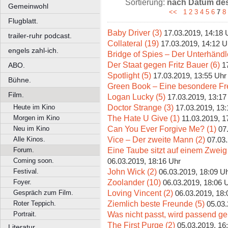
Sortierung:
nach Datum des 
Gemeinwohl
<<
1
2
3
4
5
6
7
8
Flugblatt.
Baby Driver (3)
17.03.2019, 14:18 
trailer-ruhr podcast.
Collateral (19)
17.03.2019, 14:12 U
engels zahl-ich.
Bridge of Spies – Der Unterhändle
Der Staat gegen Fritz Bauer (6)
1
ABO.
Spotlight (5)
17.03.2019, 13:55 Uhr
Bühne.
Green Book – Eine besondere Fre
Film.
Logan Lucky (5)
17.03.2019, 13:17
Doctor Strange (3)
Heute im Kino
17.03.2019, 13:
The Hate U Give (1)
Morgen im Kino
11.03.2019, 1
Can You Ever Forgive Me? (1)
Neu im Kino
07
Vice – Der zweite Mann (2)
Alle Kinos.
07.03
Eine Taube sitzt auf einem Zweig
Forum.
Coming soon.
06.03.2019, 18:16 Uhr
John Wick (2)
Festival.
06.03.2019, 18:09 U
Zoolander (10)
Foyer.
06.03.2019, 18:06 
Loving Vincent (2)
Gespräch zum Film.
06.03.2019, 18:
Ziemlich beste Freunde (5)
Roter Teppich.
05.03.
Was nicht passt, wird passend ge
Portrait.
The First Purge (2)
05.03.2019, 16
Literatur.