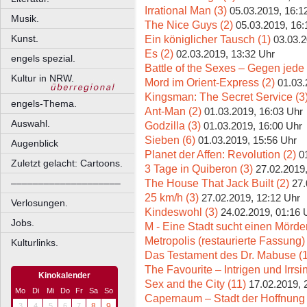
Irrational Man (3)
05.03.2019, 16:1
Musik.
The Nice Guys (2)
05.03.2019, 16:
Ein königlicher Tausch (1)
Kunst.
03.03.2
Es (2)
02.03.2019, 13:32 Uhr
engels spezial.
Battle of the Sexes – Gegen jede
Kultur in NRW.
Mord im Orient-Express (2)
01.03.
Kingsman: The Secret Service (3
engels-Thema.
Ant-Man (2)
01.03.2019, 16:03 Uhr
Auswahl.
Godzilla (3)
01.03.2019, 16:00 Uhr
Sieben (6)
01.03.2019, 15:56 Uhr
Augenblick
Planet der Affen: Revolution (2)
0
Zuletzt gelacht: Cartoons.
3 Tage in Quiberon (3)
27.02.2019
The House That Jack Built (2)
––––––––––––––––––––
27.
25 km/h (3)
27.02.2019, 12:12 Uhr
Verlosungen.
Kindeswohl (3)
24.02.2019, 01:16 
Jobs.
M - Eine Stadt sucht einen Mörder
Metropolis (restaurierte Fassung) 
Kulturlinks.
Das Testament des Dr. Mabuse (1
The Favourite – Intrigen und Irrsi
Kinokalender
Sex and the City (11)
17.02.2019, 
Mo
Di
Mi
Do
Fr
Sa
So
Capernaum – Stadt der Hoffnung 
3
4
5
6
7
8
9