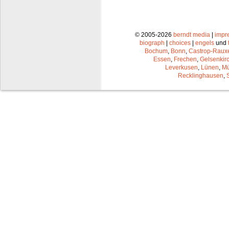
© 2005-2026
berndt media
|
impr
biograph
|
choices
|
engels
und
Bochum
,
Bonn
,
Castrop-Raux
Essen
,
Frechen
,
Gelsenkir
Leverkusen
,
Lünen
,
Mü
Recklinghausen
,