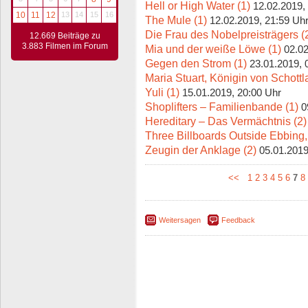
Hell or High Water (1)
12.02.2019,
10
11
12
13
14
15
16
The Mule (1)
12.02.2019, 21:59 Uh
Die Frau des Nobelpreisträgers (
12.669 Beiträge zu
3.883 Filmen im Forum
Mia und der weiße Löwe (1)
02.02
Gegen den Strom (1)
23.01.2019, 
Maria Stuart, Königin von Schottl
Yuli (1)
15.01.2019, 20:00 Uhr
Shoplifters – Familienbande (1)
0
Hereditary – Das Vermächtnis (2)
Three Billboards Outside Ebbing, 
Zeugin der Anklage (2)
05.01.2019
<<
1
2
3
4
5
6
7
8
Weitersagen
Feedback