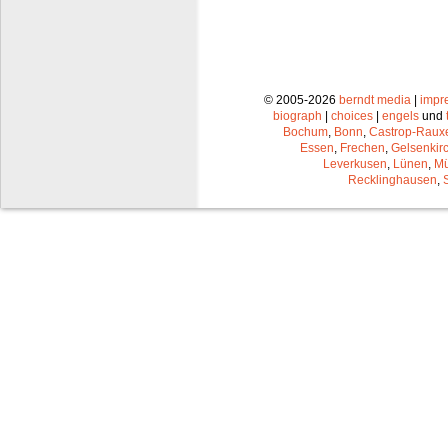
© 2005-2026
berndt media
|
impr
biograph
|
choices
|
engels
und
Bochum
,
Bonn
,
Castrop-Raux
Essen
,
Frechen
,
Gelsenkir
Leverkusen
,
Lünen
,
Mü
Recklinghausen
,