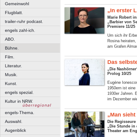
Gemeinwohl
„In erster L
Flugblatt.
Marie Robert i
trailer-ruhr podcast.
„Barbier von Se
Premiere 11/25
engels zahl-ich.
Um sich ihr Erbe
ABO.
Rosina heiraten, 
am Grafen Almav
Bühne.
Film.
Das selbst
Literatur.
„Die Nashörner
Prolog 10/25
Musik.
Eugène Ionescos
Kunst.
1950ern ist eine
engels spezial.
1930er Jahren. E
im Dezember wie
Kultur in NRW.
engels-Thema.
„Man sieht 
Auswahl.
Die Regisseure
„Die Stunde in
Augenblick
Theater am Eng