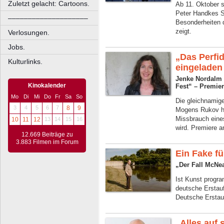
Zuletzt gelacht: Cartoons.
Ab 11. Oktober s
Peter Handkes St
––––––––––––––––––––
Besonderheiten 
zeigt.
Verlosungen.
Jobs.
„Das Perfid
Kulturlinks.
eingeladen 
Jenke Nordalm 
Kinokalender
Fest“ – Premier
Mo
Di
Mi
Do
Fr
Sa
So
Die gleichnamig
3
4
5
6
7
8
9
Mogens Rukov han
Missbrauch eine
10
11
12
13
14
15
16
wird. Premiere 
12.669 Beiträge zu
3.883 Filmen im Forum
Ein Fake fü
„Der Fall McNea
Ist Kunst progra
deutsche Erstau
Deutsche Erstau
„Alles auf 