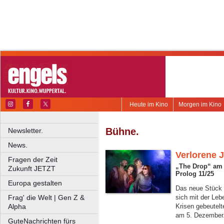
Heute im Kino
Morgen im Kino
Bühne.
Newsletter.
News.
Verlorene 
Fragen der Zeit
„The Drop“ am 
Zukunft JETZT
Prolog 11/25
Europa gestalten
Das neue Stück 
Frag' die Welt | Gen Z &
sich mit der Leb
Alpha
Krisen gebeutelt
am 5. Dezember
GuteNachrichten fürs