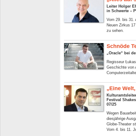
Leiter Holger E
in Schwerte – P
Vom 29. bis 31. 
Neuen Zirkus 17
zu sehen.
Schnöde Te
„Oracle“ bei de
Regisseur Łukasz
Geschichte von 
Computerzeitalt
„Eine Welt,
Kulturamtsleit
Festival Shakes
07/25
Wegen Bauarbeite
diesjährige Aus
Globe-Theater st
Vom 4. bis 11. J