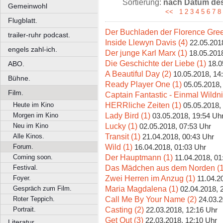
Sortierung:
nach Datum des 
Gemeinwohl
<<
1
2
3
4
5
6
7
8
Flugblatt.
Der Buchladen der Florence Gree
trailer-ruhr podcast.
Inside Llewyn Davis (4)
22.05.201
engels zahl-ich.
Der junge Karl Marx (1)
18.05.2018
Die Geschichte der Liebe (1)
18.0
ABO.
A Beautiful Day (2)
10.05.2018, 14
Bühne.
Ready Player One (1)
05.05.2018,
Film.
Captain Fantastic - Einmal Wildni
HERRliche Zeiten (1)
Heute im Kino
05.05.2018,
Lady Bird (1)
Morgen im Kino
03.05.2018, 19:54 Uh
Lucky (1)
Neu im Kino
02.05.2018, 07:53 Uhr
Transit (1)
Alle Kinos.
21.04.2018, 00:43 Uhr
Wild (1)
Forum.
16.04.2018, 01:03 Uhr
Der Hauptmann (1)
Coming soon.
11.04.2018, 01
Das Mädchen aus dem Norden (1
Festival.
Zwei Herren im Anzug (1)
Foyer.
11.04.2
Maria Magdalena (1)
Gespräch zum Film.
02.04.2018, 
Call Me By Your Name (2)
Roter Teppich.
24.03.2
Casting (2)
Portrait.
22.03.2018, 12:16 Uhr
Get Out (3)
22.03.2018, 12:10 Uhr
Literatur.