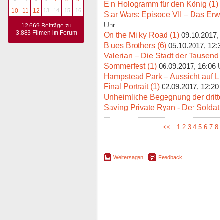
Ein Hologramm für den König (1)
10
11
12
13
14
15
16
Star Wars: Episode VII – Das Er
Uhr
12.669 Beiträge zu
3.883 Filmen im Forum
On the Milky Road (1)
09.10.2017,
Blues Brothers (6)
05.10.2017, 12:
Valerian – Die Stadt der Tausend
Sommerfest (1)
06.09.2017, 16:06 
Hampstead Park – Aussicht auf L
Final Portrait (1)
02.09.2017, 12:20
Unheimliche Begegnung der dritte
Saving Private Ryan - Der Solda
<<
1
2
3
4
5
6
7
8
Weitersagen
Feedback