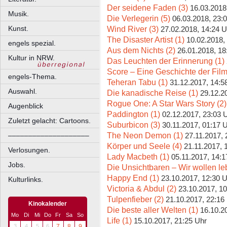
Der seidene Faden (3)
16.03.2018
Musik.
Die Verlegerin (5)
06.03.2018, 23:
Wind River (3)
Kunst.
27.02.2018, 14:24 U
The Disaster Artist (1)
10.02.2018,
engels spezial.
Aus dem Nichts (2)
26.01.2018, 18
Kultur in NRW.
Das Leuchten der Erinnerung (1)
Score – Eine Geschichte der Film
engels-Thema.
Teheran Tabu (1)
31.12.2017, 14:5
Auswahl.
Die kanadische Reise (1)
29.12.2
Rogue One: A Star Wars Story (2)
Augenblick
Paddington (1)
02.12.2017, 23:03 
Zuletzt gelacht: Cartoons.
Suburbicon (3)
30.11.2017, 01:17 
The Neon Demon (1)
––––––––––––––––––––
27.11.2017, 
Körper und Seele (4)
21.11.2017, 
Verlosungen.
Lady Macbeth (1)
05.11.2017, 14:1
Jobs.
Die Unsichtbaren – Wir wollen le
Happy End (1)
23.10.2017, 12:30 
Kulturlinks.
Victoria & Abdul (2)
23.10.2017, 10
Tulpenfieber (2)
21.10.2017, 22:16
Kinokalender
Die beste aller Welten (1)
16.10.2
Mo
Di
Mi
Do
Fr
Sa
So
Life (1)
15.10.2017, 21:25 Uhr
3
4
5
6
7
8
9