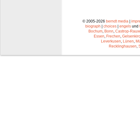
© 2005-2026
berndt media
|
impr
biograph
|
choices
|
engels
und
Bochum
,
Bonn
,
Castrop-Raux
Essen
,
Frechen
,
Gelsenkir
Leverkusen
,
Lünen
,
Mü
Recklinghausen
,