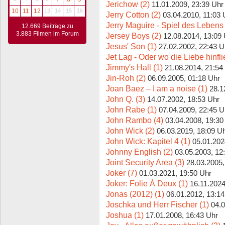
Jerichow (2)
11.01.2009, 23:39 Uhr
10
11
12
13
14
15
16
Jerry Cotton (2)
03.04.2010, 11:03 
Jerry Maguire - Spiel des Lebens 
12.669 Beiträge zu
3.883 Filmen im Forum
Jersey Boys (2)
12.08.2014, 13:09
Jesus' Son (1)
27.02.2002, 22:43 U
Jet Lag - Oder wo die Liebe hinfli
Jimmy's Hall (1)
21.08.2014, 21:54
Jin-Roh (2)
06.09.2005, 01:18 Uhr
Joan Baez – I am a noise (1)
28.1
John Q. (3)
14.07.2002, 18:53 Uhr
John Rabe (1)
07.04.2009, 22:45 U
John Rambo (4)
03.04.2008, 19:30
John Wick (2)
06.03.2019, 18:09 U
John Wick: Kapitel 4 (1)
05.01.202
Johnny English (2)
03.05.2003, 12
Joint Security Area (3)
28.03.2005,
Joker (7)
01.03.2021, 19:50 Uhr
Joker: Folie À Deux (1)
16.11.2024
Jonas (2012) (1)
06.01.2012, 13:14
Joschka und Herr Fischer (1)
04.0
Joshua (1)
17.01.2008, 16:43 Uhr