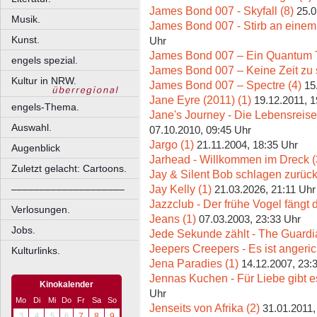
James Bond 007 - Skyfall (8)
25.0
Musik.
James Bond 007 - Stirb an einem
Kunst.
Uhr
James Bond 007 – Ein Quantum T
engels spezial.
James Bond 007 – Keine Zeit zu s
Kultur in NRW.
James Bond 007 – Spectre (4)
15
Jane Eyre (2011) (1)
19.12.2011, 1
engels-Thema.
Jane's Journey - Die Lebensreis
Auswahl.
07.10.2010, 09:45 Uhr
Jargo (1)
21.11.2004, 18:35 Uhr
Augenblick
Jarhead - Willkommen im Dreck (
Zuletzt gelacht: Cartoons.
Jay & Silent Bob schlagen zurück
Jay Kelly (1)
––––––––––––––––––––
21.03.2026, 21:11 Uhr
Jazzclub - Der frühe Vogel fängt
Verlosungen.
Jeans (1)
07.03.2003, 23:33 Uhr
Jobs.
Jede Sekunde zählt - The Guardi
Jeepers Creepers - Es ist angeric
Kulturlinks.
Jena Paradies (1)
14.12.2007, 23:
Jennas Kuchen - Für Liebe gibt e
Kinokalender
Uhr
Mo
Di
Mi
Do
Fr
Sa
So
Jenseits von Afrika (2)
31.01.2011,
3
4
5
6
7
8
9