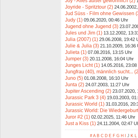
Joy - Alles außer gewöhnlich (2)
Joyride - Spritztour (2)
24.06.2002,
Jud Süss - Film ohne Gewissen (
Judy (1)
09.06.2020, 00:46 Uhr
Jugend ohne Jugend (3)
23.07.20
Jules und Jim (1)
13.12.2002, 13:3
Julia (2007) (1)
29.06.2008, 19:42 
Julie & Julia (3)
21.10.2009, 16:36
Julieta (1)
07.08.2016, 13:15 Uhr
Jumper (3)
20.11.2008, 16:04 Uhr
Junges Licht (1)
14.05.2016, 23:08
Jungfrau (40), männlich sucht... (
Juno (5)
01.08.2008, 16:10 Uhr
Junta (2)
24.07.2003, 11:27 Uhr
Jupiter Ascending (2)
23.07.2020, 
Jurassic Park 3 (4)
19.03.2003, 01
Jurassic World (1)
31.03.2016, 20:
Jurassic World: Die Wiedergeburt
Juror #2 (1)
02.02.2025, 11:46 Uhr
Just a Kiss (1)
24.11.2004, 02:47 U
#
A
B
C
D
E
F
G
H
I
J
K
L