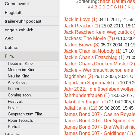
Sortierung:
nach Datum des 
Gemeinwohl
#
A
B
C
D
E
F
G
H
I
J
K
L
Flugblatt.
Jack in Love (1)
04.10.2011, 21:56
trailer-ruhr podcast.
Jack Reacher (1)
25.02.2013, 18:1
engels zahl-ich.
Jack Reacher: Kein Weg zurück (
Jackass: The Movie (7)
04.10.2004
ABO.
Jackie Brown (3)
05.07.2004, 01:1
Bühne.
Jackie Chan ist Nobody (1)
17.10
Film.
Jackie Chan's Erstschlag (1)
21.0
Jackie Chans Drunken Master (2)
Heute im Kino
Jackie – Wer braucht schon eine 
Morgen im Kino
Jagdfieber (2)
Neu im Kino
26.11.2006, 20:21 U
Jagoda im Supermarkt (1)
Alle Kinos.
10.09.2
Jahr 2022... die überleben wollen
Forum.
Jahrhundertfrauen (1)
Coming soon.
13.06.2017,
Jakob der Lügner (1)
Festival.
21.04.2005, 
Jalla! Jalla! (12)
Foyer.
09.06.2005, 15:45
James Bond 007 - Casino Royale
Gespräch zum Film.
James Bond 007 - Der Spion, der 
Roter Teppich.
James Bond 007 - Die Welt ist ni
Portrait.
James Bond 007 - Goldfinger (1)
Literatur.