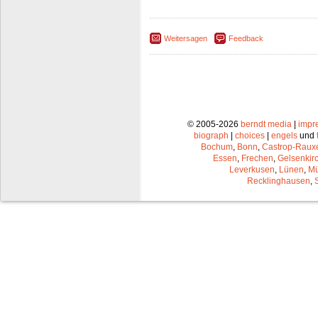
Weitersagen
Feedback
© 2005-2026
berndt media
|
impr
biograph
|
choices
|
engels
und
Bochum
,
Bonn
,
Castrop-Raux
Essen
,
Frechen
,
Gelsenkir
Leverkusen
,
Lünen
,
Mü
Recklinghausen
,