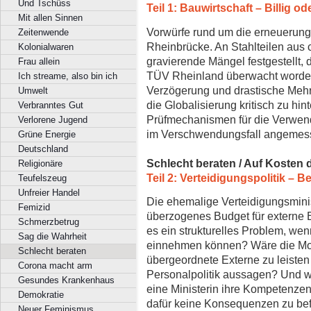
Und Tschüss
Teil 1: Bauwirtschaft – Billig od
Mit allen Sinnen
Vorwürfe rund um die erneuerung
Zeitenwende
Rheinbrücke. An Stahlteilen aus 
Kolonialwaren
gravierende Mängel festgestellt, 
Frau allein
TÜV Rheinland überwacht worden
Ich streame, also bin ich
Verzögerung und drastische Mehrk
Umwelt
die Globalisierung kritisch zu hi
Verbranntes Gut
Prüfmechanismen für die Verwen
Verlorene Jugend
im Verschwendungsfall angeme
Grüne Energie
Deutschland
Schlecht beraten / Auf Kosten 
Religionäre
Teil 2: Verteidigungspolitik – 
Teufelszeug
Unfreier Handel
Die ehemalige Verteidigungsminis
Femizid
überzogenes Budget für externe B
Schmerzbetrug
es ein strukturelles Problem, wenn
Sag die Wahrheit
einnehmen können? Wäre die Mod
Schlecht beraten
übergeordnete Externe zu leisten
Corona macht arm
Personalpolitik aussagen? Und wi
Gesundes Krankenhaus
eine Ministerin ihre Kompetenzen 
Demokratie
dafür keine Konsequenzen zu bef
Neuer Feminismus