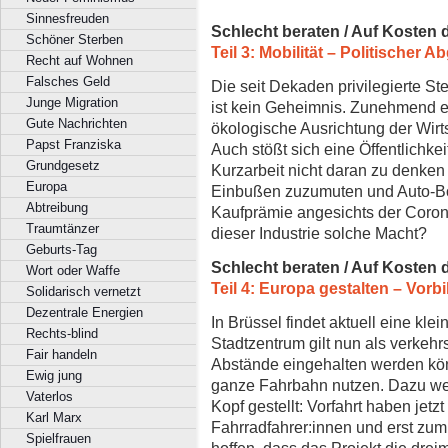
Sinnesfreuden
Schlecht beraten / Auf Kosten 
Schöner Sterben
Teil 3: Mobilität – Politischer 
Recht auf Wohnen
Falsches Geld
Die seit Dekaden privilegierte St
Junge Migration
ist kein Geheimnis. Zunehmend ent
Gute Nachrichten
ökologische Ausrichtung der Wirt
Papst Franziska
Auch stößt sich eine Öffentlichkei
Grundgesetz
Kurzarbeit nicht daran zu denken
Europa
Einbußen zuzumuten und Auto-Bo
Abtreibung
Kaufprämie angesichts der Coron
Traumtänzer
dieser Industrie solche Macht?
Geburts-Tag
Schlecht beraten / Auf Kosten 
Wort oder Waffe
Teil 4: Europa gestalten – Vorbi
Solidarisch vernetzt
Dezentrale Energien
In Brüssel findet aktuell eine kle
Rechts-blind
Stadtzentrum gilt nun als verkeh
Fair handeln
Abstände eingehalten werden kö
Ewig jung
ganze Fahrbahn nutzen. Dazu we
Vaterlos
Kopf gestellt: Vorfahrt haben jet
Karl Marx
Fahrradfahrer:innen und erst zum
Spielfrauen