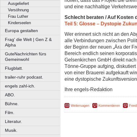
hoffen, dass das Projekt die dre
Ausgeliefert
und eine nachhaltige Verkehrswen
Versöhnung
Frau Luther
Schlecht beraten / Auf Kosten 
Kinderseelen
Teil 5: Glosse – Dystopie Zukun
Europa gestalten
Wer erinnert sich nicht an den 
Frag' die Welt | Gen Z &
alle Verbindungen zwischen Polit
Alpha
der Beginn der neuen „Ära der Frei
Bereich endlich seinen korporati
GuteNachrichten fürs
Gelsenkirchen GmbH direkt nach d
Gemeinwohl
Tönne-Gruppe aufging, diskutie
Flugblatt.
von einer Brauerei aufgekauft wi
trailer-ruhr podcast.
eine dystopische Zukunftsversion
engels zahl-ich.
Ihre engels-Redaktion
ABO.
Bühne.
Weitersagen
Kommentieren
Feed
Film.
Literatur.
Musik.