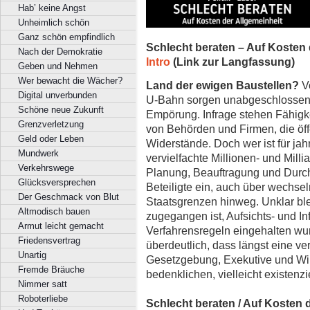
Hab’ keine Angst
Unheimlich schön
Ganz schön empfindlich
Schlecht beraten – Auf Kosten 
Nach der Demokratie
Intro
(Link zur Langfassung)
Geben und Nehmen
Wer bewacht die Wächer?
Land der ewigen Baustellen?
Vo
Digital unverbunden
U-Bahn sorgen unabgeschlossene i
Schöne neue Zukunft
Empörung. Infrage stehen Fähigke
Grenzverletzung
von Behörden und Firmen, die öff
Geld oder Leben
Widerstände. Doch wer ist für ja
Mundwerk
vervielfachte Millionen- und Mill
Verkehrswege
Planung, Beauftragung und Durc
Glücksversprechen
Beteiligte ein, auch über wechse
Der Geschmack von Blut
Staatsgrenzen hinweg. Unklar ble
Altmodisch bauen
zugegangen ist, Aufsichts- und In
Armut leicht gemacht
Verfahrensregeln eingehalten wu
Friedensvertrag
überdeutlich, dass längst eine v
Unartig
Gesetzgebung, Exekutive und Wir
Fremde Bräuche
bedenklichen, vielleicht existenzi
Nimmer satt
Roboterliebe
Schlecht beraten / Auf Kosten 