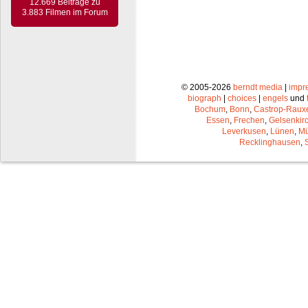
12.669 Beiträge zu
3.883 Filmen im Forum
© 2005-2026
berndt media
|
impr
biograph
|
choices
|
engels
und
Bochum
,
Bonn
,
Castrop-Raux
Essen
,
Frechen
,
Gelsenkir
Leverkusen
,
Lünen
,
Mü
Recklinghausen
,