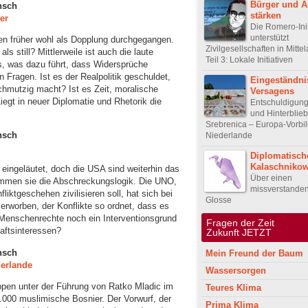
Bürger und A
nsch
stärken
er
Die Romero-Init
unterstützt
ren früher wohl als Dopplung durchgegangen.
Zivilgesellschaften in Mitte
s still? Mittlerweile ist auch die laute
Teil 3: Lokale Initiativen
ts, was dazu führt, dass Widersprüche
n Fragen. Ist es der Realpolitik geschuldet,
Eingeständni
hmutzig macht? Ist es Zeit, moralische
Versagens
egt in neuer Diplomatie und Rhetorik die
Entschuldigung
und Hinterblie
Srebrenica – Europa-Vorbil
nsch
Niederlande
Diplomatisch
Kalaschniko
ingeläutet, doch die USA sind weiterhin das
Über einen
timmen sie die Abschreckungslogik. Die UNO,
missverstanden
fliktgeschehen zivilisieren soll, hat sich bei
Glosse
 erworben, der Konflikte so ordnet, dass es
 Menschenrechte noch ein Interventionsgrund
Fragen der Z
aftsinteressen?
Zukunft JETZT
nsch
Mein Freund der Baum
derlande
Wassersorgen
ppen unter der Führung von Ratko Mladic im
Teures Klima
000 muslimische Bosnier. Der Vorwurf, der
Prima Klima