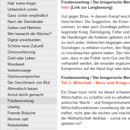
Friedensvertrag / Der kriegerische Me
Hab’ keine Angst
Intro
(Link zur Langfassung)
Unheimlich schön
Ganz schön empfindlich
Gut gegen Böse. In diesem Kampf ersch
Nach der Demokratie
Geschichten. Die Suggestion, die Einen 
verloren, ist aber auch Grundlage politisc
Geben und Nehmen
begründet Krieg, Demütigung, Folter und
Wer bewacht die Wächer?
die Handlungen der Anderen geboten sche
Digital unverbunden
so noch jedes Verbrechen begangen werd
Schöne neue Zukunft
Soziologen zu erklären suchen, den Regi
Grenzverletzung
zu missbrauchen gelernt haben. Den Veran
Geld oder Leben
sein, dass in der Politik nicht Gut und 
verhandelt werden, die einander ergänzen
Mundwerk
Kompromiss auf der Hand liegt oder beha
Verkehrswege
Glücksversprechen
Friedensvertrag / Der kriegerische Me
Der Geschmack von Blut
Teil 1: Wirtschaft
–
Wozu sind Kriege 
Altmodisch bauen
Ein Staat muss nicht nur darauf schauen
Armut leicht gemacht
Wirtschaften zu schaffen und zu erhalten
Friedensvertrag
politischer Macht – und Kriegsinstrument.
Unartig
Wirtschaftssanktionen zuverlässig die a
treffen, nicht aber die reichen und mächti
Fremde Bräuche
der Weltwirtschaft denkbar – zumal sie
Nimmer satt
geboten ist?
Roboterliebe