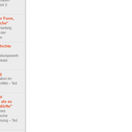
iskiert
il 2:
er Form,
ache“
 Hartwig
 der
ew
hichte
ildungswerk
okale
g
ation im
flikt – Teil
nt
 als es
dürfte“
ried
poche
nung – Teil