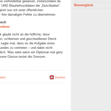
ei verhinderbar gewesen, insbesondere da
Bienenglück
 UNO Blauhelmsoldaten der „Dutchbatter“
innt nun mit einer öffentlichen
r ihre damaligen Fehler zu übernehmen.
nsch
hnikow
 glaubt nicht an die höfliche, leise
hen, schleimen und geschwollenen Dreck
k sagte mal, dass es die Aufgabe eines
Landes zu vertreten – und dabei nicht
üblich. Was wäre wenn ein Diplomat mal ganz
sere Glosse testet die Grenzen.
back
Drucken