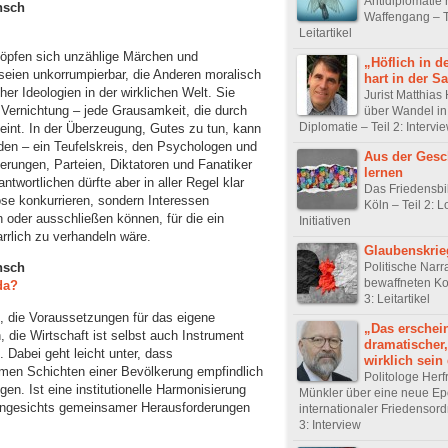
Antidiplomatie r
nsch
Waffengang – Te
Leitartikel
öpfen sich unzählige Märchen und
„Höflich in d
seien unkorrumpierbar, die Anderen moralisch
hart in der S
her Ideologien in der wirklichen Welt. Sie
Jurist Matthias
 Vernichtung – jede Grausamkeit, die durch
über Wandel in
Diplomatie – Teil 2: Intervi
int. In der Überzeugung, Gutes zu tun, kann
en – ein Teufelskreis, den Psychologen und
Aus der Gesc
erungen, Parteien, Diktatoren und Fanatiker
lernen
twortlichen dürfte aber in aller Regel klar
Das Friedensb
Böse konkurrieren, sondern Interessen
Köln – Teil 2: L
 oder ausschließen können, für die ein
Initiativen
rrlich zu verhandeln wäre.
Glaubenskrie
Politische Narr
nsch
bewaffneten Kon
da?
3: Leitartikel
, die Voraussetzungen für das eigene
„Das erschei
, die Wirtschaft ist selbst auch Instrument
dramatischer,
 Dabei geht leicht unter, dass
wirklich sein 
rmen Schichten einer Bevölkerung empfindlich
Politologe Herf
gen. Ist eine institutionelle Harmonisierung
Münkler über eine neue E
 angesichts gemeinsamer Herausforderungen
internationaler Friedensord
3: Interview