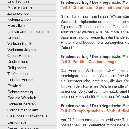
Und Tschüss
Friedensvertrag / Der kriegerische Me
Mit allen Sinnen
Teil 2: Diplomatie
–
Spiel mit dem Feu
Zeitenwende
Stille Diplomatie – die beiden Wörter wä
Kolonialwaren
Was sollte Diplomatie denn anderes sein al
Frau allein
Diplomatie Teil des politischen Geschäf
Ich streame, also bin ich
ersichtlicher werden, v. a. bei moralische
dass man sich unweigerlich die Hände sc
Umwelt
Rhetorik und Doppelmoral aufzugeben? Li
Verbranntes Gut
Zukunft?
Verlorene Jugend
Grüne Energie
Friedensvertrag / Der kriegerische Me
Deutschland
Teil 3: Politik
–
Glaubenskriege
Religionäre
Das Ende der „Weltepoche USA“ scheint e
Teufelszeug
mächtigste Land – als „Weltmilitär“ bes
Unfreier Handel
als überstaatliche Institution, die das Kon
Femizid
Kritikern den Ruf eines „Waffenhändlers“
führenden Volkswirtschaften nutzt. Sind
Schmerzbetrug
oder nur Fassade für Macht- und Wirtsch
Sag die Wahrheit
Schlecht beraten
Friedensvertrag / Der kriegerische Me
Corona macht arm
Teil 4: Europa gestalten – Vorbild Nie
Gesundes Krankenhaus
Vor 27 Jahren ermordeten serbische Tru
Demokratie
bosnischen Ort Srebrenica mindestens 8.
Neuer Feminismus