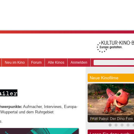
Neu im Kino
Forum
Alle Kinos
Anmelden
Neue Kinofilme
hwerpunkte:
Aufmacher, Interviews, Europa-
, Wuppertal und dem Ruhrgebiet
PAW Patrol: Der Dino-Film
s.
Lesen Sie dazu auch: