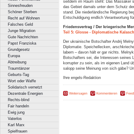
seitdem im Raum steht: Das Massaker s
Sinnesfreuden
das Gebiet damals unter dem Schutz der
Schöner Sterben
stand. Die niederländische Regierung beg
Entschuldigung endlich Verantwortung fü
Recht auf Wohnen
Falsches Geld
Friedensvertrag / Der kriegerische Me
Junge Migration
Teil 5: Glosse - Diplomatische Kalasc
Gute Nachrichten
Der ukrainische Botschafter Andrij Melnyk
Papst Franziska
Diplomatie. Speichellecken, arschkriec
Grundgesetz
labern – davon hält er gar nichts. Melny
Europa
Botschafters sei, die Interessen seines 
Abtreibung
korrupter zu sein, als im eigenen Land 
Traumtänzer
salopp seine Meinung von sich gäbe? Un
Geburts-Tag
Ihre engels-Redaktion
Wort oder Waffe
Solidarisch vernetzt
Dezentrale Energien
Weitersagen
Kommentieren
Feed
Rechts-blind
Fair handeln
Ewig jung
Vaterlos
Karl Marx
Spielfrauen