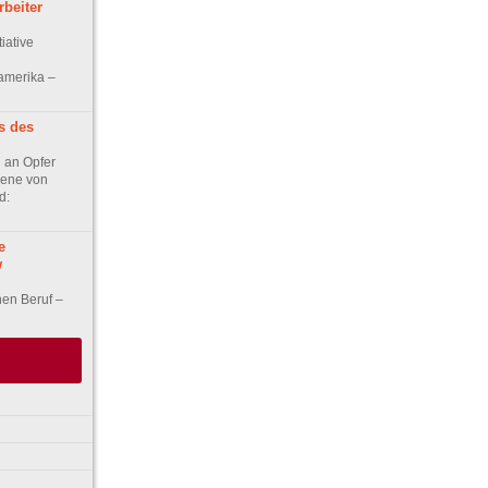
rbeiter
iative
lamerika –
s des
 an Opfer
bene von
d:
e
w
en Beruf –
eit