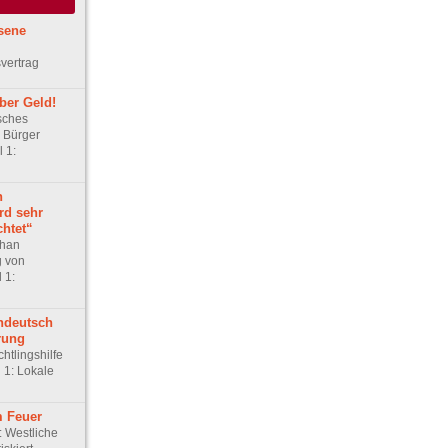
ssene
svertrag
ber Geld!
sches
 Bürger
 1:
n
rd sehr
htet“
phan
g von
 1:
ndeutsch
rung
htlingshilfe
l 1: Lokale
m Feuer
: Westliche