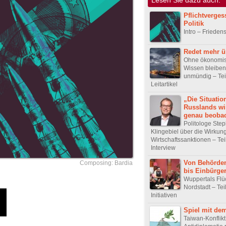
Pflichtverge
Politik
Intro – Frieden
Redet mehr ü
Ohne ökonomi
Wissen bleiben
unmündig – Teil
Leitartikel
„Die Situatio
Russlands wi
genau beobac
Politologe Ste
Klingebiel über die Wirkun
Wirtschaftssanktionen – Teil
Interview
Von Behörde
Composing: Bardia
bis Einbürge
Wuppertals Flüc
Nordstadt – Tei
Initiativen
Spiel mit de
Taiwan-Konflikt