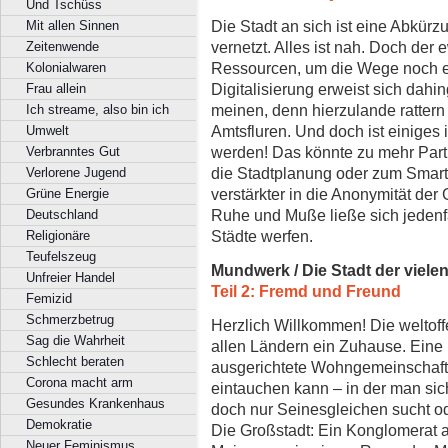
Und Tschüss
Die Stadt an sich ist eine Abkür
Mit allen Sinnen
vernetzt. Alles ist nah. Doch der 
Zeitenwende
Ressourcen, um die Wege noch eff
Kolonialwaren
Digitalisierung erweist sich dah
Frau allein
meinen, denn hierzulande rattern
Ich streame, also bin ich
Amtsfluren. Und doch ist einiges 
Umwelt
werden! Das könnte zu mehr Partiz
Verbranntes Gut
die Stadtplanung oder zum Smart
Verlorene Jugend
verstärkter in die Anonymität der
Grüne Energie
Ruhe und Muße ließe sich jedenfal
Deutschland
Städte werfen.
Religionäre
Teufelszeug
Mundwerk / Die Stadt der viel
Unfreier Handel
Teil 2: Fremd und Freund
Femizid
Schmerzbetrug
Herzlich Willkommen! Die weltof
Sag die Wahrheit
allen Ländern ein Zuhause. Eine 
Schlecht beraten
ausgerichtete Wohngemeinschaft 
Corona macht arm
eintauchen kann – in der man sic
Gesundes Krankenhaus
doch nur Seinesgleichen sucht ode
Demokratie
Die Großstadt: Ein Konglomerat 
Neuer Feminismus