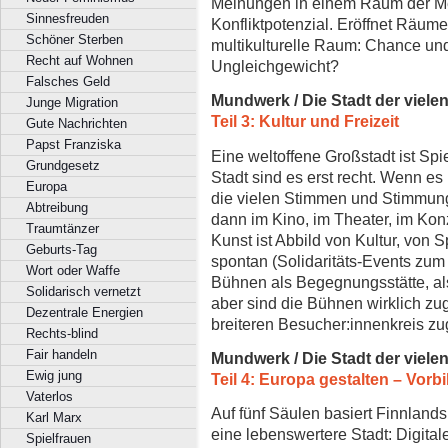
Meinungen in einem Raum der Mei
Sinnesfreuden
Konfliktpotenzial. Eröffnet Räume
Schöner Sterben
multikulturelle Raum: Chance un
Recht auf Wohnen
Ungleichgewicht?
Falsches Geld
Mundwerk / Die Stadt der viel
Junge Migration
Teil 3: Kultur und Freizeit
Gute Nachrichten
Papst Franziska
Eine weltoffene Großstadt ist Spi
Grundgesetz
Stadt sind es erst recht. Wenn es 
Europa
die vielen Stimmen und Stimmun
Abtreibung
dann im Kino, im Theater, im Kon
Traumtänzer
Kunst ist Abbild von Kultur, von
Geburts-Tag
spontan (Solidaritäts-Events zum
Wort oder Waffe
Bühnen als Begegnungsstätte, al
Solidarisch vernetzt
aber sind die Bühnen wirklich z
Dezentrale Energien
breiteren Besucher:innenkreis z
Rechts-blind
Fair handeln
Mundwerk / Die Stadt der viel
Ewig jung
Teil 4: Europa gestalten – Vorb
Vaterlos
Auf fünf Säulen basiert Finnlands
Karl Marx
eine lebenswertere Stadt: Digital
Spielfrauen