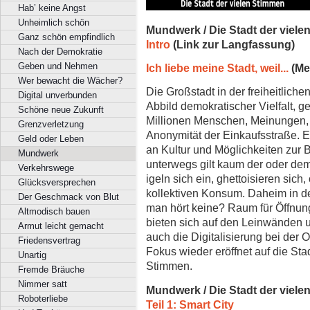
Hab’ keine Angst
Unheimlich schön
Mundwerk / Die Stadt der viel
Ganz schön empfindlich
Intro
(Link zur Langfassung)
Nach der Demokratie
Geben und Nehmen
Ich liebe meine Stadt, weil...
(Me
Wer bewacht die Wächer?
Die Großstadt in der freiheitliche
Digital unverbunden
Abbild demokratischer Vielfalt, ge
Schöne neue Zukunft
Millionen Menschen, Meinungen, 
Grenzverletzung
Anonymität der Einkaufsstraße. 
Geld oder Leben
an Kultur und Möglichkeiten zur 
Mundwerk
unterwegs gilt kaum der oder de
Verkehrswege
igeln sich ein, ghettoisieren sich,
Glücksversprechen
kollektiven Konsum. Daheim in d
Der Geschmack von Blut
man hört keine? Raum für Öffnung
Altmodisch bauen
bieten sich auf den Leinwänden un
Armut leicht gemacht
auch die Digitalisierung bei der 
Friedensvertrag
Fokus wieder eröffnet auf die Sta
Unartig
Stimmen.
Fremde Bräuche
Nimmer satt
Mundwerk / Die Stadt der viel
Roboterliebe
Teil 1: Smart City