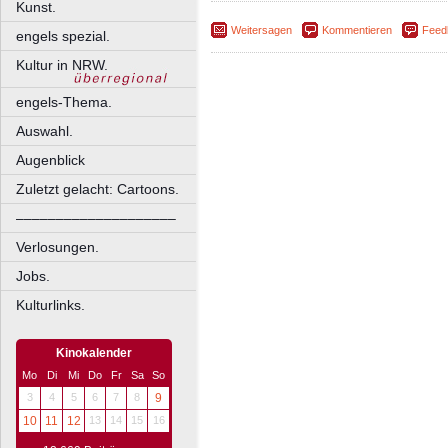
Kunst.
Weitersagen
Kommentieren
Feed
engels spezial.
Kultur in NRW.
engels-Thema.
Auswahl.
Augenblick
Zuletzt gelacht: Cartoons.
––––––––––––––––––––
Verlosungen.
Jobs.
Kulturlinks.
Kinokalender
Mo
Di
Mi
Do
Fr
Sa
So
3
4
5
6
7
8
9
10
11
12
13
14
15
16