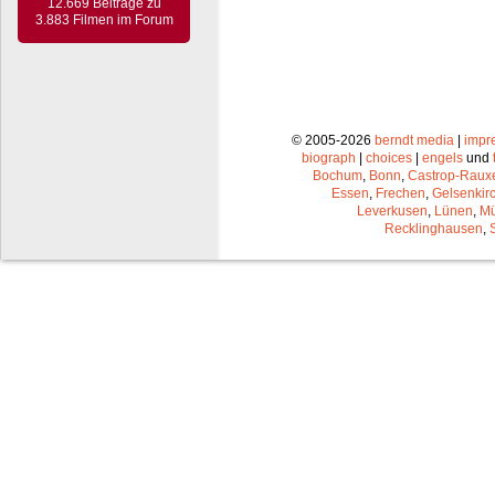
12.669 Beiträge zu
3.883 Filmen im Forum
© 2005-2026
berndt media
|
impr
biograph
|
choices
|
engels
und
Bochum
,
Bonn
,
Castrop-Raux
Essen
,
Frechen
,
Gelsenkir
Leverkusen
,
Lünen
,
Mü
Recklinghausen
,