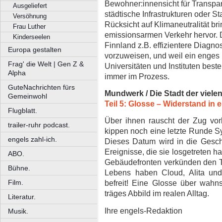
Bewohner:innensicht für Transpa
Ausgeliefert
städtische Infrastrukturen oder Sta
Versöhnung
Rücksicht auf Klimaneutralität br
Frau Luther
emissionsarmen Verkehr hervor. 
Kinderseelen
Finnland z.B. effizientere Diagn
Europa gestalten
vorzuweisen, und weil ein enges 
Frag' die Welt | Gen Z &
Universitäten und Instituten beste
Alpha
immer im Prozess.
GuteNachrichten fürs
Mundwerk / Die Stadt der viel
Gemeinwohl
Teil 5: Glosse – Widerstand in e
Flugblatt.
Über ihnen rauscht der Zug vorb
trailer-ruhr podcast.
kippen noch eine letzte Runde Sy
engels zahl-ich.
Dieses Datum wird in die Gesch
Ereignisse, die sie losgetreten h
ABO.
Gebäudefronten verkünden den To
Bühne.
Lebens haben Cloud, Alita und
Film.
befreit! Eine Glosse über wahn
träges Abbild im realen Alltag.
Literatur.
Ihre engels-Redaktion
Musik.