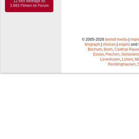
12.669 Beiträge zu
3.883 Filmen im Forum
© 2005-2026
berndt media
|
impr
biograph
|
choices
|
engels
und
Bochum
,
Bonn
,
Castrop-Raux
Essen
,
Frechen
,
Gelsenkir
Leverkusen
,
Lünen
,
Mü
Recklinghausen
,