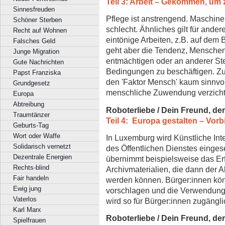
Teil 3: Arbeit – Gekommen, um 
Sinnesfreuden
Pflege ist anstrengend. Maschinel
Schöner Sterben
schlecht. Ähnliches gilt für ander
Recht auf Wohnen
eintönige Arbeiten, z.B. auf dem
Falsches Geld
geht aber die Tendenz, Menschen
Junge Migration
entmächtigen oder an anderer St
Gute Nachrichten
Bedingungen zu beschäftigen. Zu
Papst Franziska
den 'Faktor Mensch' kaum sinnvol
Grundgesetz
menschliche Zuwendung verzicht
Europa
Abtreibung
Roboterliebe / Dein Freund, de
Traumtänzer
Teil 4: Europa gestalten – Vor
Geburts-Tag
Wort oder Waffe
In Luxemburg wird Künstliche Intel
Solidarisch vernetzt
des Öffentlichen Dienstes eingese
Dezentrale Energien
übernimmt beispielsweise das Er
Rechts-blind
Archivmaterialien, die dann der A
Fair handeln
werden können. Bürger:innen könn
Ewig jung
vorschlagen und die Verwendung
Vaterlos
wird so für Bürger:innen zugängli
Karl Marx
Roboterliebe / Dein Freund, de
Spielfrauen