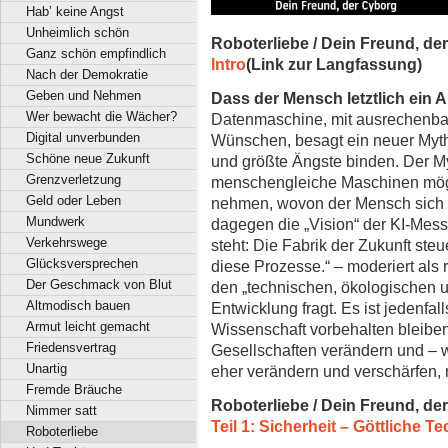
Hab’ keine Angst
Unheimlich schön
Roboterliebe / Dein Freund, de
Ganz schön empfindlich
Intro
(Link zur Langfassung)
Nach der Demokratie
Geben und Nehmen
Dass der Mensch letztlich ein A
Wer bewacht die Wächer?
Datenmaschine, mit ausrechenba
Digital unverbunden
Wünschen, besagt ein neuer Myth
Schöne neue Zukunft
und größte Ängste binden. Der Myt
Grenzverletzung
menschengleiche Maschinen mögli
Geld oder Leben
nehmen, wovon der Mensch sich en
Mundwerk
dagegen die „Vision“ der KI-Mess
Verkehrswege
steht: Die Fabrik der Zukunft steu
Glücksversprechen
diese Prozesse.“ – moderiert als r
Der Geschmack von Blut
den „technischen, ökologischen 
Altmodisch bauen
Entwicklung fragt. Es ist jedenfal
Armut leicht gemacht
Wissenschaft vorbehalten bleibe
Friedensvertrag
Gesellschaften verändern und – wi
Unartig
eher verändern und verschärfen, 
Fremde Bräuche
Roboterliebe / Dein Freund, de
Nimmer satt
Teil 1: Sicherheit – Göttliche T
Roboterliebe