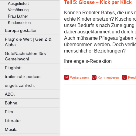
Teil 5: Glosse – Kick per Klick
Ausgeliefert
Versöhnung
Können Roboter-Babys, die uns 
Frau Luther
echte Kinder ersetzen? Kuschelr
Kinderseelen
unser Bedürfnis nach Zuneigung 
Europa gestalten
dabei ausgeklammert und durch pr
Auch mühsame Pflegeaufgaben k
Frag' die Welt | Gen Z &
übernommen werden. Doch verliere
Alpha
menschlicher Beziehungen?
GuteNachrichten fürs
Gemeinwohl
Ihre engels-Redaktion
Flugblatt.
trailer-ruhr podcast.
Weitersagen
Kommentieren
Feed
engels zahl-ich.
ABO.
Bühne.
Film.
Literatur.
Musik.