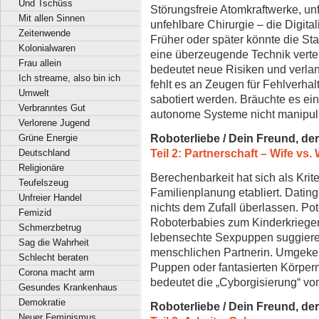
Und Tschüss
Störungsfreie Atomkraftwerke, un
Mit allen Sinnen
unfehlbare Chirurgie – die Digital
Zeitenwende
Früher oder später könnte die Sta
Kolonialwaren
eine überzeugende Technik verteilt
Frau allein
bedeutet neue Risiken und verlan
Ich streame, also bin ich
fehlt es an Zeugen für Fehlverhal
Umwelt
sabotiert werden. Bräuchte es ei
Verbranntes Gut
autonome Systeme nicht manipul
Verlorene Jugend
Roboterliebe / Dein Freund, de
Grüne Energie
Teil 2: Partnerschaft – Wife vs. 
Deutschland
Religionäre
Berechenbarkeit hat sich als Kri
Teufelszeug
Familienplanung etabliert. Datin
Unfreier Handel
nichts dem Zufall überlassen. Pote
Femizid
Roboterbabies zum Kinderkriegen
Schmerzbetrug
lebensechte Sexpuppen suggieren
Sag die Wahrheit
menschlichen Partnerin. Umgekehr
Schlecht beraten
Puppen oder fantasierten Körper
Corona macht arm
bedeutet die „Cyborgisierung“ v
Gesundes Krankenhaus
Demokratie
Roboterliebe / Dein Freund, de
Neuer Feminismus