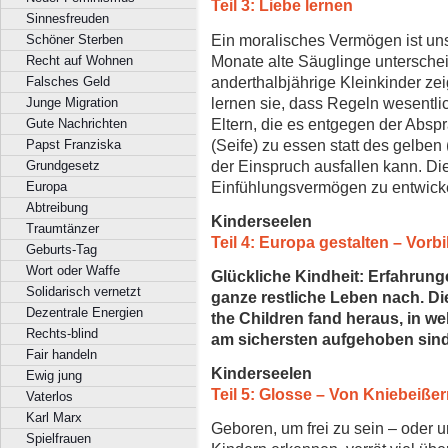
Teil 3: Liebe lernen
Sinnesfreuden
Ein moralisches Vermögen ist un
Schöner Sterben
Monate alte Säuglinge unterschei
Recht auf Wohnen
anderthalbjährige Kleinkinder zei
Falsches Geld
lernen sie, dass Regeln wesentl
Junge Migration
Eltern, die es entgegen der Abs
Gute Nachrichten
(Seife) zu essen statt des gelben 
Papst Franziska
der Einspruch ausfallen kann. Di
Grundgesetz
Einfühlungsvermögen zu entwick
Europa
Abtreibung
Kinderseelen
Traumtänzer
Teil 4: Europa gestalten
–
Vorbi
Geburts-Tag
Wort oder Waffe
Glückliche Kindheit:
Erfahrunge
Solidarisch vernetzt
ganze restliche Leben nach. D
Dezentrale Energien
the Children fand heraus, in w
Rechts-blind
am sichersten aufgehoben sind
Fair handeln
Kinderseelen
Ewig jung
Teil 5: Glosse – Von Kniebeiß
Vaterlos
Karl Marx
Geboren, um frei zu sein – oder 
Spielfrauen