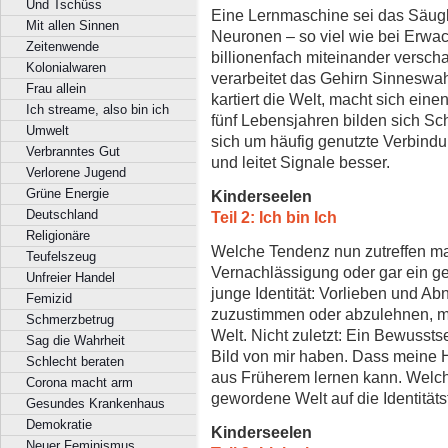
Und Tschüss
Eine Lernmaschine sei das Säugli
Mit allen Sinnen
Neuronen – so viel wie bei Erwac
Zeitenwende
billionenfach miteinander versch
Kolonialwaren
verarbeitet das Gehirn Sinneswa
Frau allein
kartiert die Welt, macht sich eine
Ich streame, also bin ich
fünf Lebensjahren bilden sich Sch
Umwelt
sich um häufig genutzte Verbindu
Verbranntes Gut
und leitet Signale besser.
Verlorene Jugend
Grüne Energie
Kinderseelen
Deutschland
Teil 2: Ich bin Ich
Religionäre
Welche Tendenz nun zutreffen ma
Teufelszeug
Vernachlässigung oder gar ein ge
Unfreier Handel
junge Identität: Vorlieben und Ab
Femizid
zuzustimmen oder abzulehnen, mei
Schmerzbetrug
Welt. Nicht zuletzt: Ein Bewussts
Sag die Wahrheit
Bild von mir haben. Dass meine
Schlecht beraten
aus Früherem lernen kann. Welch
Corona macht arm
gewordene Welt auf die Identität
Gesundes Krankenhaus
Demokratie
Kinderseelen
Neuer Feminismus