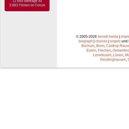
12.669 Beiträge zu
3.883 Filmen im Forum
© 2005-2026
berndt media
|
impr
biograph
|
choices
|
engels
und
Bochum
,
Bonn
,
Castrop-Raux
Essen
,
Frechen
,
Gelsenkir
Leverkusen
,
Lünen
,
Mü
Recklinghausen
,