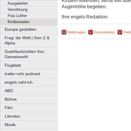
Kindern erkennen, verrät viel übe
Ausgeliefert
Augenhöhe begeben.
Versöhnung
Frau Luther
Ihre engels-Redaktion
Kinderseelen
Europa gestalten
Weitersagen
Kommentieren
Feed
Frag' die Welt | Gen Z &
Alpha
GuteNachrichten fürs
Gemeinwohl
Flugblatt.
trailer-ruhr podcast.
engels zahl-ich.
ABO.
Bühne.
Film.
Literatur.
Musik.