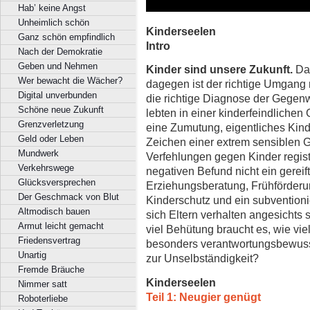
Hab’ keine Angst
Unheimlich schön
Kinderseelen
Ganz schön empfindlich
Intro
Nach der Demokratie
Geben und Nehmen
Kinder sind unsere Zukunft.
Dar
Wer bewacht die Wächer?
dagegen ist der richtige Umgang m
Digital unverbunden
die richtige Diagnose der Gegenw
Schöne neue Zukunft
lebten in einer kinderfeindlichen
Grenzverletzung
eine Zumutung, eigentliches Kind-
Geld oder Leben
Zeichen einer extrem sensiblen Ge
Mundwerk
Verfehlungen gegen Kinder regis
Verkehrswege
negativen Befund nicht ein gerei
Glücksversprechen
Erziehungsberatung, Frühförderu
Der Geschmack von Blut
Kinderschutz und ein subventioni
Altmodisch bauen
sich Eltern verhalten angesichts
Armut leicht gemacht
viel Behütung braucht es, wie vie
Friedensvertrag
besonders verantwortungsbewuss
Unartig
zur Unselbständigkeit?
Fremde Bräuche
Kinderseelen
Nimmer satt
Teil 1: Neugier genügt
Roboterliebe