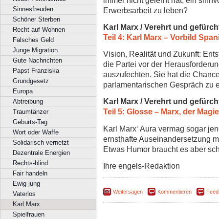
Sinnesfreuden
Erwerbsarbeit zu leben?
Schöner Sterben
Karl Marx / Verehrt und gefürch
Recht auf Wohnen
Teil 4: Karl Marx
–
Vorbild Span
Falsches Geld
Junge Migration
Vision, Realität und Zukunft: Ent
Gute Nachrichten
die Partei vor der Herausforderun
Papst Franziska
auszufechten. Sie hat die Chance
Grundgesetz
parlamentarischen Gespräch zu e
Europa
Karl Marx / Verehrt und gefürch
Abtreibung
Teil 5: Glosse – Marx, der Magie
Traumtänzer
Geburts-Tag
Karl Marx‘ Aura vermag sogar jen
Wort oder Waffe
ernsthafte Auseinandersetzung m
Solidarisch vernetzt
Etwas Humor braucht es aber sc
Dezentrale Energien
Rechts-blind
Ihre engels-Redaktion
Fair handeln
Ewig jung
Weitersagen
Kommentieren
Feed
Vaterlos
Karl Marx
Spielfrauen