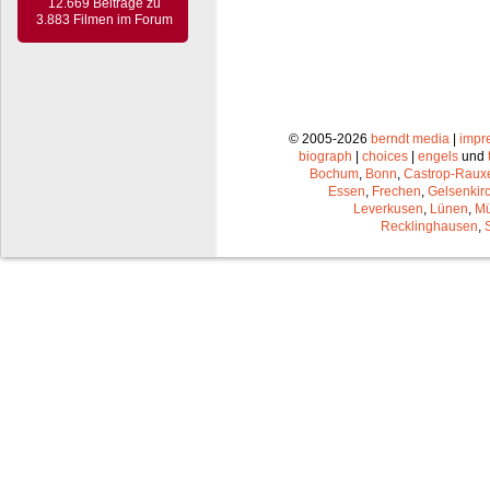
12.669 Beiträge zu
3.883 Filmen im Forum
© 2005-2026
berndt media
|
impr
biograph
|
choices
|
engels
und
Bochum
,
Bonn
,
Castrop-Raux
Essen
,
Frechen
,
Gelsenkir
Leverkusen
,
Lünen
,
Mü
Recklinghausen
,