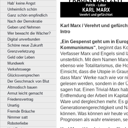
Hab’ keine Angst
Unheimlich schön
Ganz schön empfindlich
Nach der Demokratie
Karl Marx / Verehrt und gefürch
Geben und Nehmen
Intro
Wer bewacht die Wächer?
Digital unverbunden
„
Ein Gespenst geht um in Euro
Schöne neue Zukunft
Kommunismus“
, beginnt das K
Grenzverletzung
Verfasser Marx und Engels sind l
Geld oder Leben
unsterblich. Mit dem Namen Marx 
Mundwerk
ebenso wie Totalitarismus, die H
Verkehrswege
Einsicht, dass die Utopie in Gra
Glücksversprechen
dass Marx‘ Werke nach wie vor ni
Der Geschmack von Blut
gelesen werden, sondern in der 
Altmodisch bauen
sagen hat. Einen Trivial-Marx habe
Armut leicht gemacht
Entfremdung der Arbeit im Kapita
Friedensvertrag
Ware und dergleichen mehr. Es gi
Unartig
Generationengerechtigkeit und N
Fremde Bräuche
können. Was können wir heute vo
Nimmer satt
Prognosen als wahr erwiesen, se
Roboterliebe