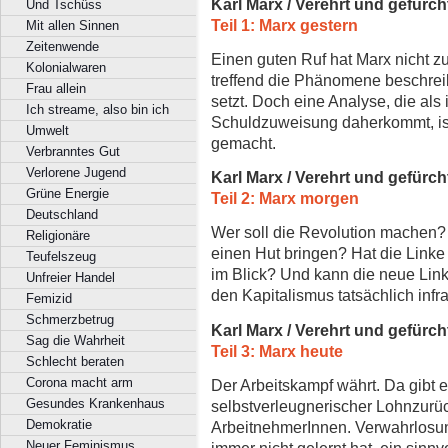
Karl Marx / Verehrt und gefürch
Und Tschüss
Teil 1: Marx gestern
Mit allen Sinnen
Zeitenwende
Einen guten Ruf hat Marx nicht zul
Kolonialwaren
treffend die Phänomene beschreib
Frau allein
setzt. Doch eine Analyse, die als
Ich streame, also bin ich
Schuldzuweisung daherkommt, ist 
Umwelt
gemacht.
Verbranntes Gut
Verlorene Jugend
Karl Marx / Verehrt und gefürch
Grüne Energie
Teil 2: Marx morgen
Deutschland
Wer soll die Revolution machen? 
Religionäre
einen Hut bringen? Hat die Linke 
Teufelszeug
im Blick? Und kann die neue Linke
Unfreier Handel
den Kapitalismus tatsächlich infra
Femizid
Schmerzbetrug
Karl Marx / Verehrt und gefürch
Sag die Wahrheit
Teil 3: Marx heute
Schlecht beraten
Corona macht arm
Der Arbeitskampf währt. Da gibt 
Gesundes Krankenhaus
selbstverleugnerischer Lohnzurüc
Demokratie
ArbeitnehmerInnen. Verwahrlosung
Neuer Feminismus
immer nicht gelernt hat, ein sinn